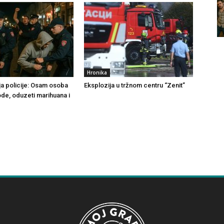
Hronika
ja policije: Osam osoba
Eksplozija u tržnom centru “Zenit”
ode, oduzeti marihuana i