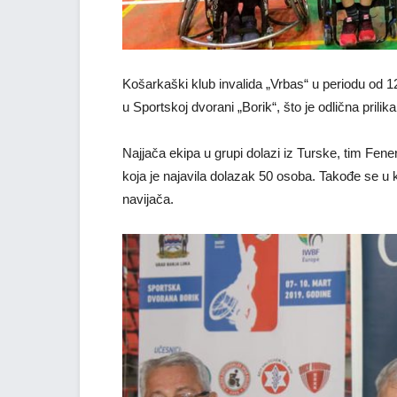
Košarkaški klub invalida „Vrbas“ u periodu od 1
u Sportskoj dvorani „Borik“, što je odlična pril
Najjača ekipa u grupi dolazi iz Turske, tim Fen
koja je najavila dolazak 50 osoba. Takođe se u
navijača.