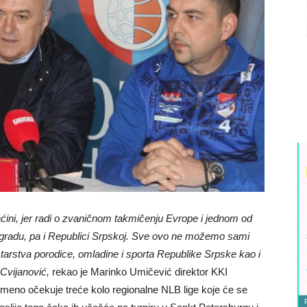
ini, jer radi o zvaničnom takmičenju Evrope i jednom od
m gradu, pa i Republici Srpskoj. Sve ovo ne možemo sami
tarstva porodice, omladine i sporta Republike Srpske kao i
Cvijanović,
rekao je Marinko Umičević direktor KKI
emeno očekuje treće kolo regionalne NLB lige koje će se