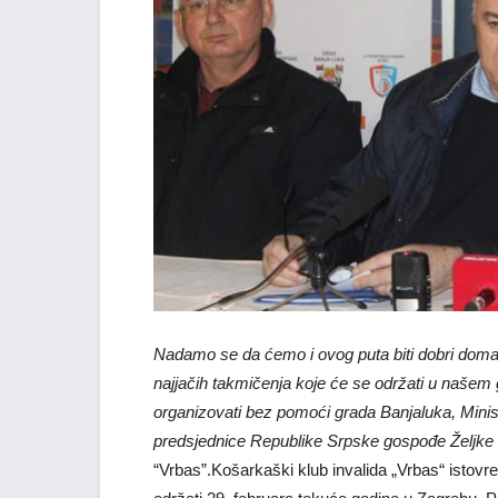
Nadamo se da ćemo i ovog puta biti dobri domać
najjačih takmičenja koje će se održati u naše
organizovati bez pomoći grada Banjaluka, Minis
predsjednice Republike Srpske gospođe Željke 
“Vrbas”.
Košarkaški klub invalida „Vrbas“ istovr