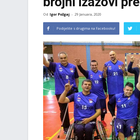
brojni izazovi p
Od
Igor Požgaj
-
29 Januara, 2020
Podijelite s drugima na Facebooku!