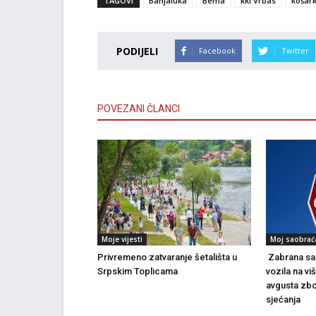
TAGOVI
Banjaluka
Bema
kki Vrbas
košar
PODIJELI
Facebook
Twitter
POVEZANI ČLANCI
Moje vijesti
Moj saobrać
Privremeno zatvaranje šetališta u
Zabrana sao
Srpskim Toplicama
vozila na vi
avgusta zbo
sjećanja