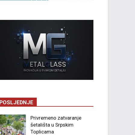
POSLJEDNJE
Privremeno zatvaranje
šetališta u Srpskim
Toplicama