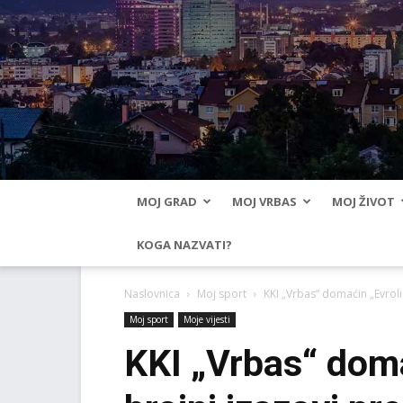
MOJ GRAD
MOJ VRBAS
MOJ ŽIVOT
KOGA NAZVATI?
Naslovnica
Moj sport
KKI „Vrbas“ domaćin „Evrol
Moj sport
Moje vijesti
KKI „Vrbas“ doma