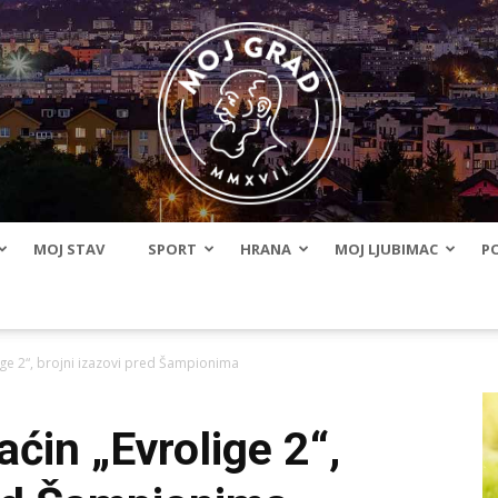
MOJ STAV
SPORT
HRANA
MOJ LJUBIMAC
PO
BLMojGrad
ige 2“, brojni izazovi pred Šampionima
ćin „Evrolige 2“,