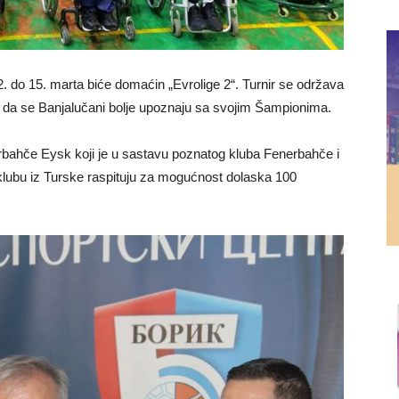
2. do 15. marta biće domaćin „Evrolige 2“. Turnir se održava
ika da se Banjalučani bolje upoznaju sa svojim Šampionima.
erbahče Eysk koji je u sastavu poznatog kluba Fenerbahče i
 klubu iz Turske raspituju za mogućnost dolaska 100