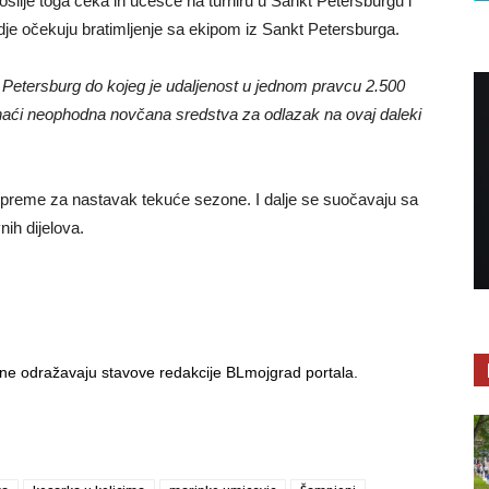
oslije toga čeka ih učešće na turniru u Sankt Petersburgu i
dje očekuju bratimljenje sa ekipom iz Sankt Petersburga.
Petersburg do kojeg je udaljenost u jednom pravcu 2.500
znaći neophodna novčana sredstva za odlazak na ovaj daleki
preme za nastavak tekuće sezone. I dalje se suočavaju sa
ih dijelova.
i ne odražavaju stavove redakcije BLmojgrad portala.