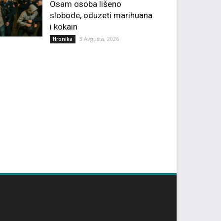
Osam osoba lišeno
slobode, oduzeti marihuana
i kokain
3 Avgusta, 2026
Hronika