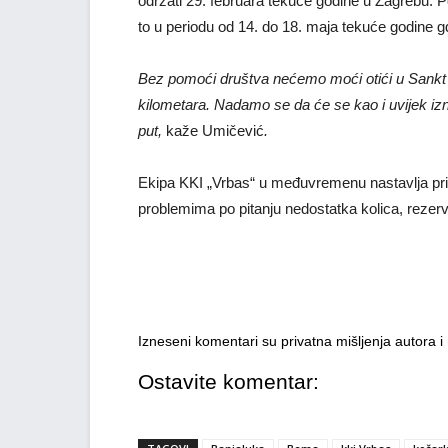
održati 29. februara tekuće godine u Zagrebu. P
to u periodu od 14. do 18. maja tekuće godine g
Bez pomoći društva nećemo moći otići u Sankt 
kilometara. Nadamo se da će se kao i uvijek i
put,
kaže Umičević
.
Ekipa KKI „Vrbas“ u međuvremenu nastavlja pri
problemima po pitanju nedostatka kolica, rezervn
Izneseni komentari su privatna mišljenja autora 
Ostavite komentar: