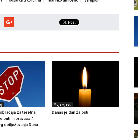
ka
kosarka u kolicima
marinko umicevic
Šampioni
aj
Moje vijesti
braćaja za teretna
Danas je dan žalosti
še putnih pravaca 4.
g obilježavanja Dana