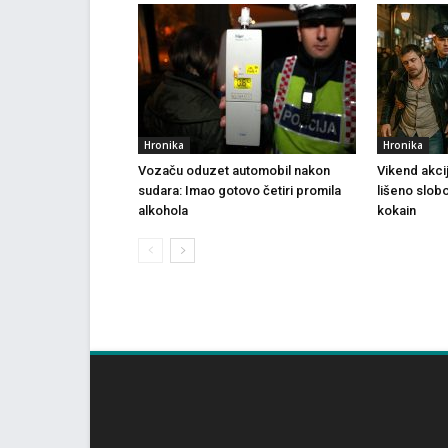
Hronika
Hronika
Vozaču oduzet automobil nakon
Vikend akci
sudara: Imao gotovo četiri promila
lišeno slob
alkohola
kokain