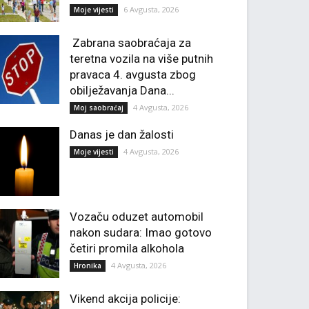
6 Avgusta, 2026
Moje vijesti
Zabrana saobraćaja za
teretna vozila na više putnih
pravaca 4. avgusta zbog
obilježavanja Dana...
4 Avgusta, 2026
Moj saobraćaj
Danas je dan žalosti
4 Avgusta, 2026
Moje vijesti
Vozaču oduzet automobil
nakon sudara: Imao gotovo
četiri promila alkohola
4 Avgusta, 2026
Hronika
Vikend akcija policije: