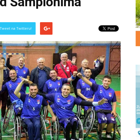
red Šampionima
Tweet na Twitteru!