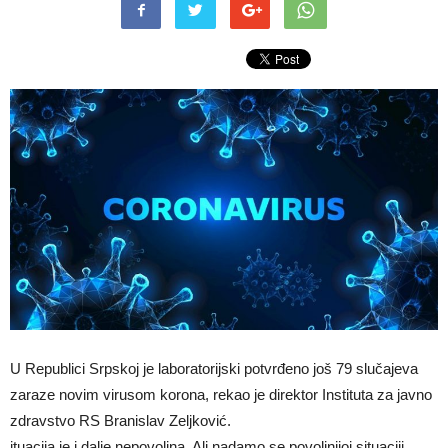
U Republici Srpskoj je laboratorijski potvrđeno još 79 slučajeva
zaraze novim virusom korona, rekao je direktor Instituta za javno
zdravstvo RS Branislav Zeljković.
ituacija je i dalje nepovoljna, Ali nadamo se povoljnijoj situaciji.