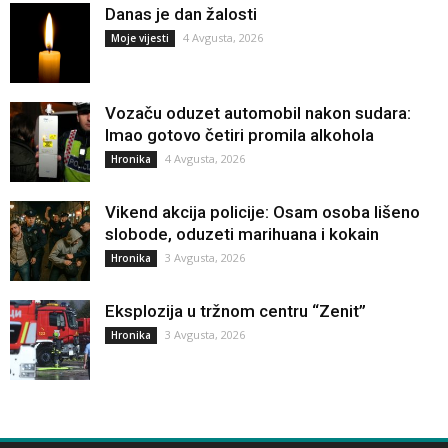
Danas je dan žalosti
4 Avgusta, 2026
Moje vijesti
Vozaču oduzet automobil nakon sudara:
Imao gotovo četiri promila alkohola
4 Avgusta, 2026
Hronika
Vikend akcija policije: Osam osoba lišeno
slobode, oduzeti marihuana i kokain
3 Avgusta, 2026
Hronika
Eksplozija u tržnom centru “Zenit”
3 Avgusta, 2026
Hronika