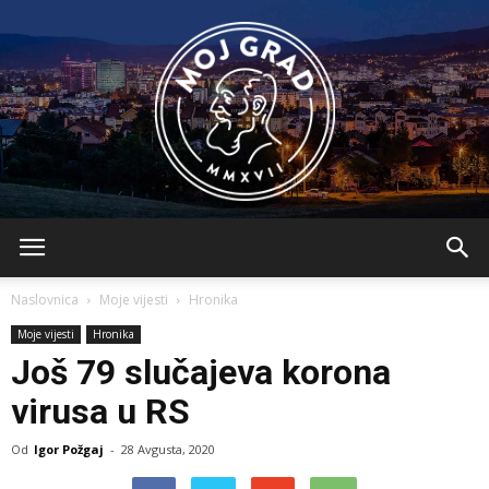
BLMojGrad
Naslovnica
Moje vijesti
Hronika
Moje vijesti
Hronika
Još 79 slučajeva korona
virusa u RS
Od
Igor Požgaj
-
28 Avgusta, 2020