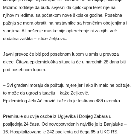
Molimo roditelje da budu svjesni da cjelokupni teret nije na
njihovim leđima, sa početkom nove školske godine. Posebna
pažnja se mora obratiti na nastavnike sa hroničnim oboljenjima i
stanjima. Ali nošenje maske nije opterećenje ni za njih, već
dodatna zaštita – ističe Zeljković.
Javni prevoz će biti pod posebnom lupom u smislu prevoza
djece. Čitava epidemiološka situacija će u narednih 28 dana biti
pod posebnom lupom.
– Svi građani moraju da poštuju mjere jer i ako ih malo ne poštuje,
to može da ugrozi situaciju – kaže Zeljković.
Epidemiolog Jela Aćimović kaže da je testirano 489 uzoraka.
Preminule su dvije osobe iz Ugljevika i Donjeg Žabara u
posljednja 24 časa. Od novopotvrđenih najviše je iz Banjaluke –
16. Hospitalizovano je 242 pacijenta od čega 65 u UKC RS.