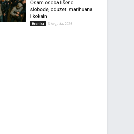
Osam osoba lišeno
slobode, oduzeti marihuana
i kokain
3 Avgusta, 2026
Hronika