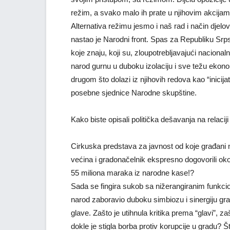
režim, a svako malo ih prate u njihovim akcijama
Alternativa režimu jesmo i naš rad i način djelo
nastao je Narodni front. Spas za Republiku Srpsku
koje znaju, koji su, zloupotrebljavajući naciona
narod gurnu u duboku izolaciju i sve težu ekonom
drugom što dolazi iz njihovih redova kao “inicijat
posebne sjednice Narodne skupštine.
Kako biste opisali politička dešavanja na relaci
Cirkuska predstava za javnost od koje građani 
većina i gradonačelnik ekspresno dogovorili oko 
55 miliona maraka iz narodne kase!?
Sada se fingira sukob sa nižerangiranim funkci
narod zaboravio duboku simbiozu i sinergiju 
glave. Zašto je utihnula kritika prema “glavi”, z
dokle je stigla borba protiv korupcije u gradu? Š