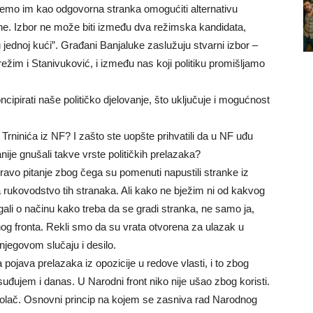
ćemo im kao odgovorna stranka omogućiti alternativu
ne. Izbor ne može biti između dva režimska kandidata,
u jednoj kući”. Građani Banjaluke zaslužuju stvarni izbor –
režim i Stanivuković, i između nas koji politiku promišljamo
pirati naše političko djelovanje, što uključuje i mogućnost
Trninića iz NF? I zašto ste uopšte prihvatili da u NF uđu
anije gnušali takve vrste političkih prelazaka?
ravo pitanje zbog čega su pomenuti napustili stranke iz
 za rukovodstvo tih stranaka. Ali kako ne bježim ni od kakvog
ali o načinu kako treba da se gradi stranka, ne samo ja,
nog fronta. Rekli smo da su vrata otvorena za ulazak u
u njegovom slučaju i desilo.
 pojava prelazaka iz opozicije u redove vlasti, i to zbog
osuđujem i danas. U Narodni front niko nije ušao zbog koristi.
i kolač. Osnovni princip na kojem se zasniva rad Narodnog