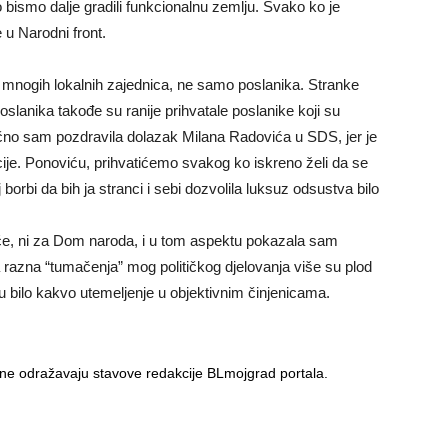
o bismo dalje gradili funkcionalnu zemlju. Svako ko je
u Narodni front.
z mnogih lokalnih zajednica, ne samo poslanika. Stranke
slanika takođe su ranije prihvatale poslanike koji su
ično sam pozdravila dolazak Milana Radovića u SDS, jer je
ije. Ponoviću, prihvatićemo svakog ko iskreno želi da se
j borbi da bih ja stranci i sebi dozvolila luksuz odsustva bilo
jeće, ni za Dom naroda, i u tom aspektu pokazala sam
 a razna “tumačenja” mog političkog djelovanja više su plod
u bilo kakvo utemeljenje u objektivnim činjenicama.
i ne odražavaju stavove redakcije BLmojgrad portala.