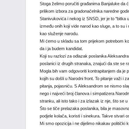
Stoga želimo poručiti građanima Banjaluke da 
prilikom izbora za gradonačelnika naredne godi
Stanivukovića i nekog iz SNSD, jer je to “bitka 
između onih koji vide narod kao sluge, a to su i 
kao služenje narodu.
Mi ćemo u skladu sa tom prijekom potrebom konci
da i ja budem kandidat.
Koji su razlozi za odlazak poslanika Aleksandra 
poslanici iz drugih stranaka, znajući da ste se r
Mogla bih vam odgovoriti kontrapitanjem da je p
kojih su došli u Narodni front. To pitanje važi i
pitanja, pojasniću. S Aleksandrom se nismo slag
nego i najveći broj članova i simpatizera Narod
stranku, ali isto tako i za izlazak iz nje, što se 
Što se tiče prelazaka poslanika, bila je masovna
podjele kolača, koristi i sinekura. Takve stvari 
Mi smo opozicija i ne dijelimo nikakav političk