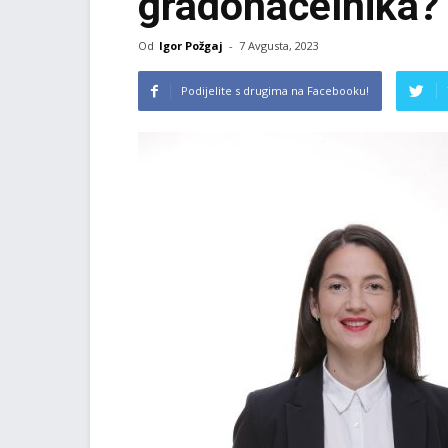
gradonačelnika?
Od
Igor Požgaj
-
7 Avgusta, 2023
Podijelite s drugima na Facebooku!