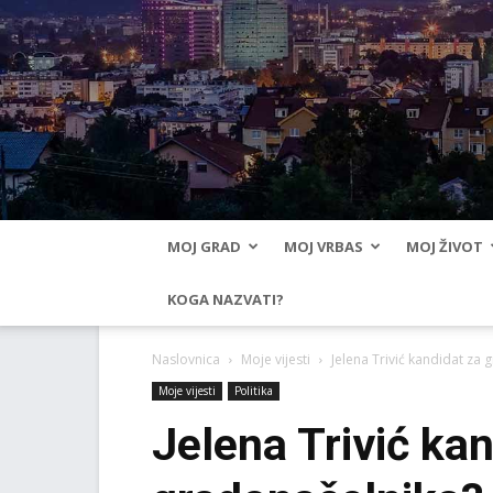
MOJ GRAD
MOJ VRBAS
MOJ ŽIVOT
KOGA NAZVATI?
Naslovnica
Moje vijesti
Jelena Trivić kandidat za
Moje vijesti
Politika
Jelena Trivić ka