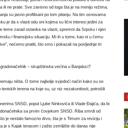
 ili ne prate. Sve zavisno od toga šta je na meniju režima.
vanja su jasno profilisani po tom pitanju. Na tim osnovama
 je da s vlasti odu oni kojima su lični interesi jedini za
lne teme zarad ostanka na vlasti, spremni da Srpsku i njen
sku i finansijsku situaciju. Mi ih u tome, kao ni u čemu
ive”, nećemo pratiti, što smo i pokazali na posljednje tri
ji gradonačelnik – skupštinska većina u Banjaluci?
nemaju ništa. O tome najbolje svjedoči način kako su se
teniskih terena na koje su, uz niz nezakonitosti, potrošili
onerima SNSD, poput Ljube Ninkovića ili Vlade Đajića, da bi
gradonačelnika sa prvim čovjekom SNSD. Riba smrdi od
ašto je nestalo famozno drvo, šta je s Timom za reviziju i
ta je s Kajak terasom i zašto zemljište do danas nije