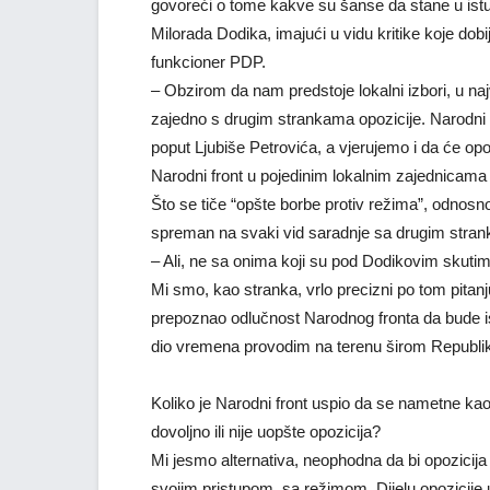
govoreći o tome kakve su šanse da stane u is
Milorada Dodika, imajući u vidu kritike koje dob
funkcioner PDP.
– Obzirom da nam predstoje lokalni izbori, u na
zajedno s drugim strankama opozicije. Narodni f
poput Ljubiše Petrovića, a vjerujemo i da će opozi
Narodni front u pojedinim lokalnim zajednicama 
Što se tiče “opšte borbe protiv režima”, odnos
spreman na svaki vid saradnje sa drugim strank
– Ali, ne sa onima koji su pod Dodikovim skuti
Mi smo, kao stranka, vrlo precizni po tom pitanj
prepoznao odlučnost Narodnog fronta da bude ist
dio vremena provodim na terenu širom Republik
Koliko je Narodni front uspio da se nametne kao alt
dovoljno ili nije uopšte opozicija?
Mi jesmo alternativa, neophodna da bi opozicija
svojim pristupom, sa režimom. Dijelu opozicije 