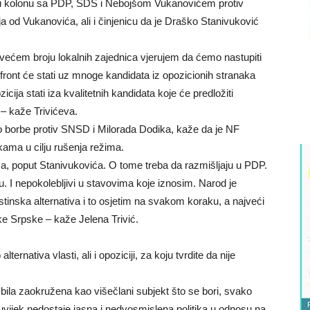
tu kolonu sa PDP, SDS i Nebojšom Vukanovićem protiv
ija od Vukanovića, ali i činjenicu da je Draško Stanivuković
jvećem broju lokalnih zajednica vjerujem da ćemo nastupiti
ront će stati uz mnoge kandidata iz opozicionih stranaka
cija stati iza kvalitetnih kandidata koje će predložiti
– kaže Trivićeva.
no borbe protiv SNSD i Milorada Dodika, kaže da je NF
ama u cilju rušenja režima.
ma, poput Stanivukovića. O tome treba da razmišljaju u PDP.
u. I nepokolebljivi u stavovima koje iznosim. Narod je
inska alternativa i to osjetim na svakom koraku, a najveći
e Srpske – kaže Jelena Trivić.
ernativa vlasti, ali i opoziciji, za koju tvrdite da nije
 bila zaokružena kao višečlani subjekt što se bori, svako
uvijek nedostaje jasna i nedvosmislena politika u odnosu na