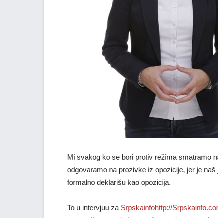
Mi svakog ko se bori protiv režima smatramo 
odgovaramo na prozivke iz opozicije, jer je naš je
formalno deklarišu kao opozicija.
To u intervjuu za
Srpskainfo
http://Srpskainfo.c