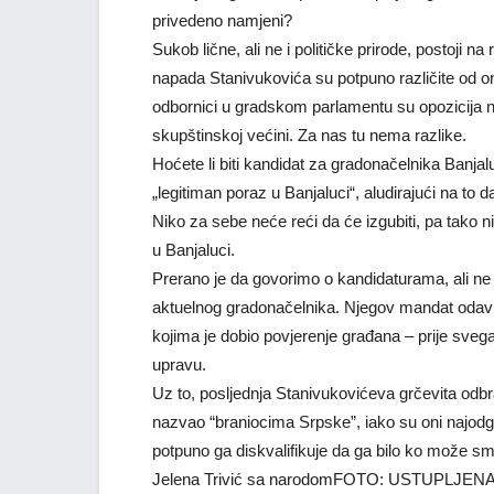
privedeno namjeni?
Sukob lične, ali ne i političke prirode, postoji na 
napada Stanivukovića su potpuno različite od on
odbornici u gradskom parlamentu su opozicija n
skupštinskoj većini. Za nas tu nema razlike.
Hoćete li biti kandidat za gradonačelnika Banja
„legitiman poraz u Banjaluci“, aludirajući na to 
Niko za sebe neće reći da će izgubiti, pa tako n
u Banjaluci.
Prerano je da govorimo o kandidaturama, ali ne 
aktuelnog gradonačelnika. Njegov mandat odavno 
kojima je dobio povjerenje građana – prije svega
upravu.
Uz to, posljednja Stanivukovićeva grčevita odbra
nazvao “braniocima Srpske”, iako su oni najodgo
potpuno ga diskvalifikuje da ga bilo ko može sm
Jelena Trivić sa narodomFOTO: USTUPLJE