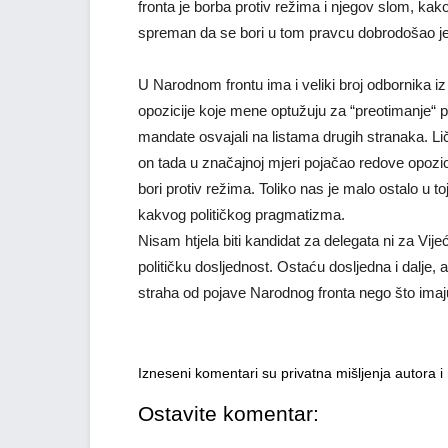
fronta je borba protiv režima i njegov slom, kak
spreman da se bori u tom pravcu dobrodošao je 
U Narodnom frontu ima i veliki broj odbornika i
opozicije koje mene optužuju za “preotimanje“ po
mandate osvajali na listama drugih stranaka. L
on tada u značajnoj mjeri pojačao redove opozic
bori protiv režima. Toliko nas je malo ostalo u to
kakvog političkog pragmatizma.
Nisam htjela biti kandidat za delegata ni za Vi
političku dosljednost. Ostaću dosljedna i dalje,
straha od pojave Narodnog fronta nego što imaj
Izneseni komentari su privatna mišljenja autora 
Ostavite komentar: