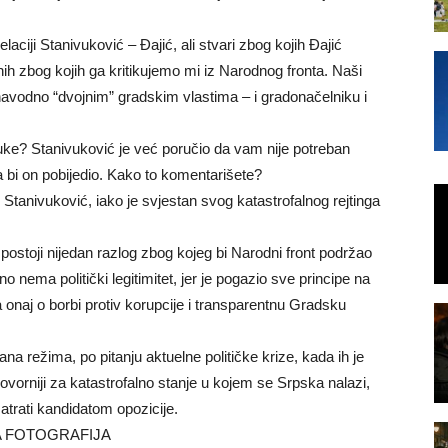
relaciji Stanivuković – Đajić, ali stvari zbog kojih Đajić
ih zbog kojih ga kritikujemo mi iz Narodnog fronta. Naši
avodno “dvojnim” gradskim vlastima – i gradonačelniku i
luke? Stanivuković je već poručio da vam nije potreban
da bi on pobijedio. Kako to komentarišete?
i Stanivuković, iako je svjestan svog katastrofalnog rejtinga
postoji nijedan razlog zbog kojeg bi Narodni front podržao
nema politički legitimitet, jer je pogazio sve principe na
 onaj o borbi protiv korupcije i transparentnu Gradsku
na režima, po pitanju aktuelne političke krize, kada ih je
vorniji za katastrofalno stanje u kojem se Srpska nalazi,
atrati kandidatom opozicije.
NA FOTOGRAFIJA