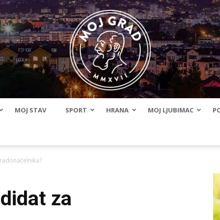
MOJ STAV
SPORT
HRANA
MOJ LJUBIMAC
PO
BLMojGrad
 gradonačelnika?
ndidat za