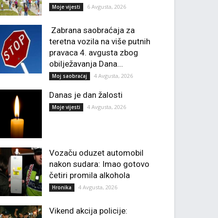
6 Avgusta, 2026
Moje vijesti
Zabrana saobraćaja za
teretna vozila na više putnih
pravaca 4. avgusta zbog
obilježavanja Dana...
4 Avgusta, 2026
Moj saobraćaj
Danas je dan žalosti
4 Avgusta, 2026
Moje vijesti
Vozaču oduzet automobil
nakon sudara: Imao gotovo
četiri promila alkohola
4 Avgusta, 2026
Hronika
Vikend akcija policije: