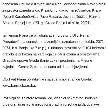
donesena Odluka o izmjeni dijela Regulacionog plana Nova Varoš
za prostor između ulica: Krajiških brigada, Trive Amelice, Kralja
Petra II Karađorđevića, Pave Radana, Jovana Dučića i Ranka
Šipke u Banjoj Luci (“Sl. gl. Grada Banja Luka“ br. 29/21).
Izmjenom Plana će biti obuhvaćen prostor u Ulici Petra
Preradovića, a odnosi se na zemljište označeno kao k.č.br. 2071 i
2074, k.o. Banjaluka 7 (n.p.), u ukupnoj površini od 0,104 hektara i
grafički je prikazan na karti koja će biti izložena u prostorijama
Gradske uprave Grada Banje Luke i prostorijama Mjesne
zajednice Centar 2, petnaest dana od dana objavljivanja.
Obuhvat Plana objavljen je i na zvaničnoj stranice Grada:
www.banjaluka.rs.ba.
Pozivaju se zainteresovana lica, vlasnici nekretnina, korisnici
prostora i učesnici u njegovoj izgradnji i uređivanju da dostave