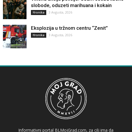
slobode, oduzeti marihuana i kokain
3 Avgusta, 2026
Hronika
Eksplozija u tržnom centru “Zenit”
3 Avgusta, 2026
Hronika
Informativni portal BLMojGrad.com, za cilj ima da