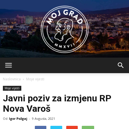
BLMojGrad
Naslovnica
Moje vijesti
Moje vijesti
Javni poziv za izmjenu RP
Nova Varoš
Od
Igor Požgaj
-
9 Avgusta, 2021