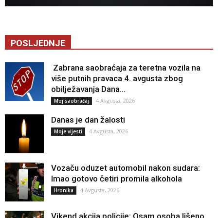
POSLJEDNJE
Zabrana saobraćaja za teretna vozila na
više putnih pravaca 4. avgusta zbog
obilježavanja Dana...
4 Avgusta, 2026
Moj saobraćaj
Danas je dan žalosti
4 Avgusta, 2026
Moje vijesti
Vozaču oduzet automobil nakon sudara:
Imao gotovo četiri promila alkohola
4 Avgusta, 2026
Hronika
Vikend akcija policije: Osam osoba lišeno