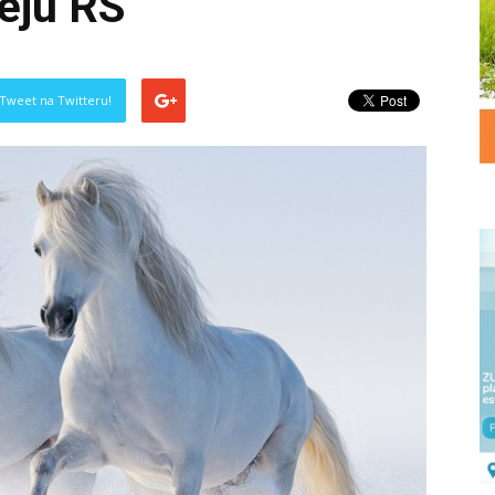
eju RS
Tweet na Twitteru!