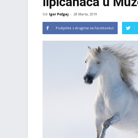
lipicanaca u Muz
Od
Igor Požgaj
-
28 Marta, 2019
Podijelite s drugima na Facebooku!