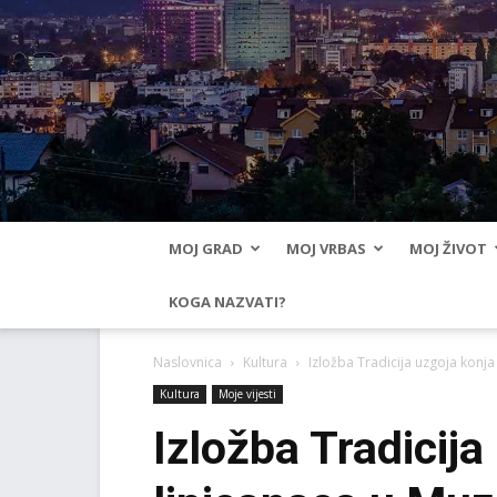
MOJ GRAD
MOJ VRBAS
MOJ ŽIVOT
KOGA NAZVATI?
Naslovnica
Kultura
Izložba Tradicija uzgoja konja
Kultura
Moje vijesti
Izložba Tradicija