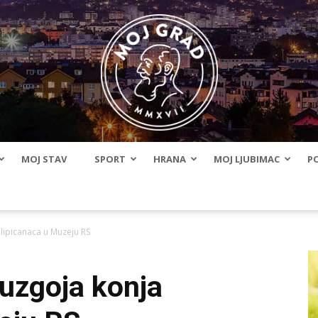
MOJ STAV
SPORT
HRANA
MOJ LJUBIMAC
PO
BLMojGrad
 lipicanaca u Muzeju RS
 uzgoja konja