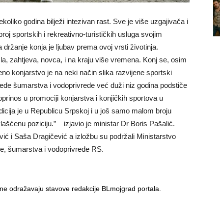
koliko godina bilježi intezivan rast. Sve je više uzgajivača i
roj sportskih i rekreativno-turističkih usluga svojim
držanje konja je ljubav prema ovoj vrsti životinja.
a, zahtjeva, novca, i na kraju više vremena. Konj se, osim
eno konjarstvo je na neki način slika razvijene sportski
vrede šumarstva i vodoprivrede već duži niz godina podstiče
prinos u promociji konjarstva i konjičkih sportova u
adicija je u Republicu Srpskoj i u još samo malom broju
ašćenu poziciju.” – izjavio je ministar Dr Boris Pašalić.
vić i Saša Dragičević a izložbu su podržali Ministarstvo
ede, šumarstva i vodoprivrede RS.
i ne odražavaju stavove redakcije BLmojgrad portala.