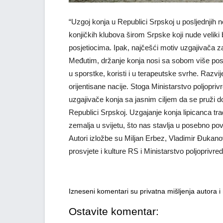
“Uzgoj konja u Republici Srpskoj u posljednjih ne
konjičkih klubova širom Srpske koji nude veliki b
posjetiocima. Ipak, najčešći motiv uzgajivača za 
Međutim, držanje konja nosi sa sobom više posl
u sporstke, koristi i u terapeutske svrhe. Razvij
orijentisane nacije. Stoga Ministarstvo poljopri
uzgajivače konja sa jasnim ciljem da se pruži do
Republici Srpskoj. Uzgajanje konja lipicanca tr
zemalja u svijetu, što nas stavlja u posebno povl
Autori izložbe su Miljan Erbez, Vladimir Đukano
prosvjete i kulture RS i Ministarstvo poljoprivr
Izneseni komentari su privatna mišljenja autora 
Ostavite komentar: