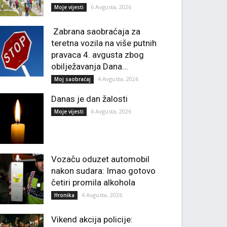
6 Avgusta, 2026
Moje vijesti
Zabrana saobraćaja za
teretna vozila na više putnih
pravaca 4. avgusta zbog
obilježavanja Dana...
4 Avgusta, 2026
Moj saobraćaj
Danas je dan žalosti
4 Avgusta, 2026
Moje vijesti
Vozaču oduzet automobil
nakon sudara: Imao gotovo
četiri promila alkohola
4 Avgusta, 2026
Hronika
Vikend akcija policije: