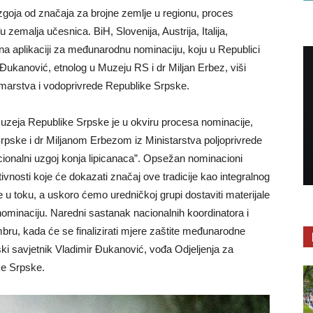
 uzgoja od značaja za brojne zemlje u regionu, proces
 zemalja učesnica. BiH, Slovenija, Austrija, Italija,
a aplikaciji za međunarodnu nominaciju, koju u Republici
Đukanović, etnolog u Muzeju RS i dr Miljan Erbez, viši
šumarstva i vodoprivrede Republike Srpske.
Muzeja Republike Srpske je u okviru procesa nominacije,
rpske i dr Miljanom Erbezom iz Ministarstva poljoprivrede
icionalni uzgoj konja lipicanaca”. Opsežan nominacioni
tivnosti koje će dokazati značaj ove tradicije kao integralnog
 u toku, a uskoro ćemo uredničkoj grupi dostaviti materijale
 nominaciju. Naredni sastanak nacionalnih koordinatora i
bru, kada će se finalizirati mjere zaštite međunarodne
jski savjetnik Vladimir Đukanović, vođa Odjeljenja za
ke Srpske.