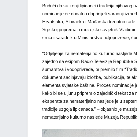
Budući da su konji lipicanci i tradicija njihovog
nominacije će dodatno doprinijeti saradnji između
Hrvatsaka, Slovačka i Mađarska trenutno rade n
Srpskoj pripremaju muzejski savjetnik Vladimir 
sručni saradnik u Ministarstvu poljoprivrede, 
“Odjeljenje za nematerijalno kulturno nasljeđe 
zajedno sa ekipom Radio Televizije Republike S
šumarstva i vodoprivrede, pripremilo film “Trad
dokument sačinjavaju izložba, publikacija, te ak
elementa svjetske baštine. Proces nominacije je
kako bi se u junu pripremio zajednički tekst za
eksperata za nematerijalno nasljeđe je u septem
tradicije uzgoja lipicanaca.” – objasnio je muze
nematerijalno kulturno nasleđe Muzeja Republi