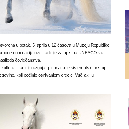
 otvorena u petak, 5. aprila u 12 časova u Muzeju Republike
arodne nominacije ove tradicije za upis na UNESCO-vu
nasljeđa čovječanstva.
lturu i tradiciju uzgoja lipicanaca te sistematski pristup
ovine, koji počinje osnivanjem ergele „Vučijak“ u