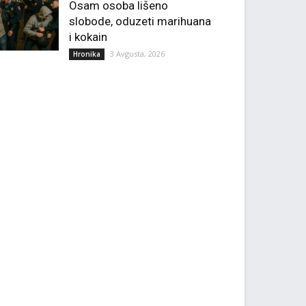
Osam osoba lišeno
slobode, oduzeti marihuana
i kokain
3 Avgusta, 2026
Hronika