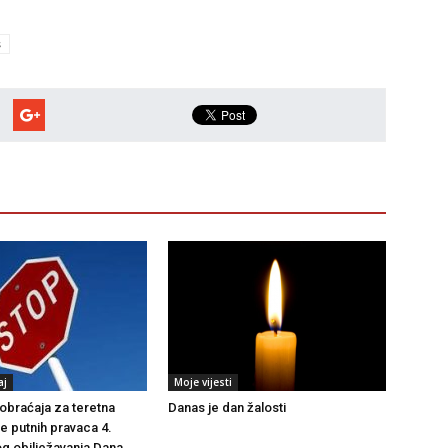
s
aj
Moje vijesti
braćaja za teretna
Danas je dan žalosti
še putnih pravaca 4.
g obilježavanja Dana