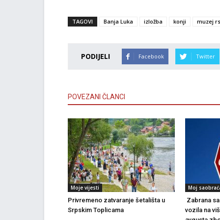
TAGOVI
Banja Luka
izložba
konji
muzej r
PODIJELI
Facebook
Twitter
POVEZANI ČLANCI
Moje vijesti
Moj saobrać
Privremeno zatvaranje šetališta u
Zabrana sao
Srpskim Toplicama
vozila na vi
avgusta zbo