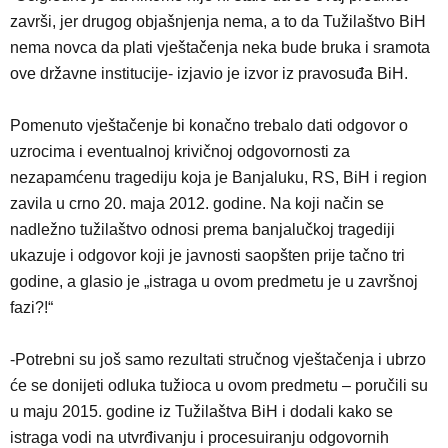
završi, jer drugog objašnjenja nema, a to da Tužilaštvo BiH
nema novca da plati vještačenja neka bude bruka i sramota
ove državne institucije- izjavio je izvor iz pravosuđa BiH.
Pomenuto vještačenje bi konačno trebalo dati odgovor o
uzrocima i eventualnoj krivičnoj odgovornosti za
nezapamćenu tragediju koja je Banjaluku, RS, BiH i region
zavila u crno 20. maja 2012. godine. Na koji način se
nadležno tužilaštvo odnosi prema banjalučkoj tragediji
ukazuje i odgovor koji je javnosti saopšten prije tačno tri
godine, a glasio je „istraga u ovom predmetu je u završnoj
fazi?!“
-Potrebni su još samo rezultati stručnog vještačenja i ubrzo
će se donijeti odluka tužioca u ovom predmetu – poručili su
u maju 2015. godine iz Tužilaštva BiH i dodali kako se
istraga vodi na utvrđivanju i procesuiranju odgovornih