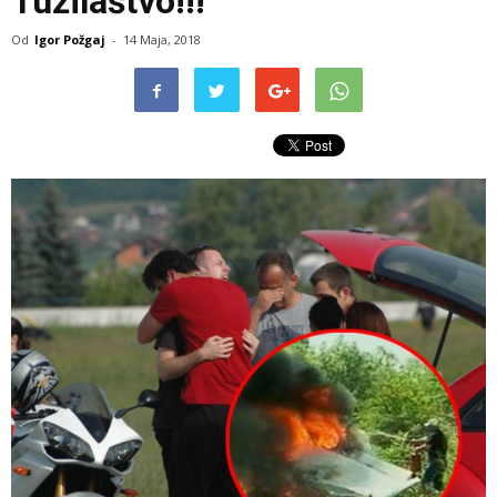
Tužilaštvo!!!
Od
Igor Požgaj
-
14 Maja, 2018