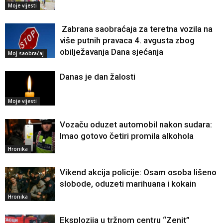
Moje vijesti
Zabrana saobraćaja za teretna vozila na
više putnih pravaca 4. avgusta zbog
obilježavanja Dana sjećanja
Moj saobraćaj
Danas je dan žalosti
Moje vijesti
Vozaču oduzet automobil nakon sudara:
Imao gotovo četiri promila alkohola
Hronika
Vikend akcija policije: Osam osoba lišeno
slobode, oduzeti marihuana i kokain
Hronika
Eksplozija u tržnom centru “Zenit”