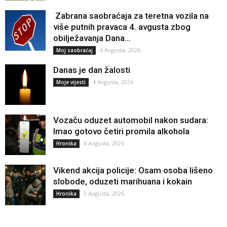
Zabrana saobraćaja za teretna vozila na
više putnih pravaca 4. avgusta zbog
obilježavanja Dana...
4 Avgusta, 2026
Moj saobraćaj
Danas je dan žalosti
4 Avgusta, 2026
Moje vijesti
Vozaču oduzet automobil nakon sudara:
Imao gotovo četiri promila alkohola
4 Avgusta, 2026
Hronika
Vikend akcija policije: Osam osoba lišeno
slobode, oduzeti marihuana i kokain
3 Avgusta, 2026
Hronika