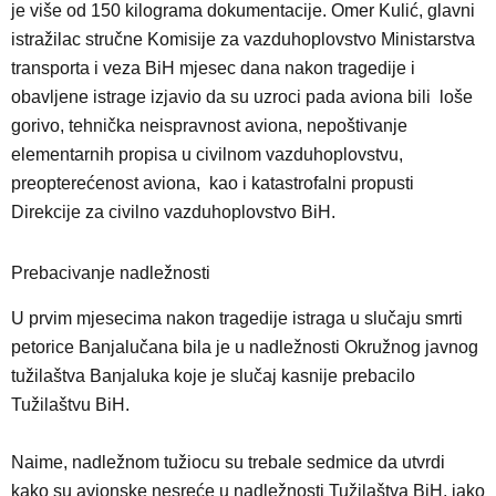
je više od 150 kilograma dokumentacije. Omer Kulić, glavni
istražilac stručne Komisije za vazduhoplovstvo Ministarstva
transporta i veza BiH mjesec dana nakon tragedije i
obavljene istrage izjavio da su uzroci pada aviona bili loše
gorivo, tehnička neispravnost aviona, nepoštivanje
elementarnih propisa u civilnom vazduhoplovstvu,
preopterećenost aviona, kao i katastrofalni propusti
Direkcije za civilno vazduhoplovstvo BiH.
Prebacivanje nadležnosti
U prvim mjesecima nakon tragedije istraga u slučaju smrti
petorice Banjalučana bila je u nadležnosti Okružnog javnog
tužilaštva Banjaluka koje je slučaj kasnije prebacilo
Tužilaštvu BiH.
Naime, nadležnom tužiocu su trebale sedmice da utvrdi
kako su avionske nesreće u nadležnosti Tužilaštva BiH, iako