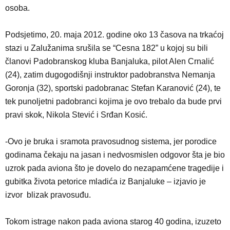
osoba.
Podsjetimo, 20. maja 2012. godine oko 13 časova na trkaćoj
stazi u Zalužanima srušila se “Cesna 182” u kojoj su bili
članovi Padobranskog kluba Banjaluka, pilot Alen Crnalić
(24), zatim dugogodišnji instruktor padobranstva Nemanja
Goronja (32), sportski padobranac Stefan Karanović (24), te
tek punoljetni padobranci kojima je ovo trebalo da bude prvi
pravi skok, Nikola Stević i Srđan Kosić.
-Ovo je bruka i sramota pravosudnog sistema, jer porodice
godinama čekaju na jasan i nedvosmislen odgovor šta je bio
uzrok pada aviona što je dovelo do nezapamćene tragedije i
gubitka života petorice mladića iz Banjaluke – izjavio je
izvor blizak pravosuđu.
Tokom istrage nakon pada aviona starog 40 godina, izuzeto