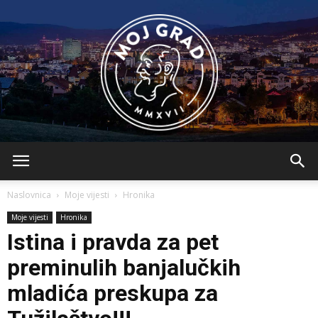
BLMojGrad
Naslovnica
Moje vijesti
Hronika
Moje vijesti
Hronika
Istina i pravda za pet
preminulih banjalučkih
mladića preskupa za