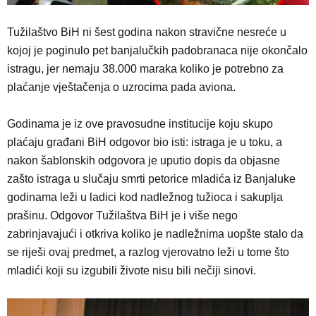
Tužilaštvo BiH ni šest godina nakon stravične nesreće u
kojoj je poginulo pet banjalučkih padobranaca nije okončalo
istragu, jer nemaju 38.000 maraka koliko je potrebno za
plaćanje vještačenja o uzrocima pada aviona.
Godinama je iz ove pravosudne institucije koju skupo
plaćaju građani BiH odgovor bio isti: istraga je u toku, a
nakon šablonskih odgovora je uputio dopis da objasne
zašto istraga u slučaju smrti petorice mladića iz Banjaluke
godinama leži u ladici kod nadležnog tužioca i sakuplja
prašinu. Odgovor Tužilaštva BiH je i više nego
zabrinjavajući i otkriva koliko je nadležnima uopšte stalo da
se riješi ovaj predmet, a razlog vjerovatno leži u tome što
mladići koji su izgubili živote nisu bili nečiji sinovi.