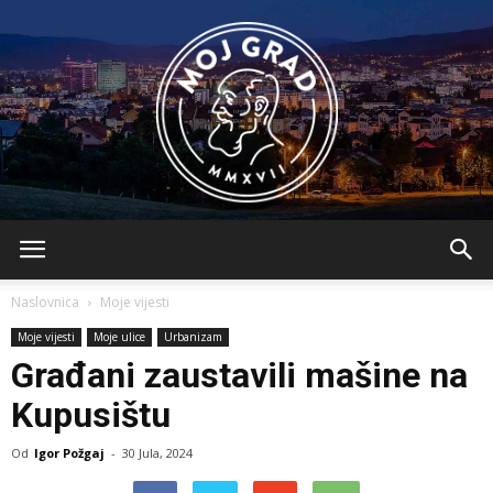
BLMojGrad
Naslovnica
Moje vijesti
Moje vijesti
Moje ulice
Urbanizam
Građani zaustavili mašine na
Kupusištu
Od
Igor Požgaj
-
30 Jula, 2024