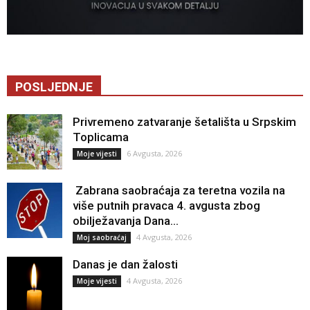
POSLJEDNJE
Privremeno zatvaranje šetališta u Srpskim
Toplicama
6 Avgusta, 2026
Moje vijesti
Zabrana saobraćaja za teretna vozila na
više putnih pravaca 4. avgusta zbog
obilježavanja Dana...
4 Avgusta, 2026
Moj saobraćaj
Danas je dan žalosti
4 Avgusta, 2026
Moje vijesti