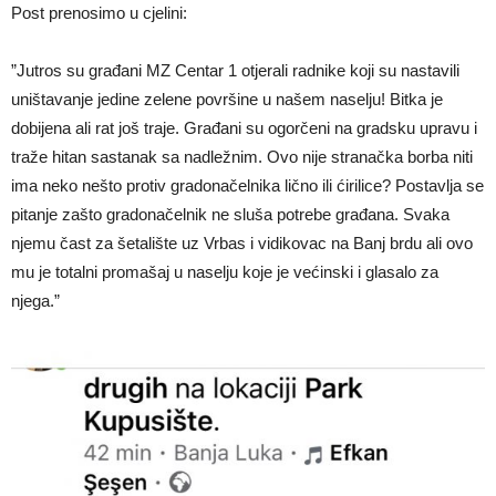
Post prenosimo u cjelini:
”Jutros su građani MZ Centar 1 otjerali radnike koji su nastavili
uništavanje jedine zelene površine u našem naselju! Bitka je
dobijena ali rat još traje. Građani su ogorčeni na gradsku upravu i
traže hitan sastanak sa nadležnim. Ovo nije stranačka borba niti
ima neko nešto protiv gradonačelnika lično ili ćirilice? Postavlja se
pitanje zašto gradonačelnik ne sluša potrebe građana. Svaka
njemu čast za šetalište uz Vrbas i vidikovac na Banj brdu ali ovo
mu je totalni promašaj u naselju koje je većinski i glasalo za
njega.”