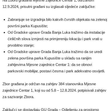
Na Zboru građana Mjesne zajednice Centar 1, održanom
12.9.2024, prisutni građani su izglasali sljedeće zaključke:
Zabranjuje se izgradnja bilo kakvih čvrstih objekata na zelenoj
površni parka Kupusište;
Od Gradske uprave Grada Banja Luka tražimo da instalacije
ćiriličnih slova izmjesti na primjereniju lokaciju i park vrati u
prvobitno stanje;
Od Gradske uprave Grada Banja Luka tražimo da se uredi
zelena površina parka Kupusište u skladu sa ranijim
zahtjevima Mjesne zajednice Centar 1: da se obnovi
parkovski mobilijar, postavi česma i park adekvatno osvijetli.
Zbor građana je održan na zahtjev 384 stanovnika Mjesne
zajednice Centar 1, koji su od 5.8 – 12.8.2024. potpisivali zahtjev
za sazivanje Zbora.
Zaključci se dostavljaju GU Grada – Odjeljenju za prostorno