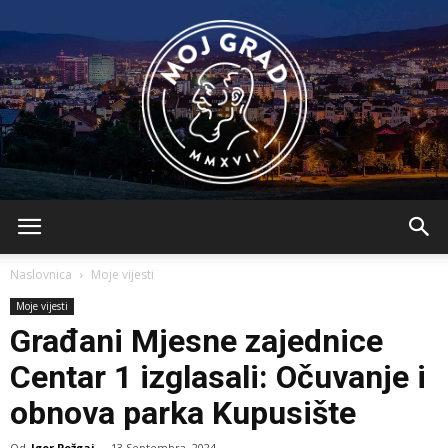
BLMojGrad
Naslovnica
Moje vijesti
Moje vijesti
Građani Mjesne zajednice
Centar 1 izglasali: Očuvanje i
obnova parka Kupusište
Od
Igor Požgaj
-
13 Septembra, 2024