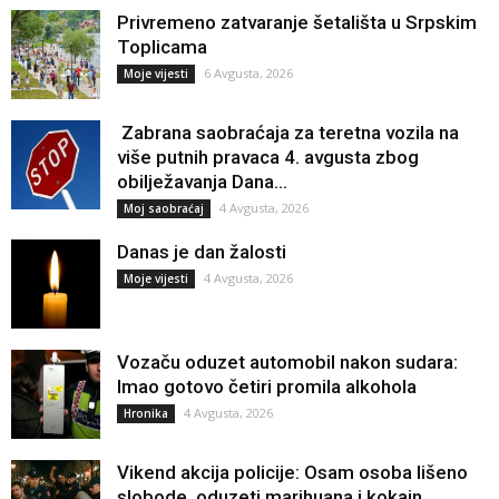
Privremeno zatvaranje šetališta u Srpskim
Toplicama
6 Avgusta, 2026
Moje vijesti
Zabrana saobraćaja za teretna vozila na
više putnih pravaca 4. avgusta zbog
obilježavanja Dana...
4 Avgusta, 2026
Moj saobraćaj
Danas je dan žalosti
4 Avgusta, 2026
Moje vijesti
Vozaču oduzet automobil nakon sudara:
Imao gotovo četiri promila alkohola
4 Avgusta, 2026
Hronika
Vikend akcija policije: Osam osoba lišeno
slobode, oduzeti marihuana i kokain