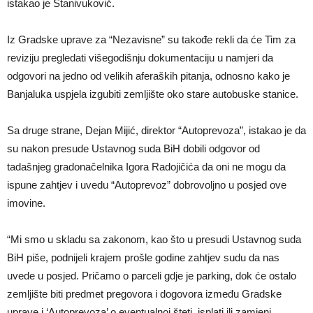
istakao je Stanivuković.
Iz Gradske uprave za “Nezavisne” su takođe rekli da će Tim za
reviziju pregledati višegodišnju dokumentaciju u namjeri da
odgovori na jedno od velikih aferaških pitanja, odnosno kako je
Banjaluka uspjela izgubiti zemljište oko stare autobuske stanice.
Sa druge strane, Dejan Mijić, direktor “Autoprevoza”, istakao je da
su nakon presude Ustavnog suda BiH dobili odgovor od
tadašnjeg gradonačelnika Igora Radojičića da oni ne mogu da
ispune zahtjev i uvedu “Autoprevoz” dobrovoljno u posjed ove
imovine.
“Mi smo u skladu sa zakonom, kao što u presudi Ustavnog suda
BiH piše, podnijeli krajem prošle godine zahtjev sudu da nas
uvede u posjed. Pričamo o parceli gdje je parking, dok će ostalo
zemljište biti predmet pregovora i dogovora između Gradske
uprave i ‘Autoprevoza’ o eventualnoj šteti, isplati ili zamjeni