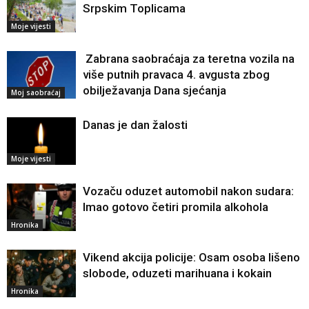
Srpskim Toplicama
Moje vijesti
Zabrana saobraćaja za teretna vozila na
više putnih pravaca 4. avgusta zbog
obilježavanja Dana sjećanja
Moj saobraćaj
Danas je dan žalosti
Moje vijesti
Vozaču oduzet automobil nakon sudara:
Imao gotovo četiri promila alkohola
Hronika
Vikend akcija policije: Osam osoba lišeno
slobode, oduzeti marihuana i kokain
Hronika