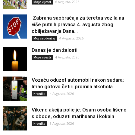
6 Avgusta, 2026
Moje vijesti
Zabrana saobraćaja za teretna vozila na
više putnih pravaca 4. avgusta zbog
obilježavanja Dana...
4 Avgusta, 2026
Moj saobraćaj
Danas je dan žalosti
4 Avgusta, 2026
Moje vijesti
Vozaču oduzet automobil nakon sudara:
Imao gotovo četiri promila alkohola
4 Avgusta, 2026
Hronika
Vikend akcija policije: Osam osoba lišeno
slobode, oduzeti marihuana i kokain
3 Avgusta, 2026
Hronika