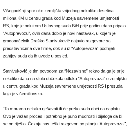
Višegodišnji spor oko zemljišta vrijednog nekoliko desetina
miliona KM u centru grada kod Muzeja savremene umjetnosti
RS, koje je odlukom Ustavnog suda BiH prije godinu dana pripalo
“Autoprevozu”, ovih dana dobio je novi nastavak, u kojem je
gradonačelnik Draško Stanivuković najavio razgovore sa
predstavnicima ove firme, dok su iz “Autoprevoza” podnijeli
zahtjev sudu da ih uvede u posjed.
Stanivuković je tim povodom za “Nezavisne” rekao da ga je prije
nekoliko dana na stolu dočekala odluka “Autoprevoza” o zemljištu
u centru grada kod Muzeja savremene umjetnosti RS i presuda
koja je višemilionska.
“To moramo nekako rješavati ili će preko suda doći na naplatu.
Ovo je važan proces i potrebno je puno mudrosti i dijaloga da bi
se on riješio. Čekaju nas teški razgovori po pitanju ‘Autoprevoza'”,