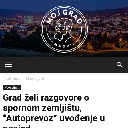
BLMojGrad
Naslovnica
Moje vijesti
Moje vijesti
Grad želi razgovore o
spornom zemljištu,
“Autoprevoz” uvođenje u