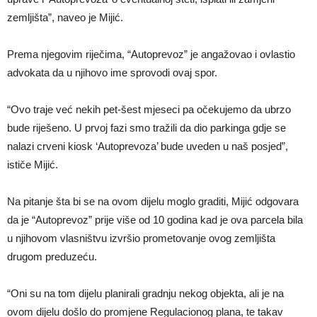
zemljišta”, naveo je Mijić.
Prema njegovim riječima, “Autoprevoz” je angažovao i ovlastio
advokata da u njihovo ime sprovodi ovaj spor.
“Ovo traje već nekih pet-šest mjeseci pa očekujemo da ubrzo
bude riješeno. U prvoj fazi smo tražili da dio parkinga gdje se
nalazi crveni kiosk ‘Autoprevoza’ bude uveden u naš posjed”,
ističe Mijić.
Na pitanje šta bi se na ovom dijelu moglo graditi, Mijić odgovara
da je “Autoprevoz” prije više od 10 godina kad je ova parcela bila
u njihovom vlasništvu izvršio prometovanje ovog zemljišta
drugom preduzeću.
“Oni su na tom dijelu planirali gradnju nekog objekta, ali je na
ovom dijelu došlo do promjene Regulacionog plana, te takav