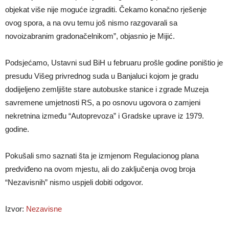
objekat više nije moguće izgraditi. Čekamo konačno rješenje
ovog spora, a na ovu temu još nismo razgovarali sa
novoizabranim gradonačelnikom”, objasnio je Mijić.
Podsjećamo, Ustavni sud BiH u februaru prošle godine poništio je
presudu Višeg privrednog suda u Banjaluci kojom je gradu
dodijeljeno zemljište stare autobuske stanice i zgrade Muzeja
savremene umjetnosti RS, a po osnovu ugovora o zamjeni
nekretnina između “Autoprevoza” i Gradske uprave iz 1979.
godine.
Pokušali smo saznati šta je izmjenom Regulacionog plana
predviđeno na ovom mjestu, ali do zaključenja ovog broja
“Nezavisnih” nismo uspjeli dobiti odgovor.
Izvor:
Nezavisne