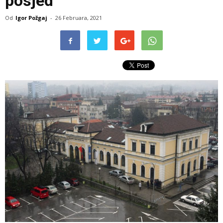
posjed
Od
Igor Požgaj
-
26 Februara, 2021