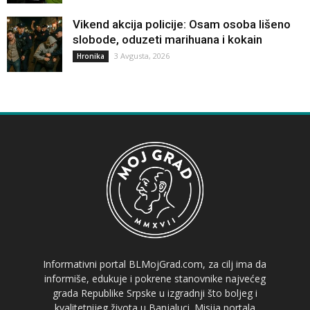
Vikend akcija policije: Osam osoba lišeno
slobode, oduzeti marihuana i kokain
3 Avgusta, 2026
Hronika
Informativni portal BLMojGrad.com, za cilj ima da
informiše, edukuje i pokrene stanovnike najvećeg
grada Republike Srpske u izgradnji što boljeg i
kvalitetnijeg života u Banjaluci. Misija portala