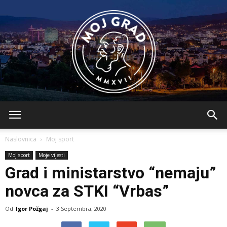
BLMojGrad
Naslovnica
Moj sport
Moj sport
Moje vijesti
Grad i ministarstvo “nemaju”
novca za STKI “Vrbas”
Od
Igor Požgaj
-
3 Septembra, 2020