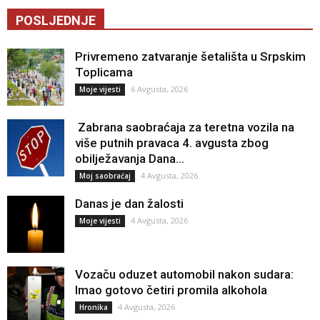
POSLJEDNJE
Privremeno zatvaranje šetališta u Srpskim
Toplicama
6 Avgusta, 2026
Moje vijesti
Zabrana saobraćaja za teretna vozila na
više putnih pravaca 4. avgusta zbog
obilježavanja Dana...
4 Avgusta, 2026
Moj saobraćaj
Danas je dan žalosti
4 Avgusta, 2026
Moje vijesti
Vozaču oduzet automobil nakon sudara:
Imao gotovo četiri promila alkohola
4 Avgusta, 2026
Hronika