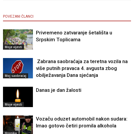
POVEZANI ČLANCI
Privremeno zatvaranje šetališta u
Srpskim Toplicama
Moje vijesti
Zabrana saobraćaja za teretna vozila na
više putnih pravaca 4. avgusta zbog
obilježavanja Dana sjećanja
Moj saobraćaj
Danas je dan žalosti
Moje vijesti
Vozaču oduzet automobil nakon sudara:
Imao gotovo četiri promila alkohola
Hronika