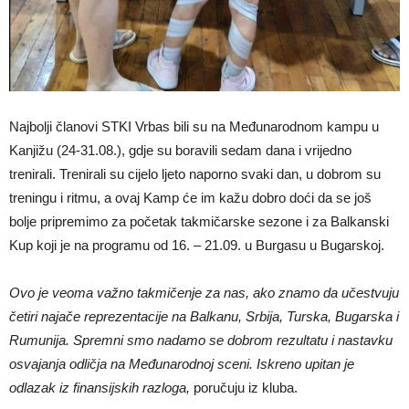
Najbolji članovi STKI Vrbas bili su na Međunarodnom kampu u
Kanjižu (24-31.08.), gdje su boravili sedam dana i vrijedno
trenirali. Trenirali su cijelo ljeto naporno svaki dan, u dobrom su
treningu i ritmu, a ovaj Kamp će im kažu dobro doći da se još
bolje pripremimo za početak takmičarske sezone i za Balkanski
Kup koji je na programu od 16. – 21.09. u Burgasu u Bugarskoj.
Ovo je veoma važno takmičenje za nas, ako znamo da učestvuju
četiri najače reprezentacije na Balkanu, Srbija, Turska, Bugarska i
Rumunija. Spremni smo nadamo se dobrom rezultatu i nastavku
osvajanja odličja na Međunarodnoj sceni.
Iskreno upitan je
odlazak iz finansijskih razloga,
poručuju iz kluba.