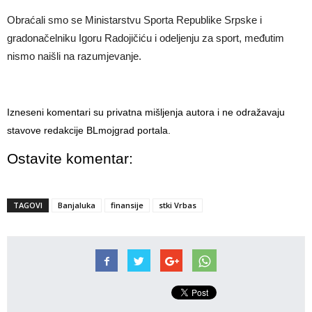
Obraćali smo se Ministarstvu Sporta Republike Srpske i
gradonačelniku Igoru Radojičiću i odeljenju za sport, međutim
nismo naišli na razumjevanje.
Izneseni komentari su privatna mišljenja autora i ne odražavaju
stavove redakcije BLmojgrad portala.
Ostavite komentar:
TAGOVI
Banjaluka
finansije
stki Vrbas