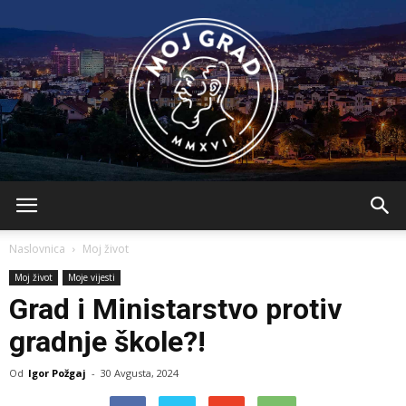
BLMojGrad
Naslovnica
Moj život
Moj život
Moje vijesti
Grad i Ministarstvo protiv
gradnje škole?!
Od
Igor Požgaj
-
30 Avgusta, 2024