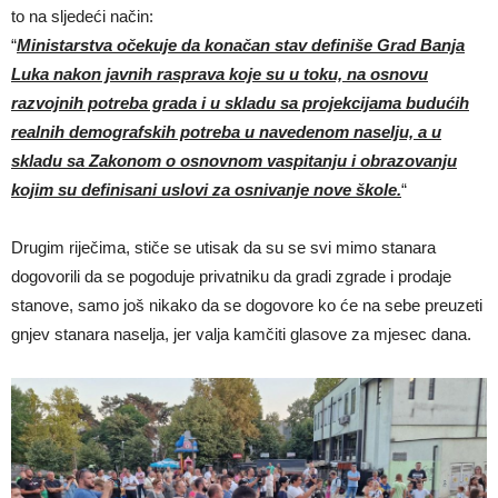
to na sljedeći način:
“
Ministarstva očekuje da konačan stav definiše Grad Banja
Luka nakon javnih rasprava koje su u toku, na osnovu
razvojnih potreba grada i u skladu sa projekcijama budućih
realnih demografskih potreba u navedenom naselju, a u
skladu sa Zakonom o osnovnom vaspitanju i obrazovanju
kojim su definisani uslovi za osnivanje nove škole.
“
Drugim riječima, stiče se utisak da su se svi mimo stanara
dogovorili da se pogoduje privatniku da gradi zgrade i prodaje
stanove, samo još nikako da se dogovore ko će na sebe preuzeti
gnjev stanara naselja, jer valja kamčiti glasove za mjesec dana.