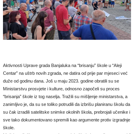
Aktivnosti Uprave grada Banjaluka na “brisanju” škole u “Aleji
Centar” na uštrb novih zgrada, ne datira od prije par mjeseci već
duže od godinu dana. Još u maju 2023. godine obratili su se
Ministarstvu prosvjete i kulture, odnosno započeli su proces
“brisanja” škole iz tog naselja. Tražili su mišljenje ministarstva, a
zanimljivo je, da su se toliko potrudili da izbrišu planiranu školu da
su čak izradili satelitske snimke okolnih škola, prebrojali učenike i
sve tako dokumentovano spremili kao argumente protiv izgradnje
škole.