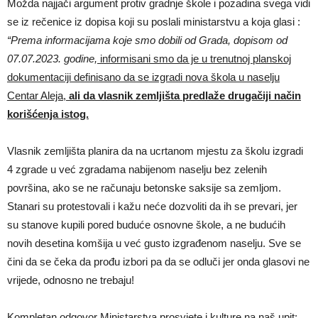
Možda najjači argument protiv gradnje škole i pozadina svega vidi
se iz rečenice iz dopisa koji su poslali ministarstvu a koja glasi :
“Prema informacijama koje smo dobili od Grada, dopisom od
07.07.2023. godine,
informisani smo da je u trenutnoj planskoj
dokumentaciji definisano da se izgradi nova škola u naselju
Centar Aleja,
ali da vlasnik zemljišta predlaže drugačiji način
korišćenja istog.
Vlasnik zemljišta planira da na ucrtanom mjestu za školu izgradi
4 zgrade u već zgradama nabijenom naselju bez zelenih
površina, ako se ne računaju betonske saksije sa zemljom.
Stanari su protestovali i kažu neće dozvoliti da ih se prevari, jer
su stanove kupili pored buduće osnovne škole, a ne budućih
novih desetina komšija u već gusto izgrađenom naselju. Sve se
čini da se čeka da prođu izbori pa da se odluči jer onda glasovi ne
vrijede, odnosno ne trebaju!
Kompletan odgovor Ministarstva prosvjete i kulture na naš upit: