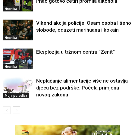
Imao gotovo četiri promila alkohola
Hronika
Vikend akcija policije: Osam osoba lišeno
slobode, oduzeti marihuana i kokain
Hronika
Eksplozija u tržnom centru “Zenit”
Hronika
Neplaćanje alimentacije više ne ostavlja
djecu bez podrške: Počela primjena
novog zakona
Moja porodica