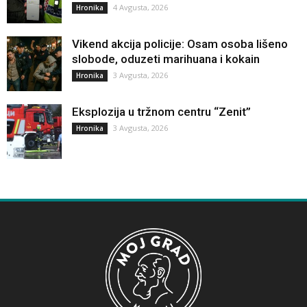
4 Avgusta, 2026
Hronika
Vikend akcija policije: Osam osoba lišeno
slobode, oduzeti marihuana i kokain
3 Avgusta, 2026
Hronika
Eksplozija u tržnom centru “Zenit”
3 Avgusta, 2026
Hronika