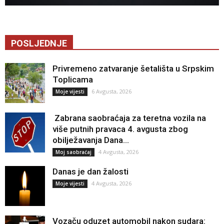
POSLJEDNJE
Privremeno zatvaranje šetališta u Srpskim
Toplicama
6 Avgusta, 2026
Moje vijesti
Zabrana saobraćaja za teretna vozila na
više putnih pravaca 4. avgusta zbog
obilježavanja Dana...
4 Avgusta, 2026
Moj saobraćaj
Danas je dan žalosti
4 Avgusta, 2026
Moje vijesti
Vozaču oduzet automobil nakon sudara: