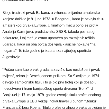
Bio je trostruki prvak Balkana, a vrhunac briljantne amaterske
karijere doživio je 9. juna 1973. u Beogradu, kada je osvojio titulu
amaterskog prvaka Evrope. U finalnom meču borio se protiv
Anatolija Kamnjeva, predstavnika SSSR, takođe poznatog
nokautera, i taj meč je ostao upamćen po razmjenih teških
udaraca, kada su oba borca doživjela klasične nokaute “na
nogama”. Te iste godine je izabran za najboljeg sportistu
Jugoslavije.
“Počeo sam kao prvak grada, a završio kao neslužbeni prvak
svijeta”, rekao je Beneš jednom prilikom. Sa Slavijom je 1974.
osvojio šampionsku titulu i to je bio prvi trofej koji je došao u
novootvoreni hram banjalučkog sporta dvoranu “Borik”. U
Banjaluci je 17. maja 1979. godine osvojio titulu profesionalnog
prvaka Evrope u EBU verziji, nokautiravši u punom “Boriku”
Francuza Žilbera Koena. Titulu profesionalnog prvaka uspješno je