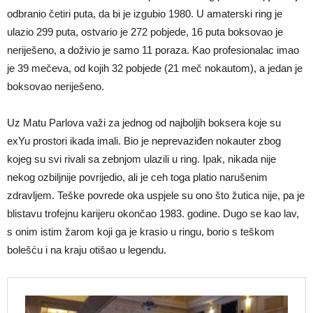
odbranio četiri puta, da bi je izgubio 1980. U amaterski ring je
ulazio 299 puta, ostvario je 272 pobjede, 16 puta boksovao je
neriješeno, a doživio je samo 11 poraza. Kao profesionalac imao
je 39 mečeva, od kojih 32 pobjede (21 meč nokautom), a jedan je
boksovao neriješeno.
Uz Matu Parlova važi za jednog od najboljih boksera koje su
exYu prostori ikada imali. Bio je neprevaziđen nokauter zbog
kojeg su svi rivali sa zebnjom ulazili u ring. Ipak, nikada nije
nekog ozbiljnije povrijedio, ali je ceh toga platio narušenim
zdravljem. Teške povrede oka uspjele su ono što žutica nije, pa je
blistavu trofejnu karijeru okončao 1983. godine. Dugo se kao lav,
s onim istim žarom koji ga je krasio u ringu, borio s teškom
bolešću i na kraju otišao u legendu.