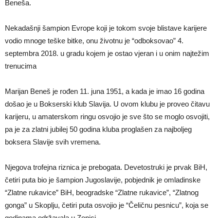
Beneša.
Nekadašnji šampion Evrope koji je tokom svoje blistave karijere
vodio mnoge teške bitke, onu životnu je “odboksovao” 4.
septembra 2018. u gradu kojem je ostao vjeran i u onim najtežim
trenucima
Marijan Beneš je rođen 11. juna 1951, a kada je imao 16 godina
došao je u Bokserski klub Slavija. U ovom klubu je proveo čitavu
karijeru, u amaterskom ringu osvojio je sve što se moglo osvojiti,
pa je za zlatni jubilej 50 godina kluba proglašen za najboljeg
boksera Slavije svih vremena.
Njegova trofejna riznica je prebogata. Devetostruki je prvak BiH,
četiri puta bio je šampion Jugoslavije, pobjednik je omladinske
“Zlatne rukavice” BiH, beogradske “Zlatne rukavice”, “Zlatnog
gonga” u Skoplju, četiri puta osvojio je “Čeličnu pesnicu”, koja se
godinama održavala u Zenici.