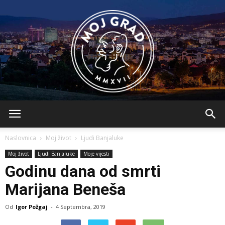
BLMojGrad
Naslovnica
Moj život
Ljudi Banjaluke
Moj život
Ljudi Banjaluke
Moje vijesti
Godinu dana od smrti
Marijana Beneša
Od
Igor Požgaj
-
4 Septembra, 2019