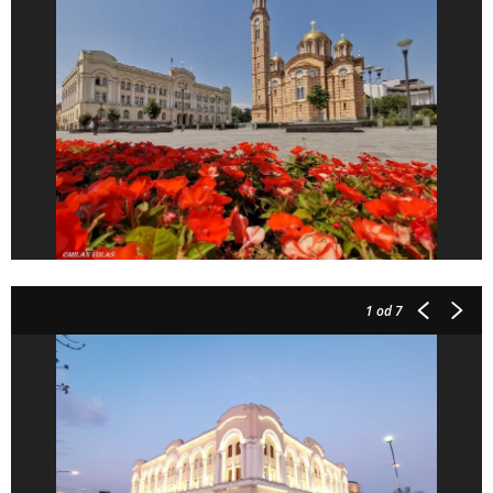
1
od 7