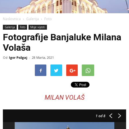
Naslovnica
Galerija
Foto
Galerija
Foto
Moje vijesti
Fotografije Banjaluke Milana
Volaša
Od
Igor Požgaj
-
28 Marta, 2021
MILAN VOLAŠ
1
od 8