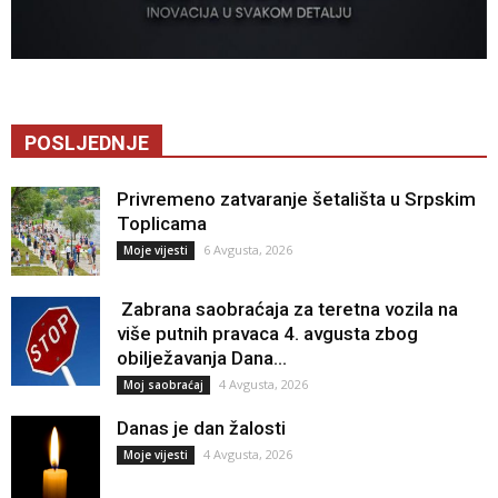
POSLJEDNJE
Privremeno zatvaranje šetališta u Srpskim
Toplicama
6 Avgusta, 2026
Moje vijesti
Zabrana saobraćaja za teretna vozila na
više putnih pravaca 4. avgusta zbog
obilježavanja Dana...
4 Avgusta, 2026
Moj saobraćaj
Danas je dan žalosti
4 Avgusta, 2026
Moje vijesti