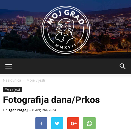
BLMojGrad
Naslovnica
Moje vijesti
Moje vijesti
Fotografija dana/Prkos
Od
Igor Požgaj
-
8 Avgusta, 2024