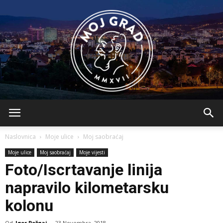
BLMojGrad
Naslovnica
Moje ulice
Moj saobraćaj
Moje ulice
Moj saobraćaj
Moje vijesti
Foto/Iscrtavanje linija
napravilo kilometarsku
kolonu
Od
Igor Požgaj
-
23 Novembra, 2018