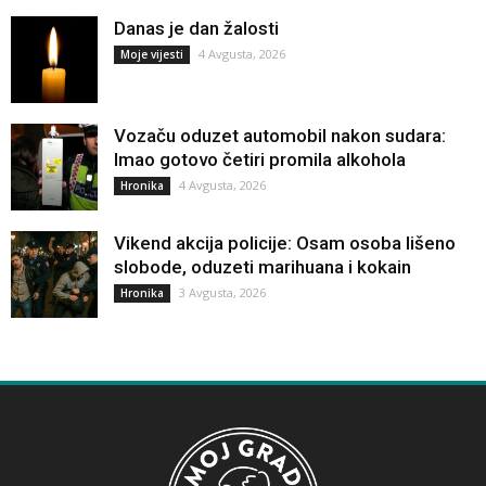
Danas je dan žalosti
4 Avgusta, 2026
Moje vijesti
Vozaču oduzet automobil nakon sudara:
Imao gotovo četiri promila alkohola
4 Avgusta, 2026
Hronika
Vikend akcija policije: Osam osoba lišeno
slobode, oduzeti marihuana i kokain
3 Avgusta, 2026
Hronika