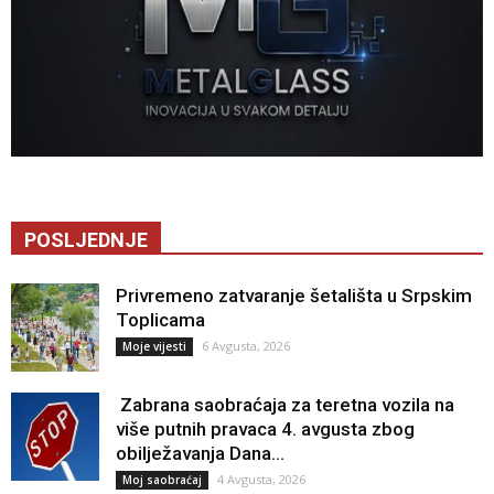
POSLJEDNJE
Privremeno zatvaranje šetališta u Srpskim
Toplicama
6 Avgusta, 2026
Moje vijesti
Zabrana saobraćaja za teretna vozila na
više putnih pravaca 4. avgusta zbog
obilježavanja Dana...
4 Avgusta, 2026
Moj saobraćaj