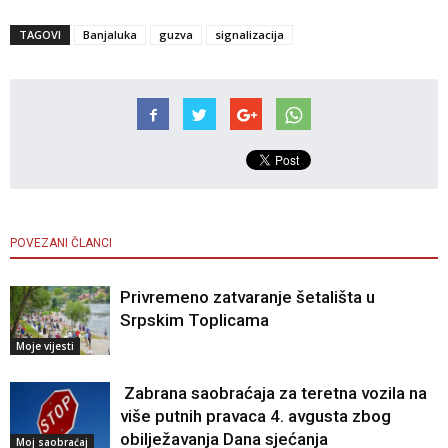
TAGOVI
Banjaluka
guzva
signalizacija
POVEZANI ČLANCI
Privremeno zatvaranje šetališta u
Srpskim Toplicama
Moje vijesti
Zabrana saobraćaja za teretna vozila na
više putnih pravaca 4. avgusta zbog
obilježavanja Dana sjećanja
Moj saobraćaj