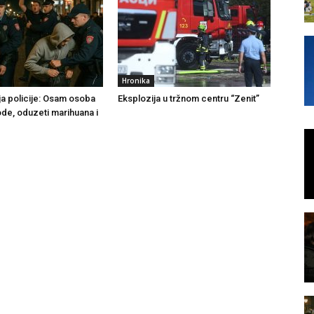
Hronika
ja policije: Osam osoba
Eksplozija u tržnom centru “Zenit”
ode, oduzeti marihuana i