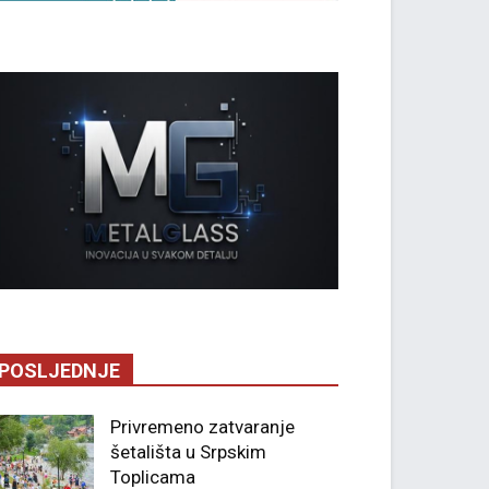
POSLJEDNJE
Privremeno zatvaranje
šetališta u Srpskim
Toplicama