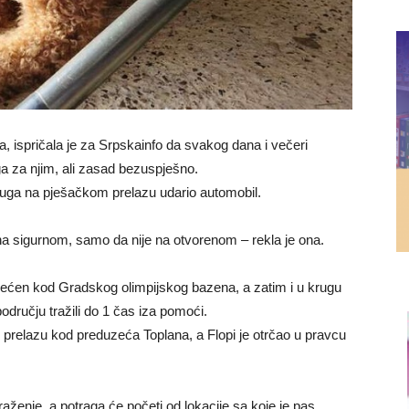
a, ispričala je za Srpskainfo da svakog dana i večeri
ga za njim, ali zasad bezuspješno.
pruga na pješačkom prelazu udario automobil.
 na sigurnom, samo da nije na otvorenom – rekla je ona.
mjećen kod Gradskog olimpijskog bazena, a zatim i u krugu
dručju tražili do 1 čas iza pomoći.
prelazu kod preduzeća Toplana, a Flopi je otrčao u pravcu
aženje, a potraga će početi od lokacije sa koje je pas