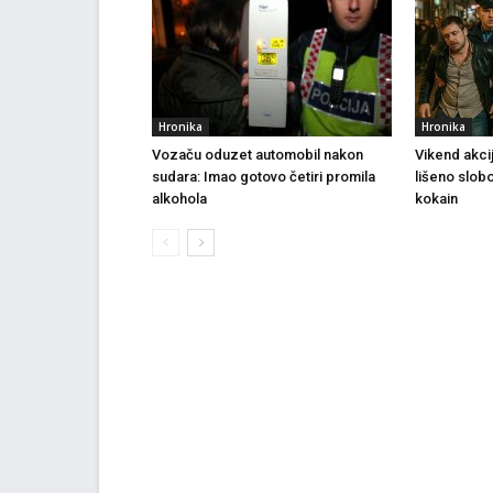
Hronika
Hronika
Vozaču oduzet automobil nakon
Vikend akci
sudara: Imao gotovo četiri promila
lišeno slob
alkohola
kokain