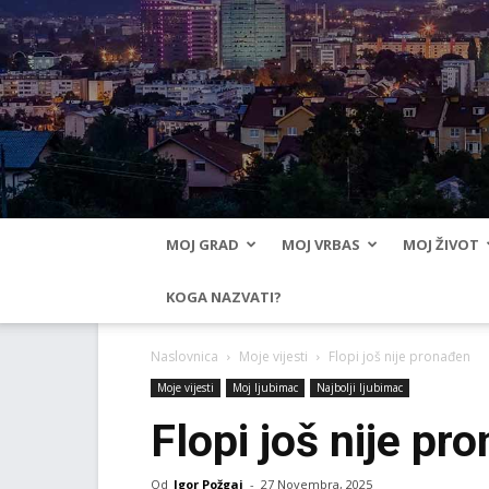
MOJ GRAD
MOJ VRBAS
MOJ ŽIVOT
KOGA NAZVATI?
Naslovnica
Moje vijesti
Flopi još nije pronađen
Moje vijesti
Moj ljubimac
Najbolji ljubimac
Flopi još nije pr
Od
Igor Požgaj
-
27 Novembra, 2025