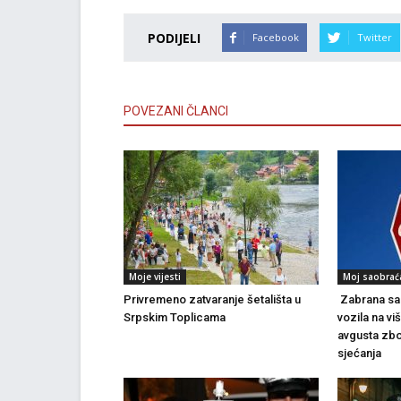
PODIJELI
Facebook
Twitter
POVEZANI ČLANCI
Moje vijesti
Moj saobrać
Privremeno zatvaranje šetališta u
Zabrana sao
Srpskim Toplicama
vozila na vi
avgusta zbo
sjećanja