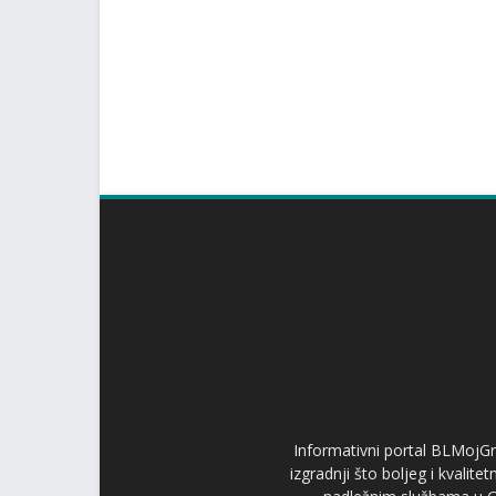
Informativni portal BLMojGr
izgradnji što boljeg i kvalit