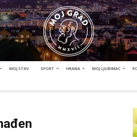
MOJ STAV
SPORT
HRANA
MOJ LJUBIMAC
PO
BLMojGrad
onađen