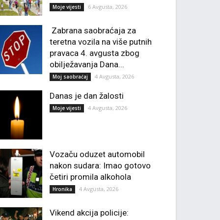
6 Avgusta, 2026
Moje vijesti
Zabrana saobraćaja za
teretna vozila na više putnih
pravaca 4. avgusta zbog
obilježavanja Dana...
4 Avgusta, 2026
Moj saobraćaj
Danas je dan žalosti
4 Avgusta, 2026
Moje vijesti
Vozaču oduzet automobil
nakon sudara: Imao gotovo
četiri promila alkohola
4 Avgusta, 2026
Hronika
Vikend akcija policije: