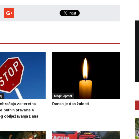
aj
Moje vijesti
braćaja za teretna
Danas je dan žalosti
še putnih pravaca 4.
g obilježavanja Dana