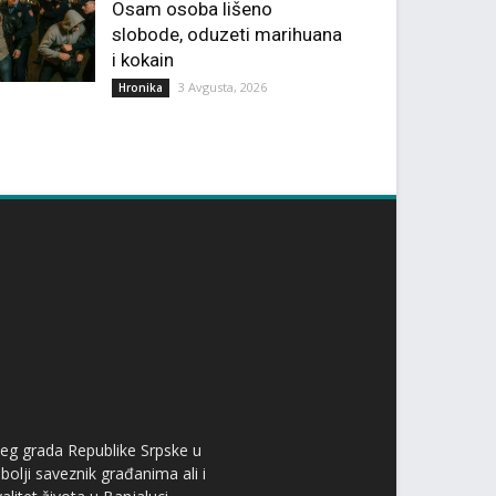
Osam osoba lišeno
slobode, oduzeti marihuana
i kokain
3 Avgusta, 2026
Hronika
ćeg grada Republike Srpske u
bolji saveznik građanima ali i