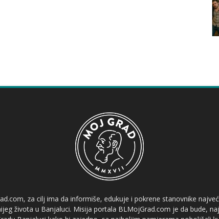
ad.com, za cilj ima da informiše, edukuje i pokrene stanovnike najve
etnijeg života u Banjaluci. Misija portala BLMojGrad.com je da bude, naj