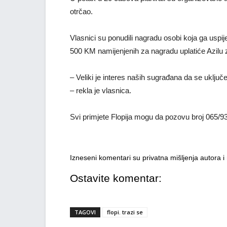
otrčao.
Vlasnici su ponudili nagradu osobi koja ga uspi
500 KM namijenjenih za nagradu uplatiće Azilu 
– Veliki je interes naših sugrađana da se uklju
– rekla je vlasnica.
Svi primjete Flopija mogu da pozovu broj 065/93
Izneseni komentari su privatna mišljenja autora 
Ostavite komentar:
TAGOVI
flopi. trazi se