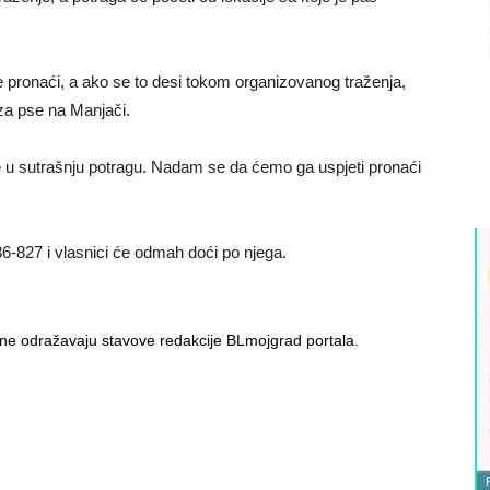
je pronaći, a ako se to desi tokom organizovanog traženja,
za pse na Manjači.
če u sutrašnju potragu. Nadam se da ćemo ga uspjeti pronaći
6-827 i vlasnici će odmah doći po njega.
i ne odražavaju stavove redakcije BLmojgrad portala.