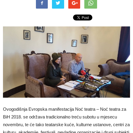
Ovogodišnja Evropska manifestacija Noć teatra – Noć teatra za
BiH 2018. se održava tradicionalno treću subotu u mjesecu
novembru, te će tako teatarske kuće, kulturne ustanove, centri za
kulturu, akademije, festivali, nevladine organizacije i drugi subjekti