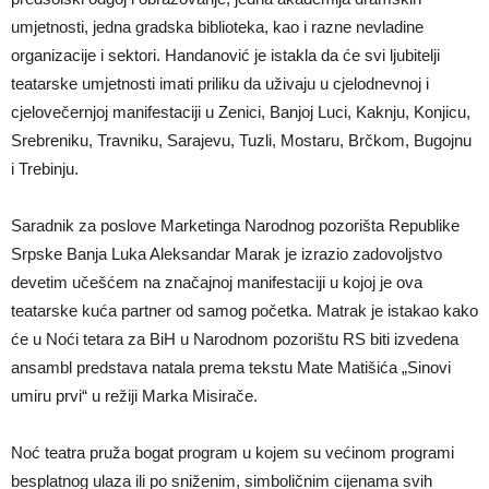
umjetnosti, jedna gradska biblioteka, kao i razne nevladine
organizacije i sektori. Handanović je istakla da će svi ljubitelji
teatarske umjetnosti imati priliku da uživaju u cjelodnevnoj i
cjelovečernjoj manifestaciji u Zenici, Banjoj Luci, Kaknju, Konjicu,
Srebreniku, Travniku, Sarajevu, Tuzli, Mostaru, Brčkom, Bugojnu
i Trebinju.
Saradnik za poslove Marketinga Narodnog pozorišta Republike
Srpske Banja Luka Aleksandar Marak je izrazio zadovoljstvo
devetim učešćem na značajnoj manifestaciji u kojoj je ova
teatarske kuća partner od samog početka. Matrak je istakao kako
će u Noći tetara za BiH u Narodnom pozorištu RS biti izvedena
ansambl predstava natala prema tekstu Mate Matišića „Sinovi
umiru prvi“ u režiji Marka Misirače.
Noć teatra pruža bogat program u kojem su većinom programi
besplatnog ulaza ili po sniženim, simboličnim cijenama svih