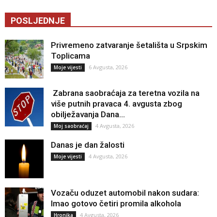
POSLJEDNJE
Privremeno zatvaranje šetališta u Srpskim
Toplicama
6 Avgusta, 2026
Moje vijesti
Zabrana saobraćaja za teretna vozila na
više putnih pravaca 4. avgusta zbog
obilježavanja Dana...
4 Avgusta, 2026
Moj saobraćaj
Danas je dan žalosti
4 Avgusta, 2026
Moje vijesti
Vozaču oduzet automobil nakon sudara:
Imao gotovo četiri promila alkohola
4 Avgusta, 2026
Hronika