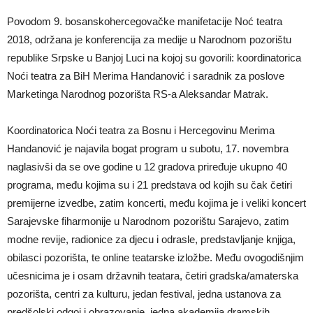
Povodom 9. bosanskohercegovačke manifetacije Noć teatra
2018, održana je konferencija za medije u Narodnom pozorištu
republike Srpske u Banjoj Luci na kojoj su govorili: koordinatorica
Noći teatra za BiH Merima Handanović i saradnik za poslove
Marketinga Narodnog pozorišta RS-a Aleksandar Matrak.
Koordinatorica Noći teatra za Bosnu i Hercegovinu Merima
Handanović je najavila bogat program u subotu, 17. novembra
naglasivši da se ove godine u 12 gradova priređuje ukupno 40
programa, među kojima su i 21 predstava od kojih su čak četiri
premijerne izvedbe, zatim koncerti, među kojima je i veliki koncert
Sarajevske fiharmonije u Narodnom pozorištu Sarajevo, zatim
modne revije, radionice za djecu i odrasle, predstavljanje knjiga,
obilasci pozorišta, te online teatarske izložbe. Među ovogodišnjim
učesnicima je i osam državnih teatara, četiri gradska/amaterska
pozorišta, centri za kulturu, jedan festival, jedna ustanova za
predšolski odgoj i obrazovanje, jedna akademija dramskih