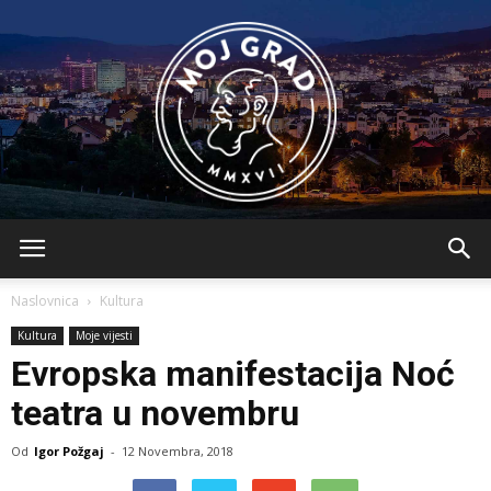
BLMojGrad
Naslovnica
Kultura
Kultura
Moje vijesti
Evropska manifestacija Noć
teatra u novembru
Od
Igor Požgaj
-
12 Novembra, 2018