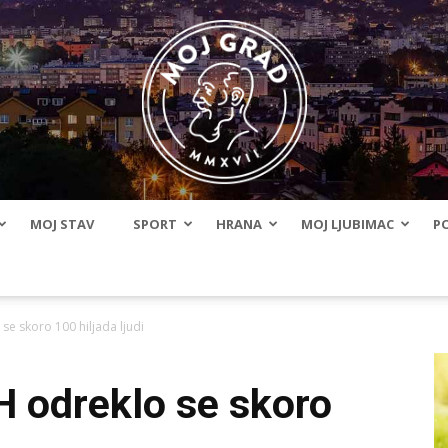
MOJ STAV
SPORT
HRANA
MOJ LJUBIMAC
PO
BLMojGrad
se skoro 100 hiljada ljudi
H odreklo se skoro