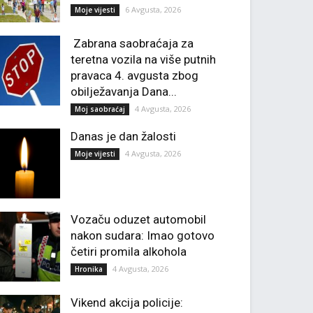
6 Avgusta, 2026
Moje vijesti
Zabrana saobraćaja za
teretna vozila na više putnih
pravaca 4. avgusta zbog
obilježavanja Dana...
4 Avgusta, 2026
Moj saobraćaj
Danas je dan žalosti
4 Avgusta, 2026
Moje vijesti
Vozaču oduzet automobil
nakon sudara: Imao gotovo
četiri promila alkohola
4 Avgusta, 2026
Hronika
Vikend akcija policije: