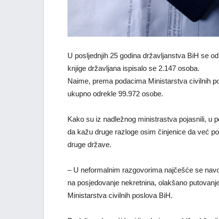
U posljednjih 25 godina državljanstva BiH se odr
knjige državljana ispisalo se 2.147 osoba.
Naime, prema podacima Ministarstva civilnih po
ukupno odrekle 99.972 osobe.
Kako su iz nadležnog ministrastva pojasnili, u 
da kažu druge razloge osim činjenice da već pos
druge države.
– U neformalnim razgovorima najčešće se navode
na posjedovanje nekretnina, olakšano putovanje, 
Ministarstva civilnih poslova BiH.