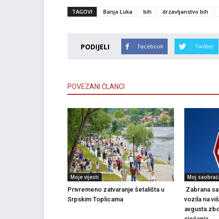
TAGOVI
Banja Luka
bih
drzavljanstvo bih
PODIJELI
Facebook
Twitter
POVEZANI ČLANCI
Moje vijesti
Moj saobrać
Privremeno zatvaranje šetališta u
Zabrana sao
Srpskim Toplicama
vozila na vi
avgusta zbo
sjećanja