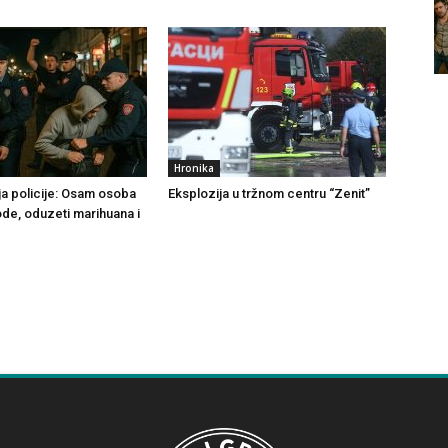
Hronika
ja policije: Osam osoba
Eksplozija u tržnom centru “Zenit”
ode, oduzeti marihuana i