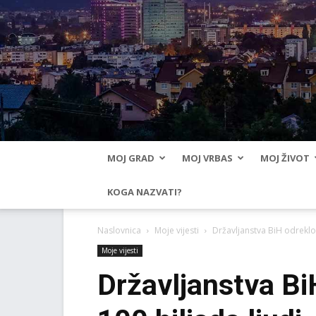
MOJ GRAD
MOJ VRBAS
MOJ ŽIVOT
KOGA NAZVATI?
Naslovnica
Moje vijesti
Državljanstva BiH odreklo 
Moje vijesti
Državljanstva Bi