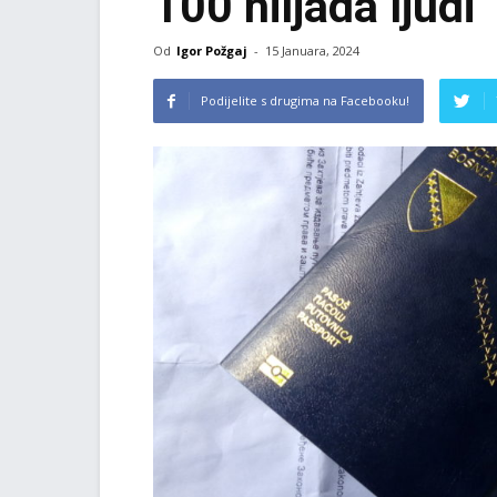
100 hiljada ljudi
Od
Igor Požgaj
-
15 Januara, 2024
Podijelite s drugima na Facebooku!