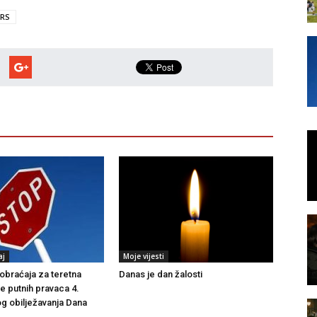
RS
aj
Moje vijesti
braćaja za teretna
Danas je dan žalosti
še putnih pravaca 4.
g obilježavanja Dana