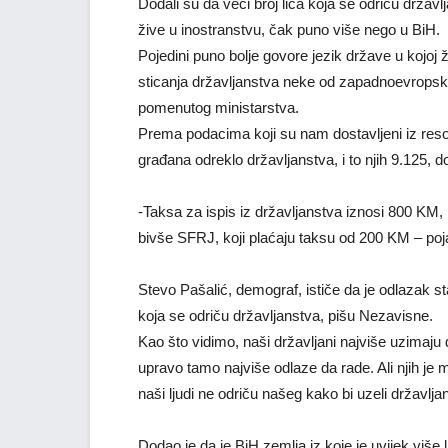
Dodali su da veći broj lica koja se odriču držav
žive u inostranstvu, čak puno više nego u BiH.
Pojedini puno bolje govore jezik države u kojoj 
sticanja državljanstva neke od zapadnoevropskih
pomenutog ministarstva.
Prema podacima koji su nam dostavljeni iz resor
građana odreklo državljanstva, i to njih 9.125, do
-Taksa za ispis iz državljanstva iznosi 800 KM,
bivše SFRJ, koji plaćaju taksu od 200 KM – poja
Stevo Pašalić, demograf, ističe da je odlazak s
koja se odriču državljanstva, pišu Nezavisne.
Kao što vidimo, naši državljani najviše uzimaju 
upravo tamo najviše odlaze da rade. Ali njih j
naši ljudi ne odriču našeg kako bi uzeli državlja
Dodao je da je BiH zemlja iz koje je uvijek više lj