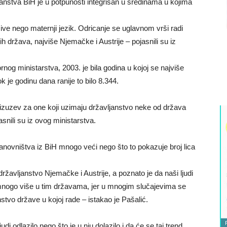
ljanstva BiH je u potpunosti integrisan u sredinama u kojima
žive nego maternji jezik. Odricanje se uglavnom vrši radi
 država, najviše Njemačke i Austrije – pojasnili su iz
nog ministarstva, 2003. je bila godina u kojoj se najviše
k je godinu dana ranije to bilo 8.344.
 izuzev za one koji uzimaju državljanstvo neke od država
snili su iz ovog ministarstva.
tanovništva iz BiH mnogo veći nego što to pokazuje broj lica
državljanstvo Njemačke i Austrije, a poznato je da naši ljudi
e mnogo više u tim državama, jer u mnogim slučajevima se
nstvo države u kojoj rade – istakao je Pašalić.
udi odlazilo nego što je u nju dolazilo i da će se taj trend