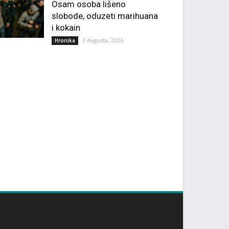
Osam osoba lišeno
slobode, oduzeti marihuana
i kokain
3 Avgusta, 2026
Hronika