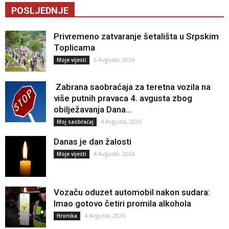
POSLJEDNJE
Privremeno zatvaranje šetališta u Srpskim
Toplicama
6 Avgusta, 2026
Moje vijesti
Zabrana saobraćaja za teretna vozila na
više putnih pravaca 4. avgusta zbog
obilježavanja Dana...
4 Avgusta, 2026
Moj saobraćaj
Danas je dan žalosti
4 Avgusta, 2026
Moje vijesti
Vozaču oduzet automobil nakon sudara:
Imao gotovo četiri promila alkohola
4 Avgusta, 2026
Hronika