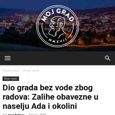
BLMojGrad
Naslovnica
Moje vijesti
Moje vijesti
Dio grada bez vode zbog
radova: Zalihe obavezne u
naselju Ada i okolini
Od
Igor Požgaj
-
24 Juna, 2025