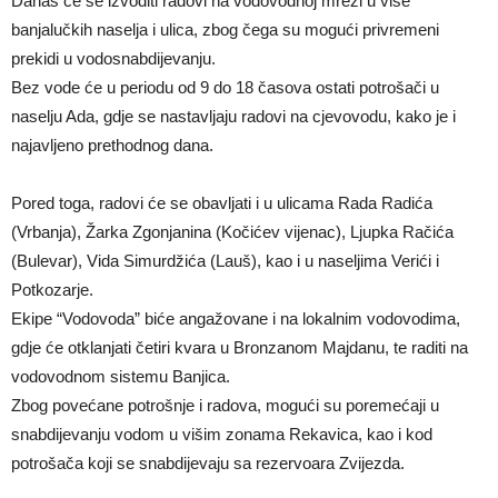
Danas će se izvoditi radovi na vodovodnoj mreži u više
banjalučkih naselja i ulica, zbog čega su mogući privremeni
prekidi u vodosnabdijevanju.
Bez vode će u periodu od 9 do 18 časova ostati potrošači u
naselju Ada, gdje se nastavljaju radovi na cjevovodu, kako je i
najavljeno prethodnog dana.
Pored toga, radovi će se obavljati i u ulicama Rada Radića
(Vrbanja), Žarka Zgonjanina (Kočićev vijenac), Ljupka Račića
(Bulevar), Vida Simurdžića (Lauš), kao i u naseljima Verići i
Potkozarje.
Ekipe “Vodovoda” biće angažovane i na lokalnim vodovodima,
gdje će otklanjati četiri kvara u Bronzanom Majdanu, te raditi na
vodovodnom sistemu Banjica.
Zbog povećane potrošnje i radova, mogući su poremećaji u
snabdijevanju vodom u višim zonama Rekavica, kao i kod
potrošača koji se snabdijevaju sa rezervoara Zvijezda.