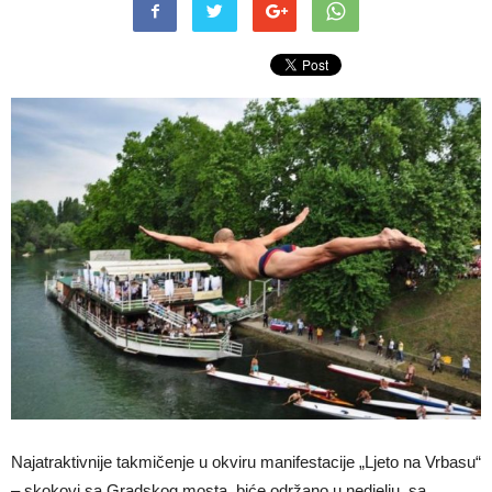
Najatraktivnije takmičenje u okviru manifestacije „Ljeto na Vrbasu“
– skokovi sa Gradskog mosta, biće održano u nedjelju, sa