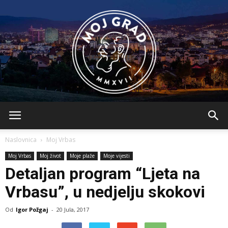
BLMojGrad
Naslovnica
Moj Vrbas
Moj Vrbas
Moj život
Moje plaže
Moje vijesti
Detaljan program “Ljeta na
Vrbasu”, u nedjelju skokovi
Od
Igor Požgaj
-
20 Jula, 2017