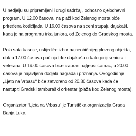
U nedjelju su pripremljeni i drugi sadržaji, odnosno cjelodnevni
program. U 12.00 časova, na plaži kod Zelenog mosta biće
priređena kotlićijada. U 16.00 časova na sceni stupaju dajakaši,
kada je na programu trka juniora, od Zelenog do Gradskog mosta.
Pola sata kasnije, uslijediće izbor najneobičnijeg plovnog objekta,
dok u 17.00 časova počinju trke dajakaša u kategoriji seniora i
veterana. U 19.00 časova biće izabran najljepši čamac, u 20.00
časova je najavljena dodjela nagrada i priznanja. Ovogodišnje
„Ljeto na Vrbasu“ biće zatvoreno od 20.30 časova kada će
nastupiti Gradski tamburaški orkestar (plaža kod Zelenog mosta).
Organizator “Ljeta na Vrbasu” je Turistička organizacija Grada
Banja Luka.