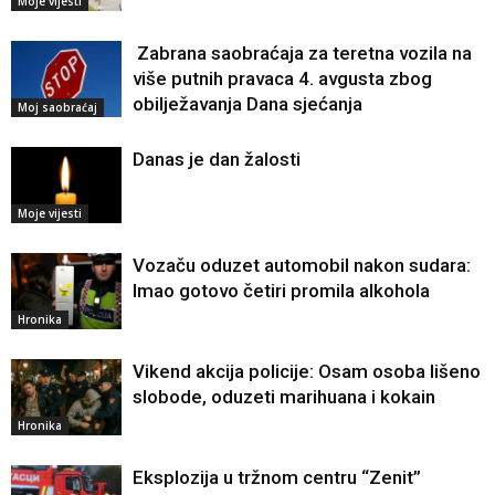
Moje vijesti
Zabrana saobraćaja za teretna vozila na
više putnih pravaca 4. avgusta zbog
obilježavanja Dana sjećanja
Moj saobraćaj
Danas je dan žalosti
Moje vijesti
Vozaču oduzet automobil nakon sudara:
Imao gotovo četiri promila alkohola
Hronika
Vikend akcija policije: Osam osoba lišeno
slobode, oduzeti marihuana i kokain
Hronika
Eksplozija u tržnom centru “Zenit”