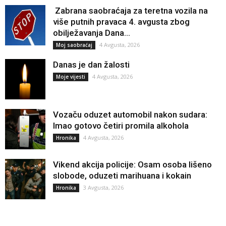
Zabrana saobraćaja za teretna vozila na
više putnih pravaca 4. avgusta zbog
obilježavanja Dana...
4 Avgusta, 2026
Moj saobraćaj
Danas je dan žalosti
4 Avgusta, 2026
Moje vijesti
Vozaču oduzet automobil nakon sudara:
Imao gotovo četiri promila alkohola
4 Avgusta, 2026
Hronika
Vikend akcija policije: Osam osoba lišeno
slobode, oduzeti marihuana i kokain
3 Avgusta, 2026
Hronika