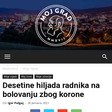
BLMojGrad
Naslovnica
Moje vijesti
Moje vijesti
Moj život
Moje zdravlje
Desetine hiljada radnika na
bolovanju zbog korone
Od
Igor Požgaj
-
28 Januara, 2021