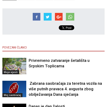
POVEZANI ČLANCI
Privremeno zatvaranje šetališta u
Srpskim Toplicama
Moje vijesti
Zabrana saobraćaja za teretna vozila na
više putnih pravaca 4. avgusta zbog
obilježavanja Dana sjećanja
Moj saobraćaj
Danas je dan žalosti