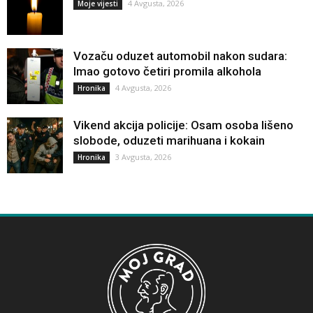
4 Avgusta, 2026
Moje vijesti
Vozaču oduzet automobil nakon sudara:
Imao gotovo četiri promila alkohola
4 Avgusta, 2026
Hronika
Vikend akcija policije: Osam osoba lišeno
slobode, oduzeti marihuana i kokain
3 Avgusta, 2026
Hronika