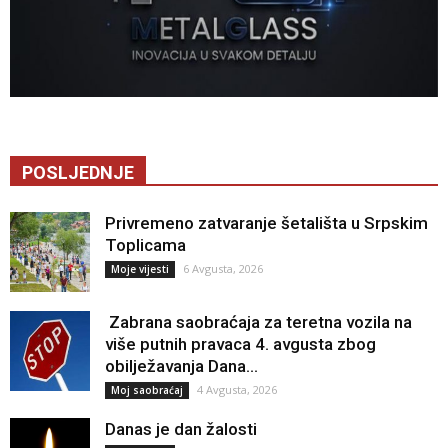
POSLJEDNJE
Privremeno zatvaranje šetališta u Srpskim
Toplicama
6 Avgusta, 2026
Moje vijesti
Zabrana saobraćaja za teretna vozila na
više putnih pravaca 4. avgusta zbog
obilježavanja Dana...
4 Avgusta, 2026
Moj saobraćaj
Danas je dan žalosti