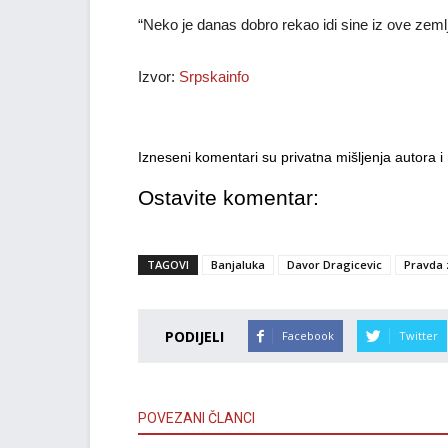
“Neko je danas dobro rekao idi sine iz ove zemlj
Izvor:
Srpskainfo
Izneseni komentari su privatna mišljenja autora 
Ostavite komentar:
TAGOVI
Banjaluka
Davor Dragicevic
Pravda 
PODIJELI
Facebook
Twitter
POVEZANI ČLANCI