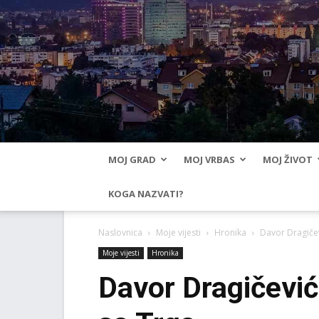
MOJ GRAD
MOJ VRBAS
MOJ ŽIVOT
KOGA NAZVATI?
Naslovnica
Moje vijesti
Hronika
Davor Dragiče
Moje vijesti
Hronika
Davor Dragičević