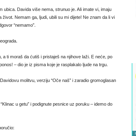
 ubica. Davida više nema, strunuo je. Ali imate vi, imaju
život. Nemam ga, ljudi, ubili su mi dijete! Ne znam da li vi
 odgovor “nemamo”.
Beograda.
 a ti moraš da ćutiš i pristaješ na njihove laži. E neće, po
ponos! – dio je iz pisma koje je rasplakalo ljude na trgu.
e Davidovu molitvu, verziju “Oče naš” i zaradio gromoglasan
 “Klinac u getu” i podignute pesnice uz poruku – idemo do
poručio: