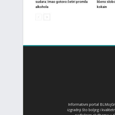
sudara: Imao gotovo četiri promila
lišeno slob
alkohola
kokain
Informativni portal BLMojGr
izgradnji što boljeg i kvalit