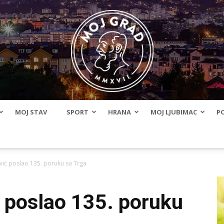
MOJ STAV
SPORT
HRANA
MOJ LJUBIMAC
PO
BLMojGrad
vić poslao 135. poruku sa Trga
 poslao 135. poruku