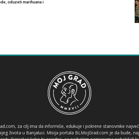
ode, oduzeti marihuana i
ad.com, za cilj ima da informiše, edukuje i pokrene stanovnike najve
etnijeg života u Banjaluci. Misija portala BLMojGrad.com je da bude, naj