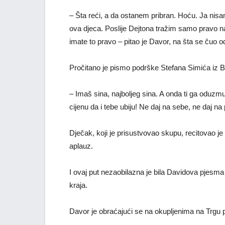
– Šta reći, a da ostanem pribran. Hoću. Ja nisam
ova djeca. Poslije Dejtona tražim samo pravo na 
imate to pravo – pitao je Davor, na šta se čuo
Pročitano je pismo podrške Stefana Simića iz 
– Imaš sina, najboljeg sina. A onda ti ga oduzmu,
cijenu da i tebe ubiju! Ne daj na sebe, ne daj na 
Dječak, koji je prisustvovao skupu, recitovao j
aplauz.
I ovaj put nezaobilazna je bila Davidova pjesma
kraja.
Davor je obraćajući se na okupljenima na Trgu 