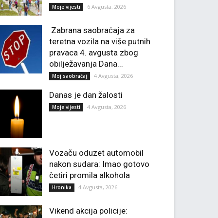
6 Avgusta, 2026
Moje vijesti
Zabrana saobraćaja za
teretna vozila na više putnih
pravaca 4. avgusta zbog
obilježavanja Dana...
4 Avgusta, 2026
Moj saobraćaj
Danas je dan žalosti
4 Avgusta, 2026
Moje vijesti
Vozaču oduzet automobil
nakon sudara: Imao gotovo
četiri promila alkohola
4 Avgusta, 2026
Hronika
Vikend akcija policije: