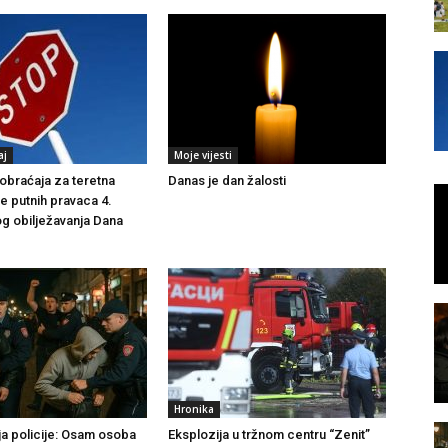
aj
Moje vijesti
braćaja za teretna
Danas je dan žalosti
še putnih pravaca 4.
g obilježavanja Dana
Hronika
ja policije: Osam osoba
Eksplozija u tržnom centru “Zenit”