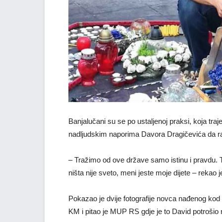
Banjalučani su se po ustaljenoj praksi, koja tra
nadljudskim naporima Davora Dragičevića da ras
– Tražimo od ove države samo istinu i pravdu. 
ništa nije sveto, meni jeste moje dijete – rekao 
Pokazao je dvije fotografije novca nađenog kod D
KM i pitao je MUP RS gdje je to David potrošio 