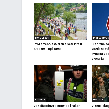
Moje vijesti
Moj saobrać
Privremeno zatvaranje šetališta u
Zabrana sao
Srpskim Toplicama
vozila na vi
avgusta zbo
sjećanja
Hronika
Hronika
Vozaču oduzet automobil nakon
Vikend akci