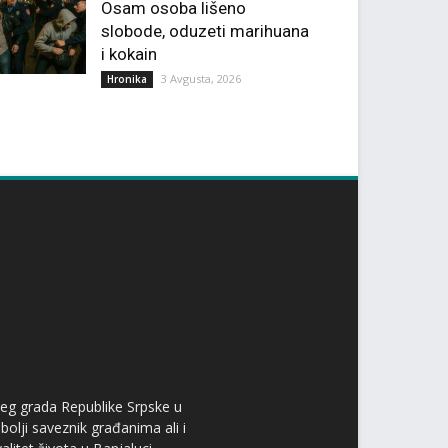
Osam osoba lišeno
slobode, oduzeti marihuana
i kokain
3 Avgusta, 2026
Hronika
ćeg grada Republike Srpske u
bolji saveznik građanima ali i