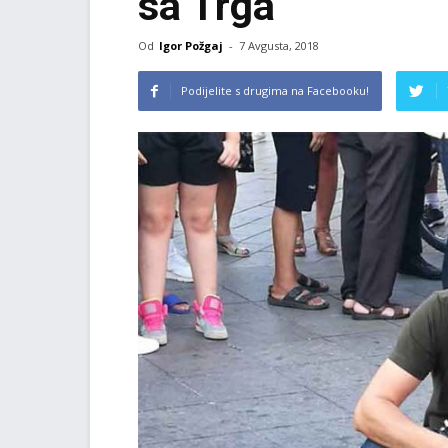
sa Trga
Od
Igor Požgaj
-
7 Avgusta, 2018
Podijelite s drugima na Facebooku!