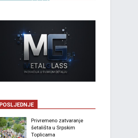
POSLJEDNJE
Privremeno zatvaranje
šetališta u Srpskim
Toplicama