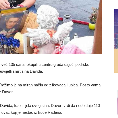
je već 135 dana, okupili u centru grada dajući podršku
vijetli smrt sina Davida.
Tražimo je na miran način od zlikovaca i ubica. Pošto vama
je Davor.
avida, kao i tijela svog sina. Davor tvrdi da nedostaje 110
novac koji je nestao iz kuće Rađena.