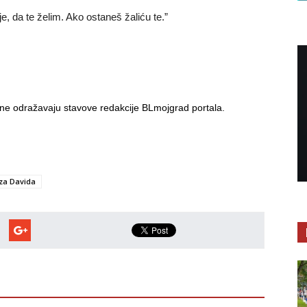
e, da te želim. Ako ostaneš žaliću te.”
i ne odražavaju stavove redakcije BLmojgrad portala.
za Davida