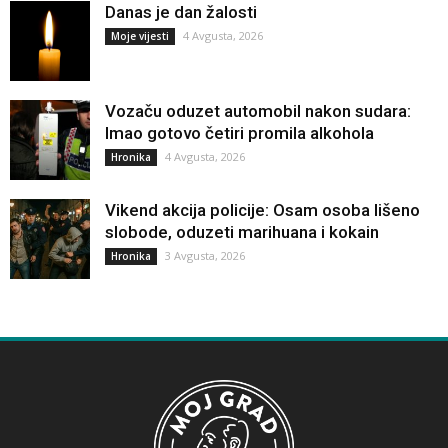
Danas je dan žalosti
4 Avgusta, 2026
Moje vijesti
Vozaču oduzet automobil nakon sudara:
Imao gotovo četiri promila alkohola
4 Avgusta, 2026
Hronika
Vikend akcija policije: Osam osoba lišeno
slobode, oduzeti marihuana i kokain
3 Avgusta, 2026
Hronika