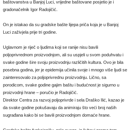
baštovanstva u Banjoj Luci, vrijedne baštovane posjetio je i
gradonačelnik Igor Radojičić.
On je istakao da su gradske bašte lijepa priča koja je u Banjoj
Luci zaživjela prije tri godine.
Uglavnom je riječ o ljudima koji se ranije nisu bavili
poljoprivrednom proizvodnjom, ali su uspjeli u svom poduhvatu i
svake godine šire svoju proizvodnju različitih kultura. Ovo je bila
posebna godina, jer je epidemija učinila svoje i mnogo više ljudi se
zainteresovalo za poljoprivrednu proizvodnju. Lično, sa
porodicom, svake godine gajim baštu i budućnost je sigurno u
proizvodnji hrane – poručio je Radojičić.
Direktor Centra za razvoj poljoprivrde i sela Draško Ilić, kazao je
da svake godine pokušavaju da animiraju što veći broj naših
sugrađana kako bi se bavili proizvodnjom domaće hrane.