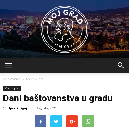
BLMojGrad
Naslovnica
Moje vijesti
Moje vijesti
Dani baštovanstva u gradu
Od
Igor Požgaj
-
20 Avgusta, 2020