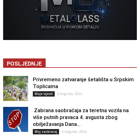
POSLJEDNJE
Privremeno zatvaranje šetališta u Srpskim
Toplicama
6 Avgusta, 2026
Moje vijesti
Zabrana saobraćaja za teretna vozila na
više putnih pravaca 4. avgusta zbog
obilježavanja Dana...
4 Avgusta, 2026
Moj saobraćaj