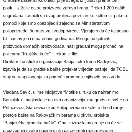
Gradske bašte funkcionišu, prije svega, iz ljubavi prema tom
poslu i iz želje da se proizvede zdrava hrana. Preko 1.200 naših
sugrađana zasadili su ovog proljeća povrtlarske kulture iz paketa
pomoći koje smo obezbijedili zajedno sa Ministartstvom
poljoprivrede, šumarstva i vodoprivrede. Vjerujem da će taj posao
biti nastavljen i u narednim godinama. Mnoge od gotovih
proizvoda domaćih proizvođača, naši građani mogu pronaći na
policama “Krajiške kuće” – rekao je Ilić.
Direktor Turističke organizacije Banja Luka Irena Radojević,
izjavila je da su gradske bašte projekat vrijedan pažnje i da TOBL
stoji na raspolaganju za pomoć i promociju njihovih proizvoda.
Vladana Savić, u ime inicijative “Motike u ruku da nahranimo
Banjaluku”, naglasila je da ova organizacija ima gradske bašte na
Petrićevcu, Starčevici i kod Poljoprivredne škole, a da od ranije
postoje bašte na Rakovačkim barama u okviru projekta
“Banjalučka gradska bašta”. Ona je izrazila uvjerenje da će se
proizvodnja svake godine širiti i da će imati razumijevanje