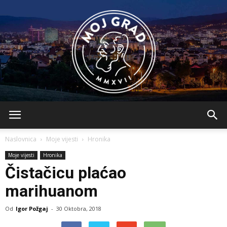
BLMojGrad
Naslovnica
Moje vijesti
Hronika
Moje vijesti
Hronika
Čistačicu plaćao
marihuanom
Od
Igor Požgaj
-
30 Oktobra, 2018