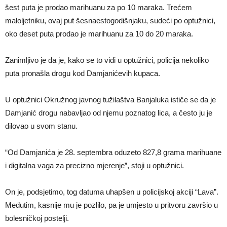
šest puta je prodao marihuanu za po 10 maraka. Trećem
maloljetniku, ovaj put šesnaestogodišnjaku, sudeći po optužnici,
oko deset puta prodao je marihuanu za 10 do 20 maraka.
Zanimljivo je da je, kako se to vidi u optužnici, policija nekoliko
puta pronašla drogu kod Damjanićevih kupaca.
U optužnici Okružnog javnog tužilaštva Banjaluka ističe se da je
Damjanić drogu nabavljao od njemu poznatog lica, a često ju je
dilovao u svom stanu.
“Od Damjanića je 28. septembra oduzeto 827,8 grama marihuane
i digitalna vaga za precizno mjerenje”, stoji u optužnici.
On je, podsjetimo, tog datuma uhapšen u policijskoj akciji “Lava”.
Međutim, kasnije mu je pozlilo, pa je umjesto u pritvoru završio u
bolesničkoj postelji.