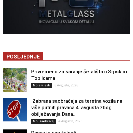
POSLJEDNJE
Privremeno zatvaranje šetališta u Srpskim
Toplicama
6 Avgusta, 2026
Moje vijesti
Zabrana saobraćaja za teretna vozila na
više putnih pravaca 4. avgusta zbog
obilježavanja Dana...
4 Avgusta, 2026
Moj saobraćaj
Danas je dan žalosti