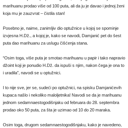
marihuanu prodao više od 100 puta, ali da ju je davao i jednoj ženi
koja mu je zauzvrat – čistila stan!
Posebno je, naime, zanimljiv dio optužnice u kojoj se spominje
izvjesna H.Dž., a kojoj je, kako se navodi, Damjanić pet do šest
puta dao marihuanu za uslugu čišćenja stana.
“Osim toga, više puta je smotao marihuanu u papir i tako napravio
džoint koji je ponudio H.Dž. da ispuši s njim, nakon čega je ona to
i uradila”, navodi se u optužnici.
I to nije sve, jer se, sudeći po optužnici, na spisku Damjanićevih
kupaca našlo i nekoliko maloljetnika! Navodi se da je marihuanu
jednom sedamnaestogodišnjaku od februara do 28. septembra
prodao oko 50 puta, za šta je uzimao od 10 do 20 maraka.
Osim toga, drugom sedamnaestogodišnjaku, kako je navedeno,