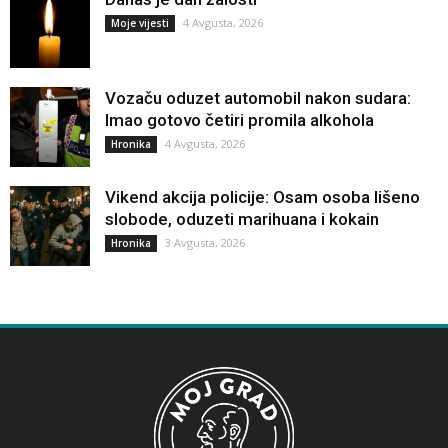
4 Avgusta, 2026
Moje vijesti
Vozaču oduzet automobil nakon sudara:
Imao gotovo četiri promila alkohola
4 Avgusta, 2026
Hronika
Vikend akcija policije: Osam osoba lišeno
slobode, oduzeti marihuana i kokain
3 Avgusta, 2026
Hronika