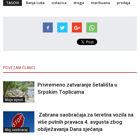
TAGOVI
Banja Luka
cistacica
droga
marihuana
prodaja
POVEZANI ČLANCI
Privremeno zatvaranje šetališta u
Srpskim Toplicama
Moje vijesti
Zabrana saobraćaja za teretna vozila na
više putnih pravaca 4. avgusta zbog
obilježavanja Dana sjećanja
Moj saobraćaj