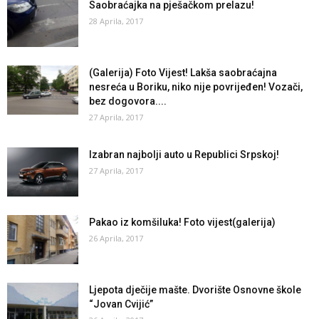
Saobraćajka na pješačkom prelazu!
28 Aprila, 2017
(Galerija) Foto Vijest! Lakša saobraćajna
nesreća u Boriku, niko nije povrijeđen! Vozači,
bez dogovora....
27 Aprila, 2017
Izabran najbolji auto u Republici Srpskoj!
27 Aprila, 2017
Pakao iz komšiluka! Foto vijest(galerija)
26 Aprila, 2017
Ljepota dječije mašte. Dvorište Osnovne škole
“Jovan Cvijić”