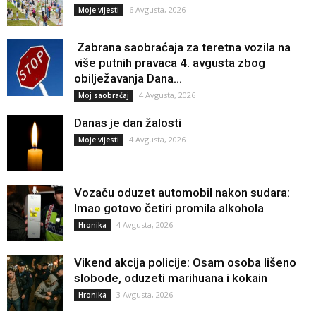
6 Avgusta, 2026
Moje vijesti
Zabrana saobraćaja za teretna vozila na
više putnih pravaca 4. avgusta zbog
obilježavanja Dana...
4 Avgusta, 2026
Moj saobraćaj
Danas je dan žalosti
4 Avgusta, 2026
Moje vijesti
Vozaču oduzet automobil nakon sudara:
Imao gotovo četiri promila alkohola
4 Avgusta, 2026
Hronika
Vikend akcija policije: Osam osoba lišeno
slobode, oduzeti marihuana i kokain
3 Avgusta, 2026
Hronika