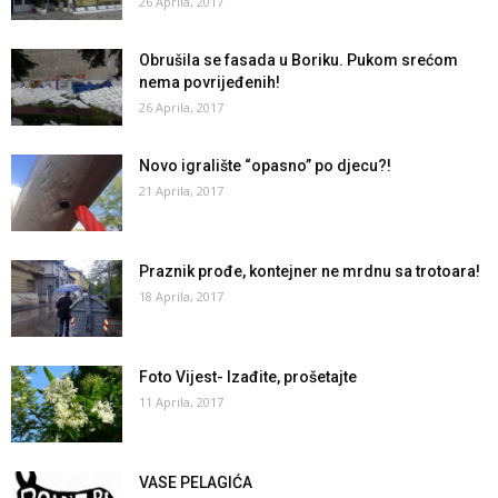
26 Aprila, 2017
Obrušila se fasada u Boriku. Pukom srećom
nema povrijeđenih!
26 Aprila, 2017
Novo igralište “opasno” po djecu?!
21 Aprila, 2017
Praznik prođe, kontejner ne mrdnu sa trotoara!
18 Aprila, 2017
Foto Vijest- Izađite, prošetajte
11 Aprila, 2017
VASE PELAGIĆA