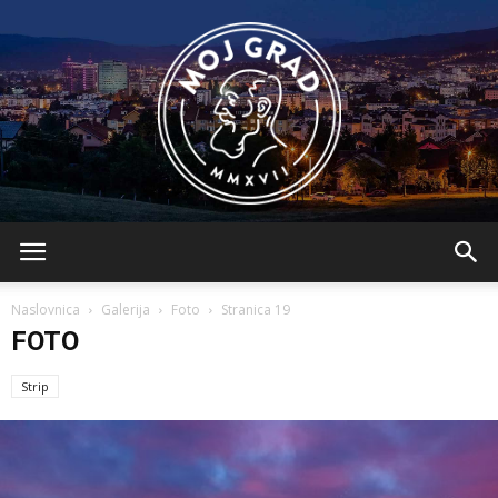
BLMojGrad
Naslovnica
Galerija
Foto
Stranica 19
FOTO
Strip