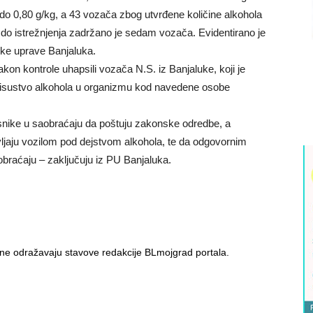
do 0,80 g/kg, a 43 vozača zbog utvrđene količine alkohola
 do istrežnjenja zadržano je sedam vozača. Evidentirano je
jske uprave Banjaluka.
akon kontrole uhapsili vozača N.S. iz Banjaluke, koji je
prisustvo alkohola u organizmu kod navedene osobe
snike u saobraćaju da poštuju zakonske odredbe, a
ljaju vozilom pod dejstvom alkohola, te da odgovornim
braćaju – zaključuju iz PU Banjaluka.
i ne odražavaju stavove redakcije BLmojgrad portala.