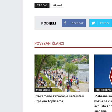
TAGOVI
vikend
PODIJELI
Facebook
Twitter
POVEZANI ČLANCI
Moje vijesti
Moj saobrać
Privremeno zatvaranje šetališta u
Zabrana sao
Srpskim Toplicama
vozila na vi
avgusta zbo
sjećanja