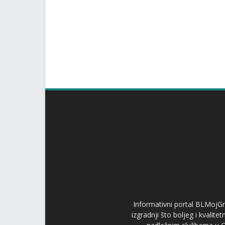
Informativni portal BLMojGr
izgradnji što boljeg i kvalit