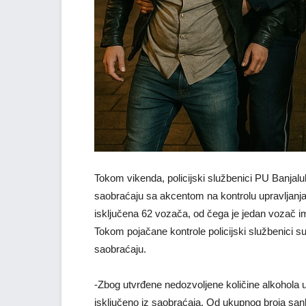
Tokom vikenda, policijski službenici PU Banjalu
saobraćaju sa akcentom na kontrolu upravljanja
isključena 62 vozača, od čega je jedan vozač i
Tokom pojačane kontrole policijski službenici su k
saobraćaju.
-Zbog utvrđene nedozvoljene količine alkohola u
isključeno iz saobraćaja. Od ukupnog broja sa