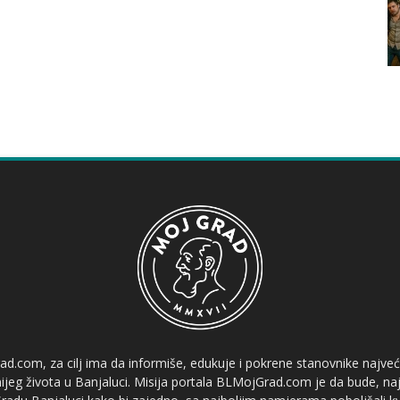
ad.com, za cilj ima da informiše, edukuje i pokrene stanovnike najve
etnijeg života u Banjaluci. Misija portala BLMojGrad.com je da bude, naj