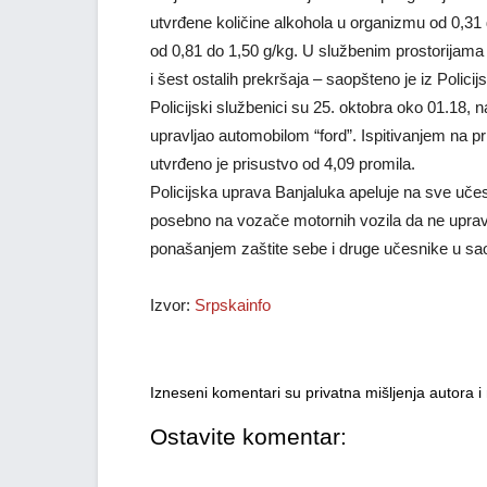
utvrđene količine alkohola u organizmu od 0,31 
od 0,81 do 1,50 g/kg. U službenim prostorijama
i šest ostalih prekršaja – saopšteno je iz Polici
Policijski službenici su 25. oktobra oko 01.18, n
upravljao automobilom “ford”. Ispitivanjem na 
utvrđeno je prisustvo od 4,09 promila.
Policijska uprava Banjaluka apeluje na sve uče
posebno na vozače motornih vozila da ne uprav
ponašanjem zaštite sebe i druge učesnike u sao
Izvor:
Srpskainfo
Izneseni komentari su privatna mišljenja autora 
Ostavite komentar: