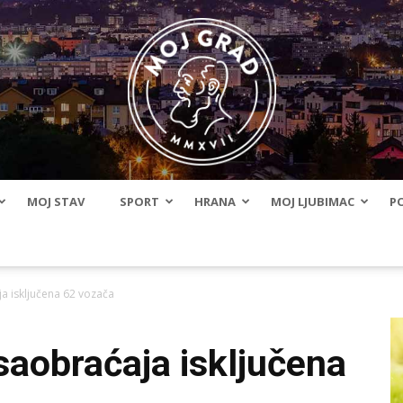
MOJ STAV
SPORT
HRANA
MOJ LJUBIMAC
PO
BLMojGrad
ja isključena 62 vozača
 saobraćaja isključena