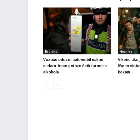
Hronika
Hronika
Vozaču oduzet automobil nakon
Vikend akci
sudara: Imao gotovo četiri promila
lišeno slob
alkohola
kokain