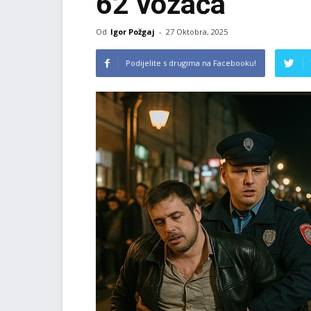
62 vozača
Od
Igor Požgaj
-
27 Oktobra, 2025
Podijelite s drugima na Facebooku!