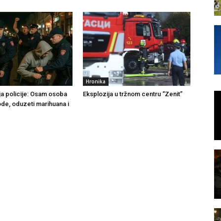
Hronika
ja policije: Osam osoba
Eksplozija u tržnom centru “Zenit”
ode, oduzeti marihuana i