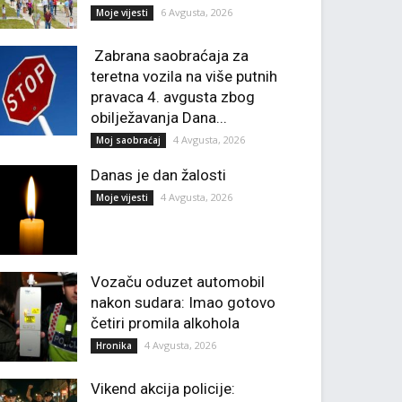
6 Avgusta, 2026
Moje vijesti
Zabrana saobraćaja za
teretna vozila na više putnih
pravaca 4. avgusta zbog
obilježavanja Dana...
4 Avgusta, 2026
Moj saobraćaj
Danas je dan žalosti
4 Avgusta, 2026
Moje vijesti
Vozaču oduzet automobil
nakon sudara: Imao gotovo
četiri promila alkohola
4 Avgusta, 2026
Hronika
Vikend akcija policije: