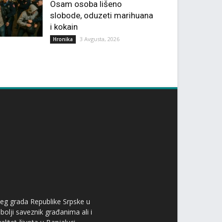
Osam osoba lišeno
slobode, oduzeti marihuana
i kokain
3 Avgusta, 2026
Hronika
ćeg grada Republike Srpske u
bolji saveznik građanima ali i