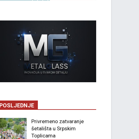
POSLJEDNJE
Privremeno zatvaranje
šetališta u Srpskim
Toplicama