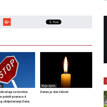
aj
Moje vijesti
braćaja za teretna
Danas je dan žalosti
še putnih pravaca 4.
g obilježavanja Dana