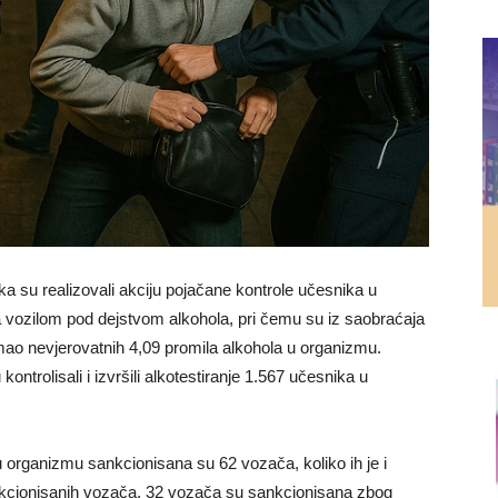
ka su realizovali akciju pojačane kontrole učesnika u
 vozilom pod dejstvom alkohola, pri čemu su iz saobraćaja
mao nevjerovatnih 4,09 promila alkohola u organizmu.
ontrolisali i izvršili alkotestiranje 1.567 učesnika u
 organizmu sankcionisana su 62 vozača, koliko ih je i
nkcionisanih vozača, 32 vozača su sankcionisana zbog