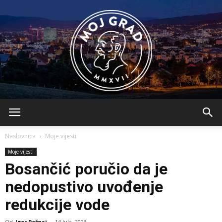
BLMojGrad
Naslovnica
Moje vijesti
Moje vijesti
Bosančić poručio da je
nedopustivo uvođenje
redukcije vode
Od
Igor Požgaj
-
14 Jula, 2023