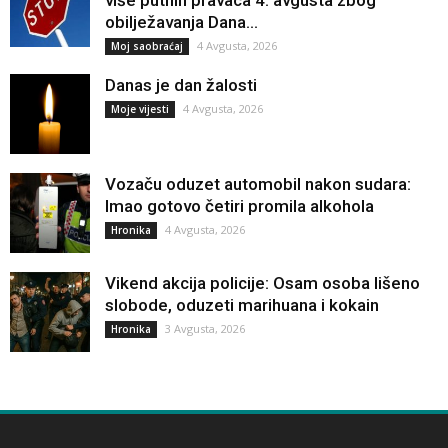
obilježavanja Dana...
4 Avgusta, 2026
Moj saobraćaj
Danas je dan žalosti
4 Avgusta, 2026
Moje vijesti
Vozaču oduzet automobil nakon sudara:
Imao gotovo četiri promila alkohola
4 Avgusta, 2026
Hronika
Vikend akcija policije: Osam osoba lišeno
slobode, oduzeti marihuana i kokain
3 Avgusta, 2026
Hronika