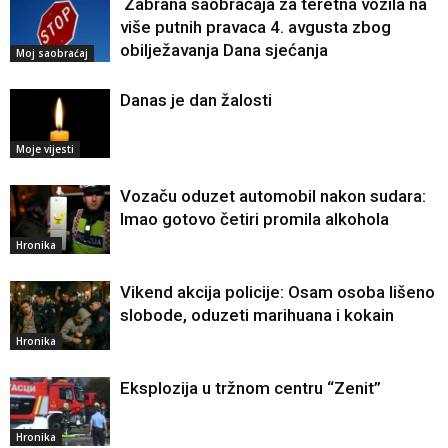
Zabrana saobraćaja za teretna vozila na
više putnih pravaca 4. avgusta zbog
obilježavanja Dana sjećanja
Moj saobraćaj
Danas je dan žalosti
Moje vijesti
Vozaču oduzet automobil nakon sudara:
Imao gotovo četiri promila alkohola
Hronika
Vikend akcija policije: Osam osoba lišeno
slobode, oduzeti marihuana i kokain
Hronika
Eksplozija u tržnom centru “Zenit”
Hronika