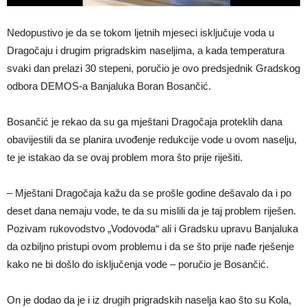
Nedopustivo je da se tokom ljetnih mjeseci isključuje voda u
Dragočaju i drugim prigradskim naseljima, a kada temperatura
svaki dan prelazi 30 stepeni, poručio je ovo predsjednik Gradskog
odbora DEMOS-a Banjaluka Boran Bosančić.
Bosančić je rekao da su ga mještani Dragočaja proteklih dana
obavijestili da se planira uvođenje redukcije vode u ovom naselju,
te je istakao da se ovaj problem mora što prije riješiti.
– Mještani Dragočaja kažu da se prošle godine dešavalo da i po
deset dana nemaju vode, te da su mislili da je taj problem riješen.
Pozivam rukovodstvo „Vodovoda“ ali i Gradsku upravu Banjaluka
da ozbiljno pristupi ovom problemu i da se što prije nađe rješenje
kako ne bi došlo do isključenja vode – poručio je Bosančić.
On je dodao da je i iz drugih prigradskih naselja kao što su Kola,