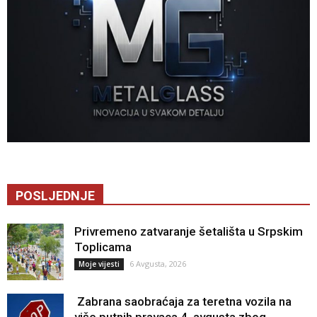
POSLJEDNJE
Privremeno zatvaranje šetališta u Srpskim
Toplicama
6 Avgusta, 2026
Moje vijesti
Zabrana saobraćaja za teretna vozila na
više putnih pravaca 4. avgusta zbog