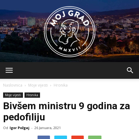
BLMojGrad
Naslovnica
Moje vijesti
Hronika
Moje vijesti
Hronika
Bivšem ministru 9 godina za
pedofiliju
Od
Igor Požgaj
-
26 Januara, 2021