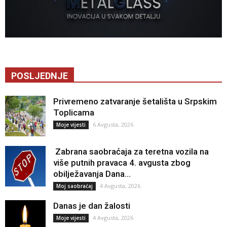
POSLJEDNJE
Privremeno zatvaranje šetališta u Srpskim
Toplicama
6 Avgusta, 2026
Moje vijesti
Zabrana saobraćaja za teretna vozila na
više putnih pravaca 4. avgusta zbog
obilježavanja Dana...
4 Avgusta, 2026
Moj saobraćaj
Danas je dan žalosti
4 Avgusta, 2026
Moje vijesti