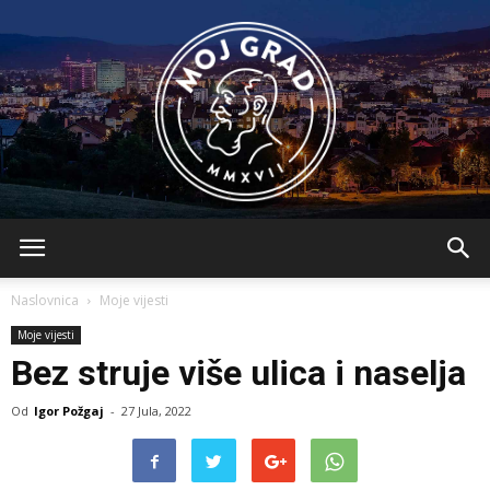
BLMojGrad
Naslovnica
Moje vijesti
Moje vijesti
Bez struje više ulica i naselja
Od
Igor Požgaj
-
27 Jula, 2022