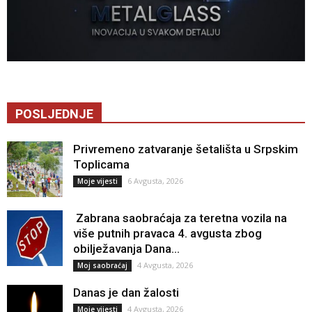
POSLJEDNJE
Privremeno zatvaranje šetališta u Srpskim
Toplicama
6 Avgusta, 2026
Moje vijesti
Zabrana saobraćaja za teretna vozila na
više putnih pravaca 4. avgusta zbog
obilježavanja Dana...
4 Avgusta, 2026
Moj saobraćaj
Danas je dan žalosti
4 Avgusta, 2026
Moje vijesti