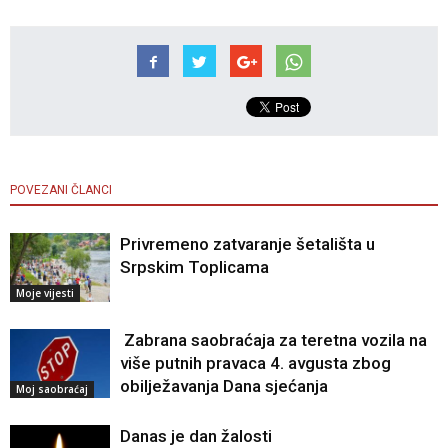
POVEZANI ČLANCI
Privremeno zatvaranje šetališta u
Srpskim Toplicama
Moje vijesti
Zabrana saobraćaja za teretna vozila na
više putnih pravaca 4. avgusta zbog
obilježavanja Dana sjećanja
Moj saobraćaj
Danas je dan žalosti