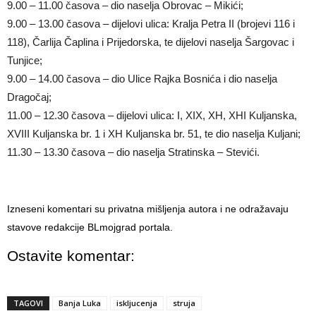
9.00 – 11.00 časova – dio naselja Obrovac – Mikići;
9.00 – 13.00 časova – dijelovi ulica: Kralja Petra II (brojevi 116 i
118), Čarlija Čaplina i Prijedorska, te dijelovi naselja Šargovac i
Tunjice;
9.00 – 14.00 časova – dio Ulice Rajka Bosnića i dio naselja
Dragočaj;
11.00 – 12.30 časova – dijelovi ulica: I, XIX, XH, XHI Kuljanska,
XVIII Kuljanska br. 1 i XH Kuljanska br. 51, te dio naselja Kuljani;
11.30 – 13.30 časova – dio naselja Stratinska – Stevići.
Izneseni komentari su privatna mišljenja autora i ne odražavaju
stavove redakcije BLmojgrad portala.
Ostavite komentar:
TAGOVI
Banja Luka
iskljucenja
struja