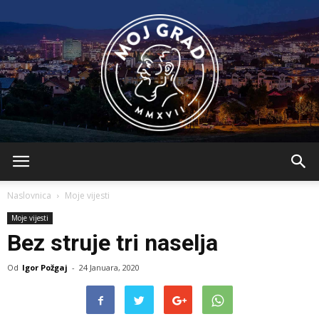
BLMojGrad
Naslovnica
Moje vijesti
Moje vijesti
Bez struje tri naselja
Od
Igor Požgaj
-
24 Januara, 2020