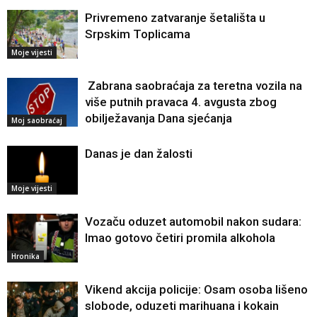
Privremeno zatvaranje šetališta u
Srpskim Toplicama
Moje vijesti
Zabrana saobraćaja za teretna vozila na
više putnih pravaca 4. avgusta zbog
obilježavanja Dana sjećanja
Moj saobraćaj
Danas je dan žalosti
Moje vijesti
Vozaču oduzet automobil nakon sudara:
Imao gotovo četiri promila alkohola
Hronika
Vikend akcija policije: Osam osoba lišeno
slobode, oduzeti marihuana i kokain