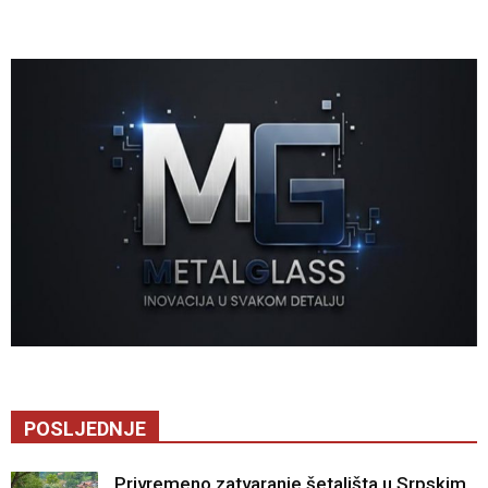
POSLJEDNJE
Privremeno zatvaranje šetališta u Srpskim