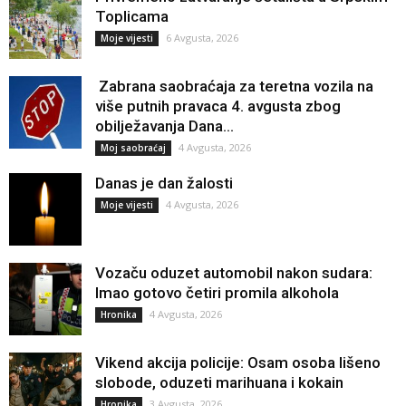
Toplicama
6 Avgusta, 2026
Moje vijesti
Zabrana saobraćaja za teretna vozila na
više putnih pravaca 4. avgusta zbog
obilježavanja Dana...
4 Avgusta, 2026
Moj saobraćaj
Danas je dan žalosti
4 Avgusta, 2026
Moje vijesti
Vozaču oduzet automobil nakon sudara:
Imao gotovo četiri promila alkohola
4 Avgusta, 2026
Hronika
Vikend akcija policije: Osam osoba lišeno
slobode, oduzeti marihuana i kokain
3 Avgusta, 2026
Hronika