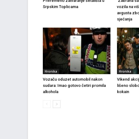
Privremeno zatvaranje šetališta u
Zabrana sao
Srpskim Toplicama
vozila na vi
avgusta zbo
sjećanja
Hronika
Hronika
Vozaču oduzet automobil nakon
Vikend akci
sudara: Imao gotovo četiri promila
lišeno slob
alkohola
kokain