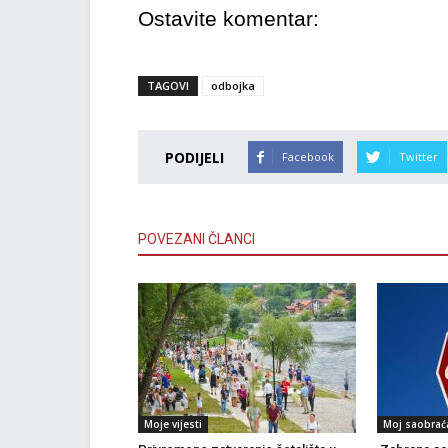
Ostavite komentar:
TAGOVI
odbojka
PODIJELI
Facebook
Twitter
POVEZANI ČLANCI
Moje vijesti
Moj saobrać