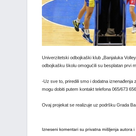
Univerzitetski odbojkaški klub „Banjaluka Volle
odbojkašku školu omogućili su besplatan prvi 
-Uz sve to, priredili smo i dodatna iznenađenja 
mogu dobiti putem kontakt telefona 065/673 656
Ovaj projekat se realizuje uz podršku Grada Ba
Izneseni komentari su privatna mišljenja autora 