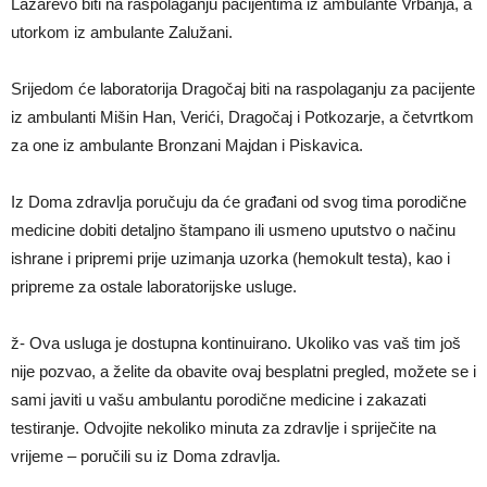
Lazarevo biti na raspolaganju pacijentima iz ambulante Vrbanja, a
utorkom iz ambulante Zalužani.
Srijedom će laboratorija Dragočaj biti na raspolaganju za pacijente
iz ambulanti Mišin Han, Verići, Dragočaj i Potkozarje, a četvrtkom
za one iz ambulante Bronzani Majdan i Piskavica.
Iz Doma zdravlja poručuju da će građani od svog tima porodične
medicine dobiti detaljno štampano ili usmeno uputstvo o načinu
ishrane i pripremi prije uzimanja uzorka (hemokult testa), kao i
pripreme za ostale laboratorijske usluge.
ž- Ova usluga je dostupna kontinuirano. Ukoliko vas vaš tim još
nije pozvao, a želite da obavite ovaj besplatni pregled, možete se i
sami javiti u vašu ambulantu porodične medicine i zakazati
testiranje. Odvojite nekoliko minuta za zdravlje i spriječite na
vrijeme – poručili su iz Doma zdravlja.