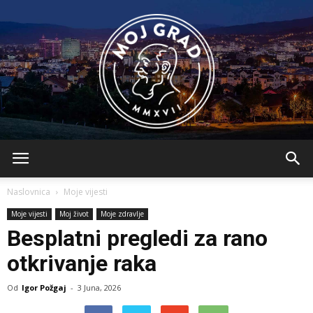
BLMojGrad
Naslovnica
Moje vijesti
Moje vijesti
Moj život
Moje zdravlje
Besplatni pregledi za rano
otkrivanje raka
Od
Igor Požgaj
-
3 Juna, 2026