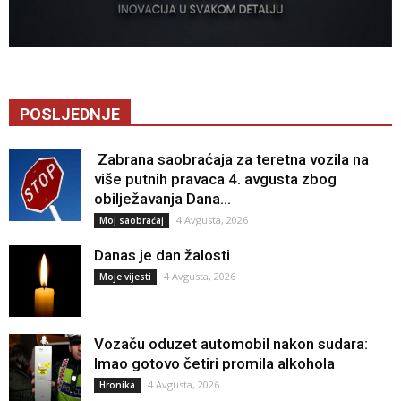
POSLJEDNJE
Zabrana saobraćaja za teretna vozila na
više putnih pravaca 4. avgusta zbog
obilježavanja Dana...
4 Avgusta, 2026
Moj saobraćaj
Danas je dan žalosti
4 Avgusta, 2026
Moje vijesti
Vozaču oduzet automobil nakon sudara:
Imao gotovo četiri promila alkohola
4 Avgusta, 2026
Hronika