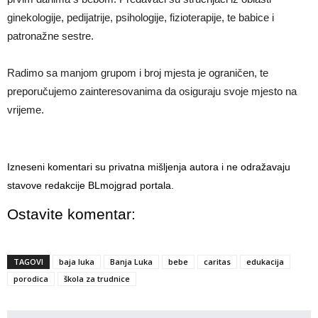
ginekologije, pedijatrije, psihologije, fizioterapije, te babice i
patronažne sestre.
Radimo sa manjom grupom i broj mjesta je ograničen, te
preporučujemo zainteresovanima da osiguraju svoje mjesto na
vrijeme.
Izneseni komentari su privatna mišljenja autora i ne odražavaju
stavove redakcije BLmojgrad portala.
Ostavite komentar:
TAGOVI
baja luka
Banja Luka
bebe
caritas
edukacija
porodica
škola za trudnice