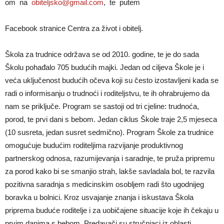
om na
obiteljsko@gmail.com
, te putem
Facebook stranice Centra za život i obitelj.
Škola za trudnice održava se od 2010. godine, te je do sada
Školu pohađalo 705 budućih majki. Jedan od ciljeva Škole je i
veća uključenost budućih očeva koji su često izostavljeni kada se
radi o informisanju o trudnoći i roditeljstvu, te ih ohrabrujemo da
nam se priključe. Program se sastoji od tri cjeline: trudnoća,
porod, te prvi dani s bebom. Jedan ciklus Škole traje 2,5 mjeseca
(10 susreta, jedan susret sedmično). Program Škole za trudnice
omogućuje budućim roditeljima razvijanje produktivnog
partnerskog odnosa, razumijevanja i saradnje, te pruža pripremu
za porod kako bi se smanjio strah, lakše savladala bol, te razvila
pozitivna saradnja s medicinskim osobljem radi što ugodnijeg
boravka u bolnici. Kroz usvajanje znanja i iskustava Škola
priprema buduće roditelje i za uobičajene situacije koje ih čekaju u
prvim danima s bebom. Predavači su stručnjaci iz oblasti