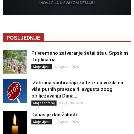
POSLJEDNJE
Privremeno zatvaranje šetališta u Srpskim
Toplicama
6 Avgusta, 2026
Moje vijesti
Zabrana saobraćaja za teretna vozila na
više putnih pravaca 4. avgusta zbog
obilježavanja Dana...
4 Avgusta, 2026
Moj saobraćaj
Danas je dan žalosti
4 Avgusta, 2026
Moje vijesti