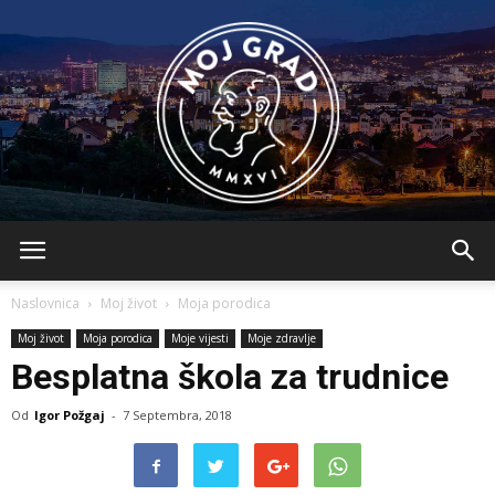
BLMojGrad
Naslovnica
Moj život
Moja porodica
Moj život
Moja porodica
Moje vijesti
Moje zdravlje
Besplatna škola za trudnice
Od
Igor Požgaj
-
7 Septembra, 2018