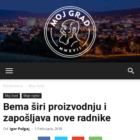
BLMojGrad
Naslovnica
Moj život
Moj život
Moje vijesti
Bema širi proizvodnju i
zapošljava nove radnike
Od
Igor Požgaj
-
1 Februara, 2018