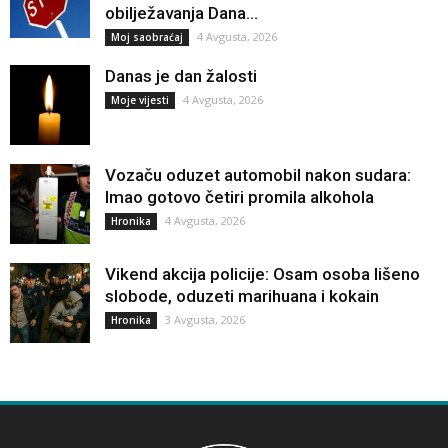
obilježavanja Dana...
4 Avgusta, 2026
Moj saobraćaj
Danas je dan žalosti
4 Avgusta, 2026
Moje vijesti
Vozaču oduzet automobil nakon sudara:
Imao gotovo četiri promila alkohola
4 Avgusta, 2026
Hronika
Vikend akcija policije: Osam osoba lišeno
slobode, oduzeti marihuana i kokain
3 Avgusta, 2026
Hronika