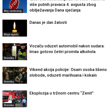
više putnih pravaca 4. avgusta zbog
obilježavanja Dana sjećanja
Moj saobraćaj
Danas je dan žalosti
Moje vijesti
Vozaču oduzet automobil nakon sudara:
Imao gotovo četiri promila alkohola
Hronika
Vikend akcija policije: Osam osoba lišeno
slobode, oduzeti marihuana i kokain
Hronika
Eksplozija u tržnom centru “Zenit”
Hronika