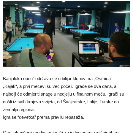
Banjaluka open“ održava se u bilijar klubovima „Osmica“ i
„Kajak“, a prvi mečevi su već počeli. Igraće se dva dana, a
najbolji će odmjeriti snage u nedjelju u finalnom meču. Igrači su
došli iz svih krajeva svijeta, od Švajcarske, Italije, Turske do
zemalja regiona.
Igra se “devetka” prema pravilu repasaža.
Ovo takmičenje godinama važi za jedno od najznačajnijih na