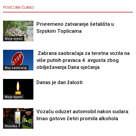
POVEZANI ČLANCI
Privremeno zatvaranje šetališta u
Srpskim Toplicama
Moje vijesti
Zabrana saobraćaja za teretna vozila na
više putnih pravaca 4. avgusta zbog
obilježavanja Dana sjećanja
Moj saobraćaj
Danas je dan žalosti
Moje vijesti
Vozaču oduzet automobil nakon sudara:
Imao gotovo četiri promila alkohola
Hronika