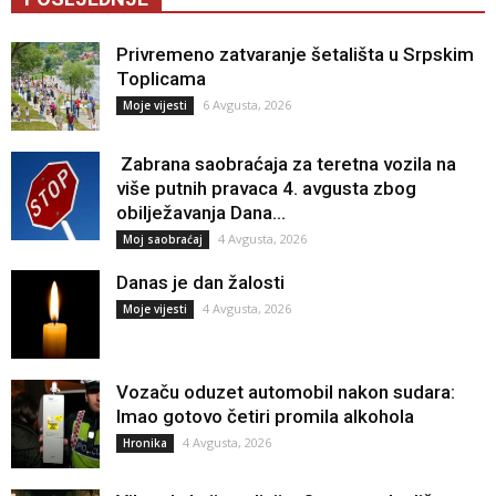
Privremeno zatvaranje šetališta u Srpskim
Toplicama
6 Avgusta, 2026
Moje vijesti
Zabrana saobraćaja za teretna vozila na
više putnih pravaca 4. avgusta zbog
obilježavanja Dana...
4 Avgusta, 2026
Moj saobraćaj
Danas je dan žalosti
4 Avgusta, 2026
Moje vijesti
Vozaču oduzet automobil nakon sudara:
Imao gotovo četiri promila alkohola
4 Avgusta, 2026
Hronika