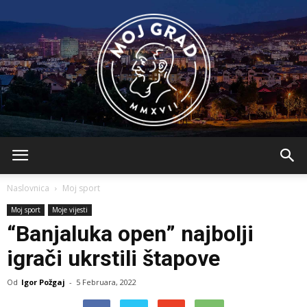
BLMojGrad
Naslovnica
Moj sport
Moj sport
Moje vijesti
“Banjaluka open” najbolji
igrači ukrstili štapove
Od
Igor Požgaj
-
5 Februara, 2022