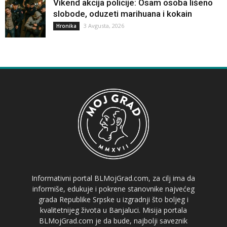
Vikend akcija policije: Osam osoba lišeno
slobode, oduzeti marihuana i kokain
3 Avgusta, 2026
Hronika
Informativni portal BLMojGrad.com, za cilj ima da
informiše, edukuje i pokrene stanovnike najvećeg
grada Republike Srpske u izgradnji što boljeg i
kvalitetnijeg života u Banjaluci. Misija portala
BLMojGrad.com je da bude, najbolji saveznik