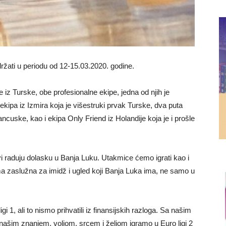
ržati u periodu od 12-15.03.2020. godine.
z Turske, obe profesionalne ekipe, jedna od njih je
ipa iz Izmira koja je višestruki prvak Turske, dva puta
ncuske, kao i ekipa Only Friend iz Holandije koja je i prošle
 raduju dolasku u Banja Luku. Utakmice ćemo igrati kao i
ma zaslužna za imidž i ugled koji Banja Luka ima, ne samo u
i 1, ali to nismo prihvatili iz finansijskih razloga. Sa našim
a našim znanjem, voljom, srcem i željom igramo u Euro ligi 2