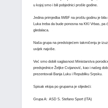
u kojoj smo i bili pobjednici prošle godine.
Jedina primjedba IWBF na prošlu godinu je bila 
Luka treba da bude ponosna na KKI Vrbas, pa ć
gledalaca.
Naša grupa na predstojećem takmičenju je izuze
uvijek najviše.
Već smo dobili saglasnost Ministarstva porodic
predsjednice Željke Cvijanović, kao i našeg do
prezentovali Banja Luku i Republiku Srpsku.
Spisak ekipa po grupama je slijedeći:
Grupa A: ASD S. Stefano Sport (ITA)