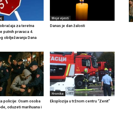
aj
Moje vijesti
braćaja za teretna
Danas je dan žalosti
še putnih pravaca 4.
g obilježavanja Dana
Hronika
ja policije: Osam osoba
Eksplozija u tržnom centru “Zenit”
ode, oduzeti marihuana i