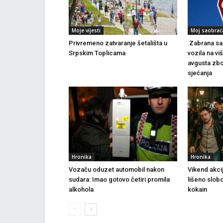
Moje vijesti
Moj saobrać
Privremeno zatvaranje šetališta u
Zabrana sao
Srpskim Toplicama
vozila na vi
avgusta zbo
sjećanja
Hronika
Hronika
Vozaču oduzet automobil nakon
Vikend akci
sudara: Imao gotovo četiri promila
lišeno slob
alkohola
kokain