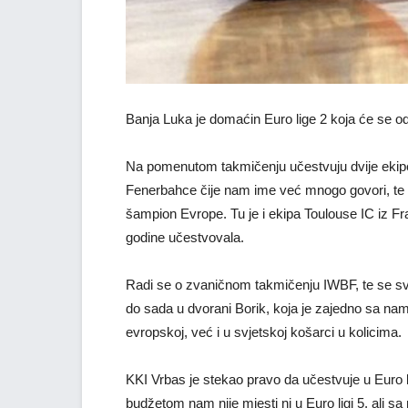
Banja Luka je domaćin Euro lige 2 koja će se od
Na pomenutom takmičenju učestvuju dvije ekipe i
Fenerbahce čije nam ime već mnogo govori, te ek
šampion Evrope. Tu je i ekipa Toulouse IC iz Fra
godine učestvovala.
Radi se o zvaničnom takmičenju IWBF, te se svi
do sada u dvorani Borik, koja je zajedno sa na
evropskoj, već i u svjetskoj košarci u kolicima.
KKI Vrbas je stekao pravo da učestvuje u Euro lig
budžetom nam nije mjesti ni u Euro ligi 5, ali s