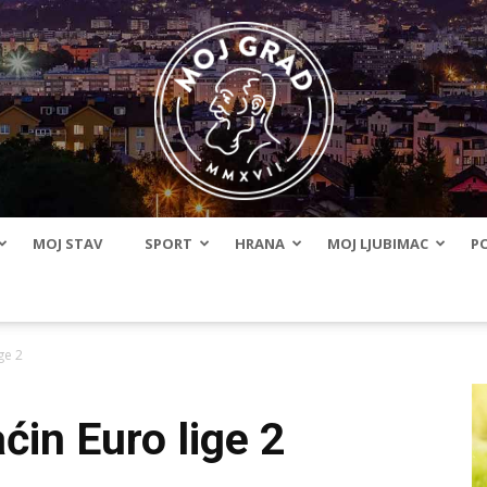
MOJ STAV
SPORT
HRANA
MOJ LJUBIMAC
PO
BLMojGrad
ge 2
in Euro lige 2