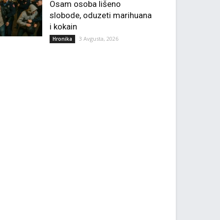
Osam osoba lišeno
slobode, oduzeti marihuana
i kokain
3 Avgusta, 2026
Hronika