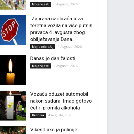
6 Avgusta, 2026
Moje vijesti
Zabrana saobraćaja za
teretna vozila na više putnih
pravaca 4. avgusta zbog
obilježavanja Dana...
4 Avgusta, 2026
Moj saobraćaj
Danas je dan žalosti
4 Avgusta, 2026
Moje vijesti
Vozaču oduzet automobil
nakon sudara: Imao gotovo
četiri promila alkohola
4 Avgusta, 2026
Hronika
Vikend akcija policije: