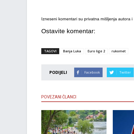
Izneseni komentari su privatna mišljenja autora 
Ostavite komentar:
TAGOVI
Banja Luka
Euro lige 2
rukomet
PODIJELI
Facebook
Twitter
POVEZANI ČLANCI