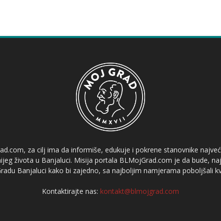
ad.com, za cilj ima da informiše, edukuje i pokrene stanovnike najve
etnijeg života u Banjaluci. Misija portala BLMojGrad.com je da bude, naj
adu Banjaluci kako bi zajedno, sa najboljim namjerama poboljšali kval
Kontaktirajte nas:
kontakt@blmojgrad.com