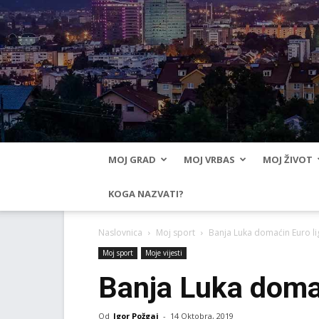
MOJ GRAD
MOJ VRBAS
MOJ ŽIVOT
KOGA NAZVATI?
Naslovnica
Moj sport
Banja Luka domaćin Euro li
Moj sport
Moje vijesti
Banja Luka domać
Od
Igor Požgaj
-
14 Oktobra, 2019