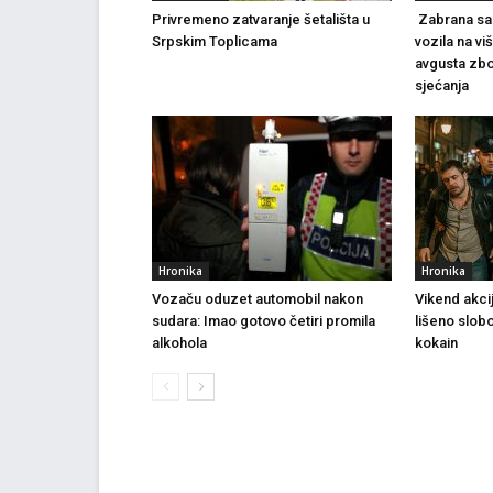
Privremeno zatvaranje šetališta u
Zabrana sao
Srpskim Toplicama
vozila na vi
avgusta zbo
sjećanja
Hronika
Hronika
Vozaču oduzet automobil nakon
Vikend akci
sudara: Imao gotovo četiri promila
lišeno slob
alkohola
kokain