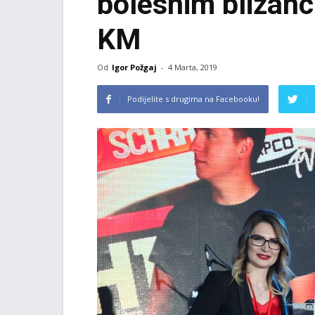
bolesnim blizanci
KM
Od
Igor Požgaj
-
4 Marta, 2019
Podijelite s drugima na Facebooku!