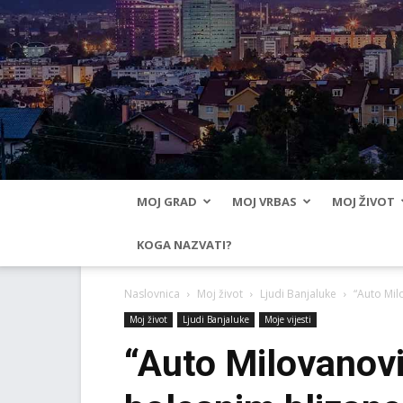
MOJ GRAD
MOJ VRBAS
MOJ ŽIVOT
KOGA NAZVATI?
Naslovnica
Moj život
Ljudi Banjaluke
“Auto Mil
Moj život
Ljudi Banjaluke
Moje vijesti
“Auto Milovanović