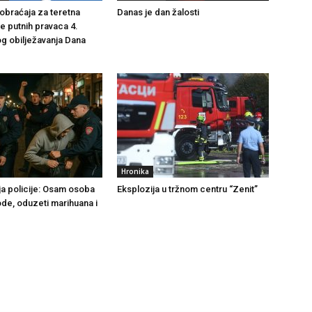
braćaja za teretna
Danas je dan žalosti
še putnih pravaca 4.
g obilježavanja Dana
Hronika
ja policije: Osam osoba
Eksplozija u tržnom centru “Zenit”
ode, oduzeti marihuana i