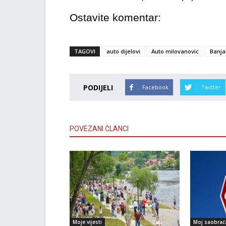
Ostavite komentar:
TAGOVI
auto dijelovi
Auto milovanovic
Banja
PODIJELI
Facebook
Twitter
POVEZANI ČLANCI
Moje vijesti
Moj saobrać