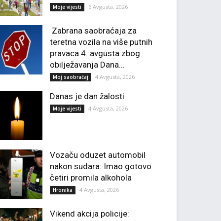
6 Avgusta, 2026
Moje vijesti
Zabrana saobraćaja za
teretna vozila na više putnih
pravaca 4. avgusta zbog
obilježavanja Dana...
4 Avgusta, 2026
Moj saobraćaj
Danas je dan žalosti
4 Avgusta, 2026
Moje vijesti
Vozaču oduzet automobil
nakon sudara: Imao gotovo
četiri promila alkohola
4 Avgusta, 2026
Hronika
Vikend akcija policije: