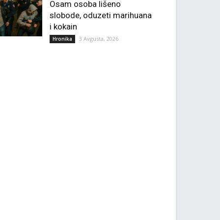
Osam osoba lišeno
slobode, oduzeti marihuana
i kokain
3 Avgusta, 2026
Hronika