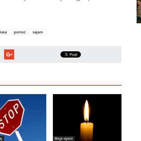
luka
pomoć
sajam
aj
Moje vijesti