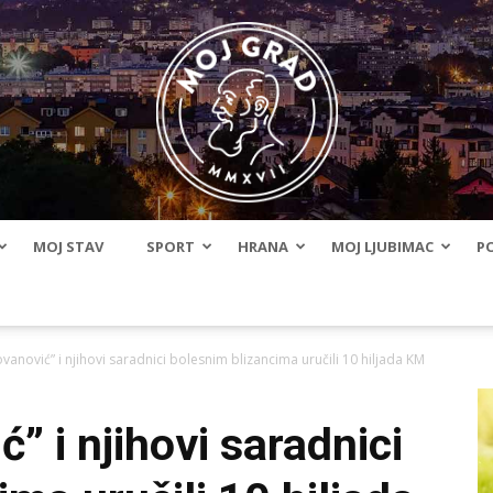
MOJ STAV
SPORT
HRANA
MOJ LJUBIMAC
PO
BLMojGrad
ovanović” i njihovi saradnici bolesnim blizancima uručili 10 hiljada KM
” i njihovi saradnici