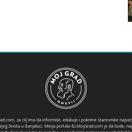
ad.com, za cilj ima da informiše, edukuje i pokrene stanovnike najve
etnijeg života u Banjaluci. Misija portala BLMojGrad.com je da bude, naj