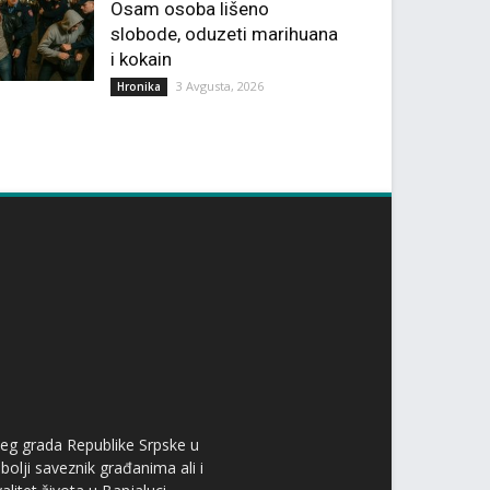
Osam osoba lišeno
slobode, oduzeti marihuana
i kokain
3 Avgusta, 2026
Hronika
ćeg grada Republike Srpske u
bolji saveznik građanima ali i