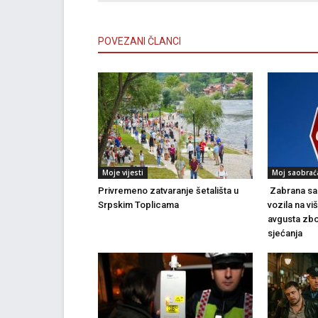
POVEZANI ČLANCI
Moje vijesti
Moj saobrać
Privremeno zatvaranje šetališta u
Zabrana sao
Srpskim Toplicama
vozila na vi
avgusta zbo
sjećanja