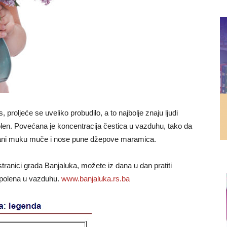
, proljeće se uveliko probudilo, a to najbolje znaju ljudi
olen. Povećana je koncentracija čestica u vazduhu, tako da
đani muku muče i nose pune džepove maramica.
tranici grada Banjaluka, možete iz dana u dan pratiti
 polena u vazduhu.
www.banjaluka.rs.ba