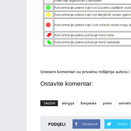
Izneseni komentari su privatna mišljenja autora 
Ostavite komentar:
TAGOVI
alergija
Banjaluka
polen
semafo
PODIJELI
Facebook
Twitter