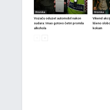
Hronika
Hronika
Vozaču oduzet automobil nakon
Vikend akci
sudara: Imao gotovo četiri promila
lišeno slob
alkohola
kokain