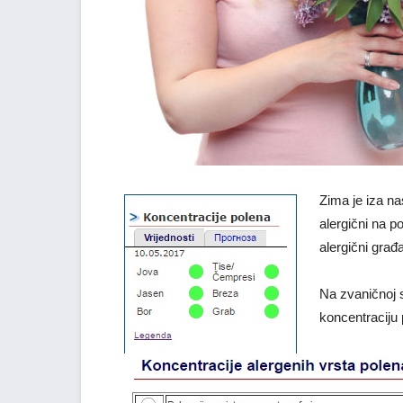
Zima je iza nas
alergični na p
alergični gra
Na zvaničnoj s
koncentraciju