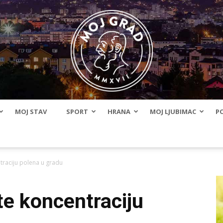
MOJ STAV
SPORT
HRANA
MOJ LJUBIMAC
PO
BLMojGrad
ntraciju polena u gradu
ite koncentraciju