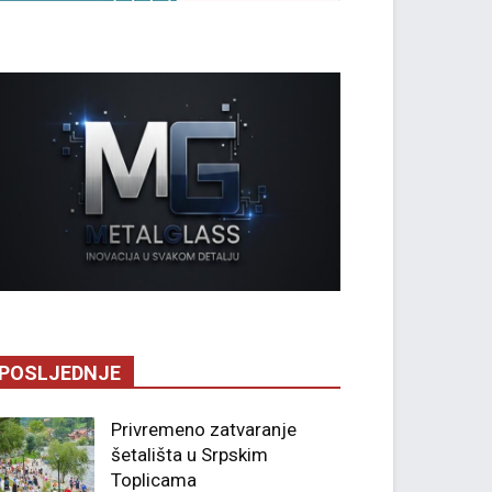
POSLJEDNJE
Privremeno zatvaranje
šetališta u Srpskim
Toplicama