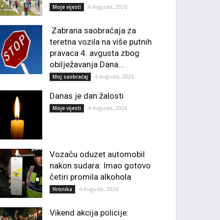
6 Avgusta, 2026
Moje vijesti
Zabrana saobraćaja za
teretna vozila na više putnih
pravaca 4. avgusta zbog
obilježavanja Dana...
4 Avgusta, 2026
Moj saobraćaj
Danas je dan žalosti
4 Avgusta, 2026
Moje vijesti
Vozaču oduzet automobil
nakon sudara: Imao gotovo
četiri promila alkohola
4 Avgusta, 2026
Hronika
Vikend akcija policije: