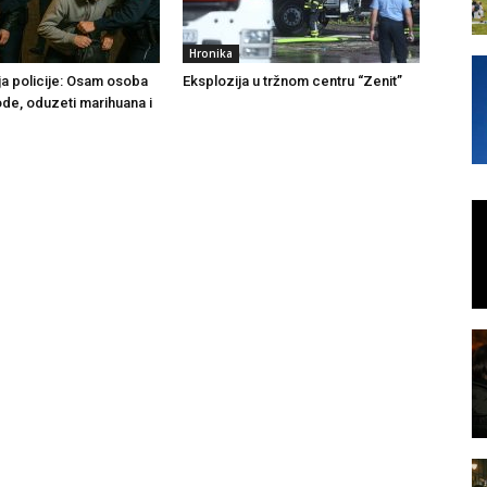
Hronika
ja policije: Osam osoba
Eksplozija u tržnom centru “Zenit”
ode, oduzeti marihuana i