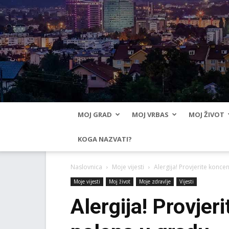
MOJ GRAD
MOJ VRBAS
MOJ ŽIVOT
KOGA NAZVATI?
Naslovnica
Moje vijesti
Alergija! Provjerite konce
Moje vijesti
Moj život
Moje zdravlje
Vijesti
Alergija! Provjer