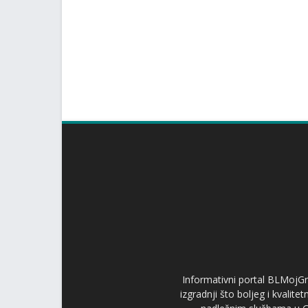
Informativni portal BLMojGr
izgradnji što boljeg i kvalit