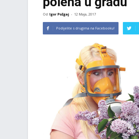
polena u gradu
Od
Igor Požgaj
-
12 Maja, 2017
Podijelite s drugima na Facebooku!