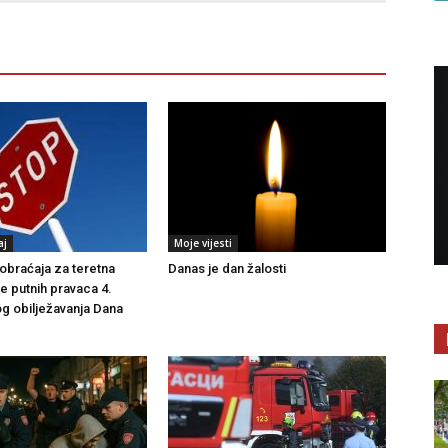
aj
Moje vijesti
braćaja za teretna
Danas je dan žalosti
še putnih pravaca 4.
g obilježavanja Dana