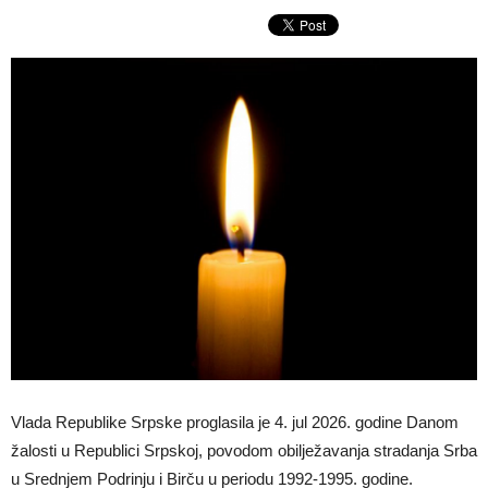
Vlada Republike Srpske proglasila je 4. jul 2026. godine Danom
žalosti u Republici Srpskoj, povodom obilježavanja stradanja Srba
u Srednjem Podrinju i Birču u periodu 1992-1995. godine.