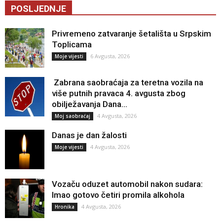
POSLJEDNJE
Privremeno zatvaranje šetališta u Srpskim
Toplicama
6 Avgusta, 2026
Moje vijesti
Zabrana saobraćaja za teretna vozila na
više putnih pravaca 4. avgusta zbog
obilježavanja Dana...
4 Avgusta, 2026
Moj saobraćaj
Danas je dan žalosti
4 Avgusta, 2026
Moje vijesti
Vozaču oduzet automobil nakon sudara:
Imao gotovo četiri promila alkohola
4 Avgusta, 2026
Hronika