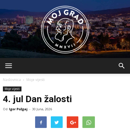
BLMojGrad
Naslovnica
Moje vijesti
Moje vijesti
4. jul Dan žalosti
Od
Igor Požgaj
-
30 Juna, 2026