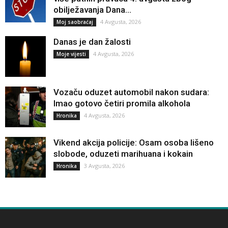
obilježavanja Dana...
4 Avgusta, 2026
Moj saobraćaj
Danas je dan žalosti
4 Avgusta, 2026
Moje vijesti
Vozaču oduzet automobil nakon sudara:
Imao gotovo četiri promila alkohola
4 Avgusta, 2026
Hronika
Vikend akcija policije: Osam osoba lišeno
slobode, oduzeti marihuana i kokain
3 Avgusta, 2026
Hronika