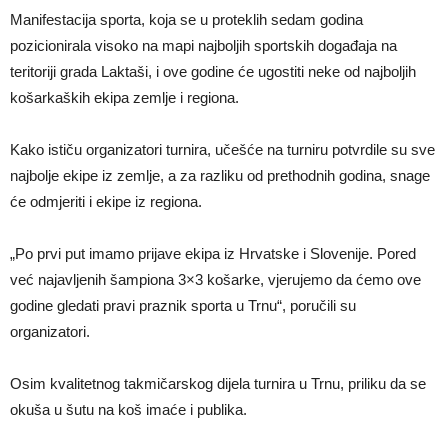
Manifestacija sporta, koja se u proteklih sedam godina
pozicionirala visoko na mapi najboljih sportskih događaja na
teritoriji grada Laktaši, i ove godine će ugostiti neke od najboljih
košarkaških ekipa zemlje i regiona.
Kako ističu organizatori turnira, učešće na turniru potvrdile su sve
najbolje ekipe iz zemlje, a za razliku od prethodnih godina, snage
će odmjeriti i ekipe iz regiona.
„Po prvi put imamo prijave ekipa iz Hrvatske i Slovenije. Pored
već najavljenih šampiona 3×3 košarke, vjerujemo da ćemo ove
godine gledati pravi praznik sporta u Trnu“, poručili su
organizatori.
Osim kvalitetnog takmičarskog dijela turnira u Trnu, priliku da se
okuša u šutu na koš imaće i publika.