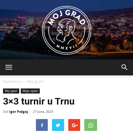
BLMojGrad
Naslovnica
Moj sport
Moj sport
Moje vijesti
3×3 turnir u Trnu
Od
Igor Požgaj
-
27 Juna, 2025