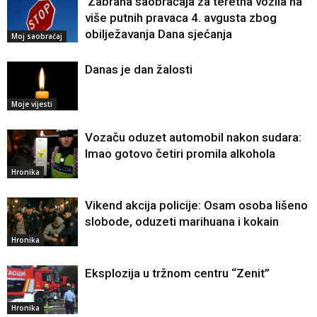
Zabrana saobraćaja za teretna vozila na
više putnih pravaca 4. avgusta zbog
obilježavanja Dana sjećanja
Moj saobraćaj
Danas je dan žalosti
Moje vijesti
Vozaču oduzet automobil nakon sudara:
Imao gotovo četiri promila alkohola
Hronika
Vikend akcija policije: Osam osoba lišeno
slobode, oduzeti marihuana i kokain
Hronika
Eksplozija u tržnom centru “Zenit”
Hronika