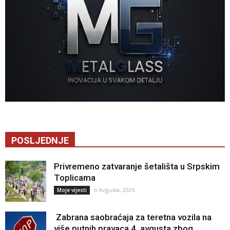
POSLJEDNJE
Privremeno zatvaranje šetališta u Srpskim
Toplicama
6 Avgusta, 2026
Moje vijesti
Zabrana saobraćaja za teretna vozila na
više putnih pravaca 4. avgusta zbog