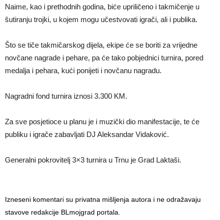
Naime, kao i prethodnih godina, biće upriličeno i takmičenje u
šutiranju trojki, u kojem mogu učestvovati igrači, ali i publika.
Što se tiče takmičarskog dijela, ekipe će se boriti za vrijedne
novčane nagrade i pehare, pa će tako pobjednici turnira, pored
medalja i pehara, kući ponijeti i novčanu nagradu.
Nagradni fond turnira iznosi 3.300 KM.
Za sve posjetioce u planu je i muzički dio manifestacije, te će
publiku i igrače zabavljati DJ Aleksandar Vidaković.
Generalni pokrovitelj 3×3 turnira u Trnu je Grad Laktaši.
Izneseni komentari su privatna mišljenja autora i ne odražavaju
stavove redakcije BLmojgrad portala.