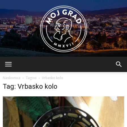
BLMojGrad
Naslovnica
Tagovi
Vrbasko kolo
Tag: Vrbasko kolo