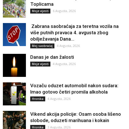
Toplicama
6 Avgusta, 2026
Moje vijesti
Zabrana saobraćaja za teretna vozila na
više putnih pravaca 4. avgusta zbog
obilježavanja Dana...
4 Avgusta, 2026
Moj saobraćaj
Danas je dan žalosti
4 Avgusta, 2026
Moje vijesti
Vozaču oduzet automobil nakon sudara:
Imao gotovo četiri promila alkohola
4 Avgusta, 2026
Hronika
Vikend akcija policije: Osam osoba lišeno
slobode, oduzeti marihuana i kokain
3 Avgusta, 2026
Hronika