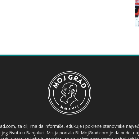
ad.com, za cilj ima da informiše, edukuje i pokrene stanovnike najve
etnijeg života u Banjaluci. Misija portala BLMojGrad.com je da bude, naj