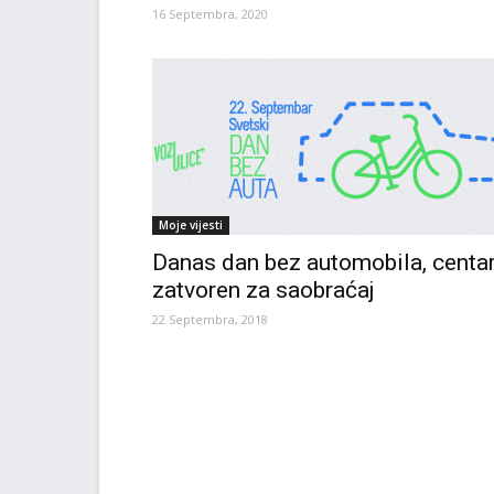
16 Septembra, 2020
Moje vijesti
Danas dan bez automobila, centa
zatvoren za saobraćaj
22 Septembra, 2018