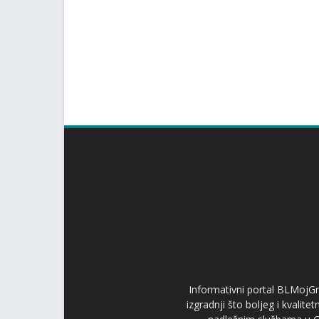
Informativni portal BLMojGr
izgradnji što boljeg i kvalit