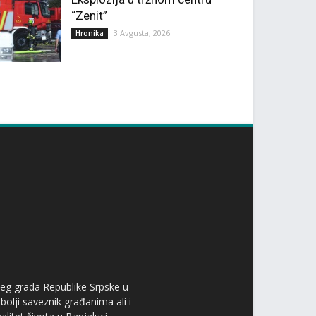
“Zenit”
3 Avgusta, 2026
Hronika
ćeg grada Republike Srpske u
bolji saveznik građanima ali i