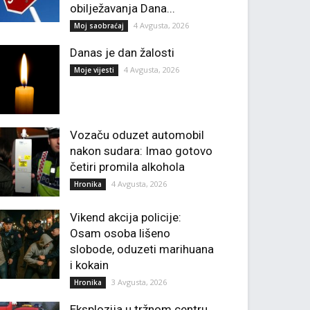
obilježavanja Dana...
4 Avgusta, 2026
Moj saobraćaj
Danas je dan žalosti
4 Avgusta, 2026
Moje vijesti
Vozaču oduzet automobil
nakon sudara: Imao gotovo
četiri promila alkohola
4 Avgusta, 2026
Hronika
Vikend akcija policije:
Osam osoba lišeno
slobode, oduzeti marihuana
i kokain
3 Avgusta, 2026
Hronika
Eksplozija u tržnom centru