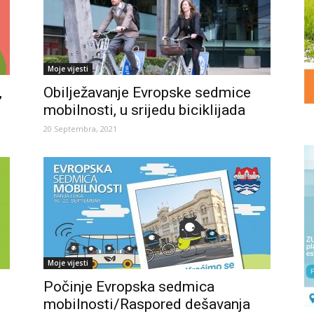
Moje vijesti
,
Obilježavanje Evropske sedmice
mobilnosti, u srijedu biciklijada
20 Septembra, 2021
Moje vijesti
Počinje Evropska sedmica
mobilnosti/Raspored dešavanja