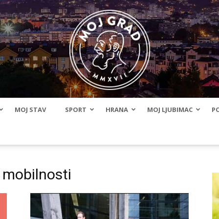
MOJ STAV
SPORT
HRANA
MOJ LJUBIMAC
PO
BLMojGrad
 mobilnosti