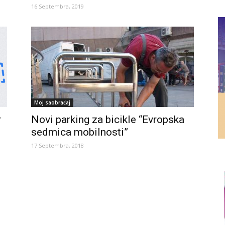
16 Septembra, 2019
Moj saobraćaj
r
Novi parking za bicikle “Evropska
sedmica mobilnosti”
17 Septembra, 2018