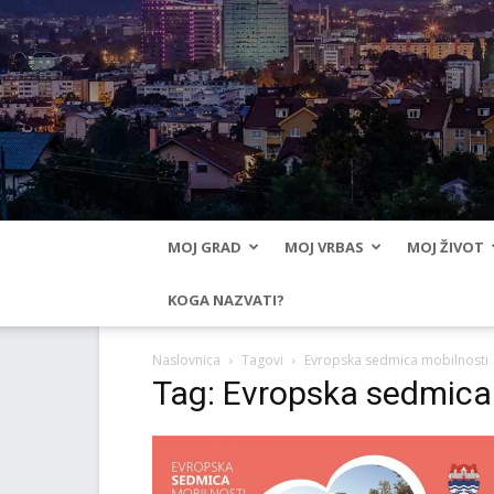
MOJ GRAD
MOJ VRBAS
MOJ ŽIVOT
KOGA NAZVATI?
Naslovnica
Tagovi
Evropska sedmica mobilnosti
Tag: Evropska sedmica