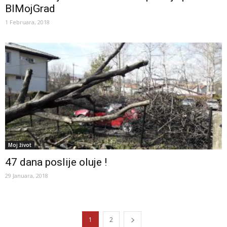
BlMojGrad
1 Februara, 2018
Moj život
47 dana poslije oluje !
29 Januara, 2018
1
2