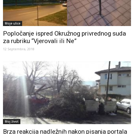
Moje ulice
Popločanje ispred Okružnog privrednog suda
za rubriku “Vjerovali ili Ne”
12 Septembra, 2018
Moj život
Brza reakcija nadležnih nakon pisanja portala