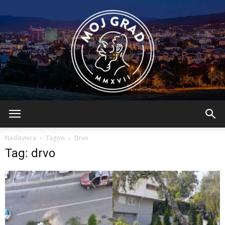
BLMojGrad
Naslovnica
Tagovi
Drvo
Tag: drvo