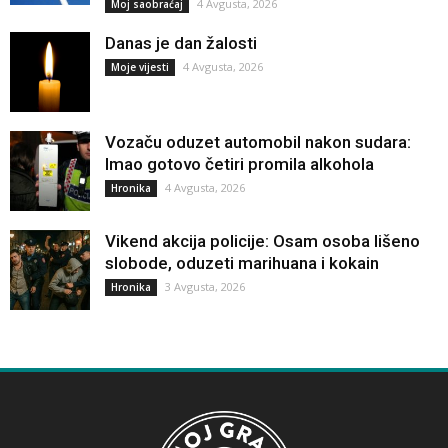
4 Avgusta, 2026
Moj saobraćaj
Danas je dan žalosti
4 Avgusta, 2026
Moje vijesti
Vozaču oduzet automobil nakon sudara:
Imao gotovo četiri promila alkohola
4 Avgusta, 2026
Hronika
Vikend akcija policije: Osam osoba lišeno
slobode, oduzeti marihuana i kokain
3 Avgusta, 2026
Hronika