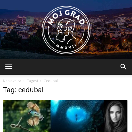
BLMojGrad
Naslovnica
Tagovi
Cedubal
Tag: cedubal