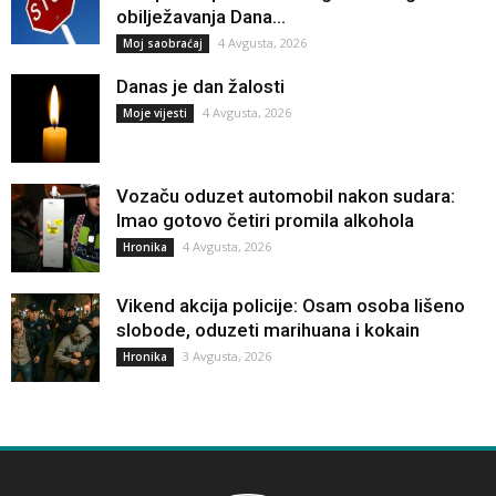
obilježavanja Dana...
4 Avgusta, 2026
Moj saobraćaj
Danas je dan žalosti
4 Avgusta, 2026
Moje vijesti
Vozaču oduzet automobil nakon sudara:
Imao gotovo četiri promila alkohola
4 Avgusta, 2026
Hronika
Vikend akcija policije: Osam osoba lišeno
slobode, oduzeti marihuana i kokain
3 Avgusta, 2026
Hronika