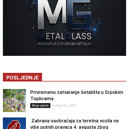
POSLJEDNJE
Privremeno zatvaranje šetališta u Srpskim
Toplicama
6 Avgusta, 2026
Moje vijesti
Zabrana saobraćaja za teretna vozila na
više putnih pravaca 4. avgusta zbog