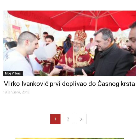
Moj Vrbas
Mirko Ivanković prvi doplivao do Časnog krsta
19 Januara, 2018
1
2