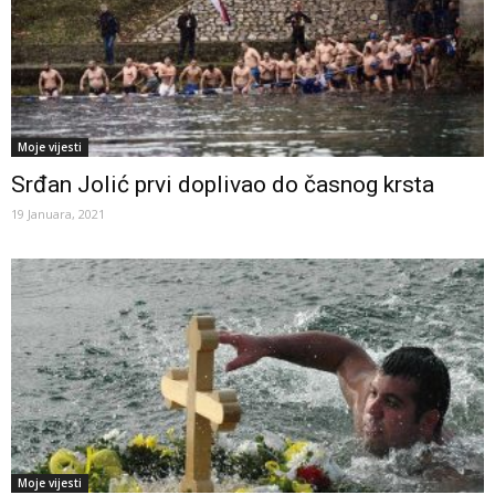
Moje vijesti
Srđan Jolić prvi doplivao do časnog krsta
19 Januara, 2021
Moje vijesti