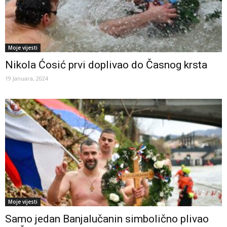
Moje vijesti
Nikola Ćosić prvi doplivao do Časnog krsta
19 Januara, 2024
Moje vijesti
Samo jedan Banjalučanin simbolično plivao