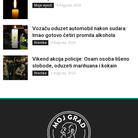
4 Avgusta, 2026
Moje vijesti
Vozaču oduzet automobil nakon sudara:
Imao gotovo četiri promila alkohola
4 Avgusta, 2026
Hronika
Vikend akcija policije: Osam osoba lišeno
slobode, oduzeti marihuana i kokain
3 Avgusta, 2026
Hronika