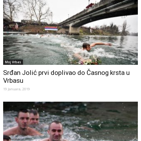
Moj Vrbas
Srđan Jolić prvi doplivao do Časnog krsta u
Vrbasu
19 Januara, 2019