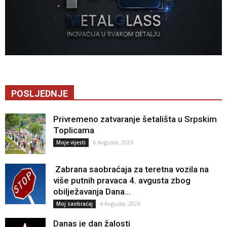
POSLJEDNJE
Privremeno zatvaranje šetališta u Srpskim
Toplicama
6 Avgusta, 2026
Moje vijesti
Zabrana saobraćaja za teretna vozila na
više putnih pravaca 4. avgusta zbog
obilježavanja Dana...
4 Avgusta, 2026
Moj saobraćaj
Danas je dan žalosti