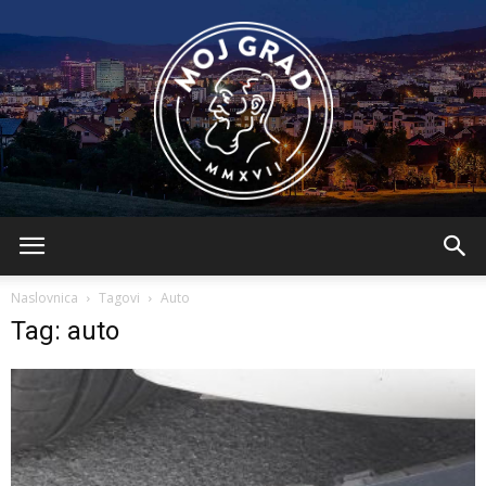
BLMojGrad
Naslovnica
Tagovi
Auto
Tag: auto