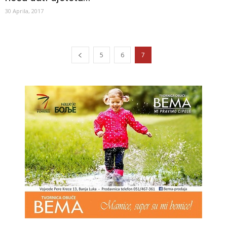
30 Aprila, 2017
5
6
7