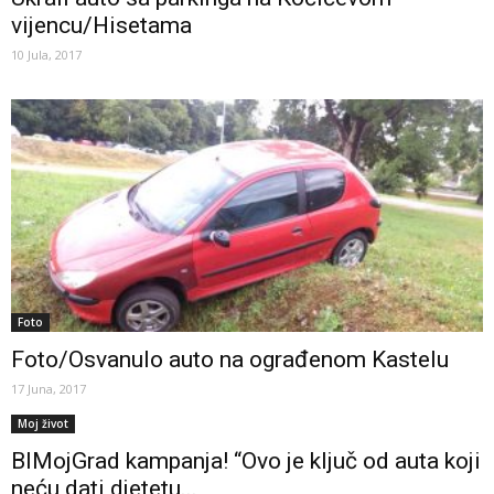
vijencu/Hisetama
10 Jula, 2017
Foto
Foto/Osvanulo auto na ograđenom Kastelu
17 Juna, 2017
Moj život
BlMojGrad kampanja! “Ovo je ključ od auta koji
neću dati djetetu...