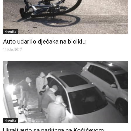
Hronika
Auto udarilo dječaka na biciklu
14 Jula, 2017
Hronika
Ukrali auto sa parkinga na Kočićevom