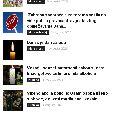
6 Avgusta, 2026
Moje vijesti
Zabrana saobraćaja za teretna vozila na
više putnih pravaca 4. avgusta zbog
obilježavanja Dana...
4 Avgusta, 2026
Moj saobraćaj
Danas je dan žalosti
4 Avgusta, 2026
Moje vijesti
Vozaču oduzet automobil nakon sudara:
Imao gotovo četiri promila alkohola
4 Avgusta, 2026
Hronika
Vikend akcija policije: Osam osoba lišeno
slobode, oduzeti marihuana i kokain
3 Avgusta, 2026
Hronika