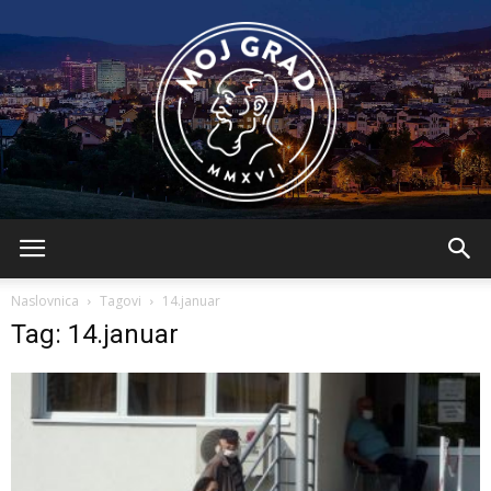
BLMojGrad
Naslovnica
Tagovi
14.januar
Tag: 14.januar