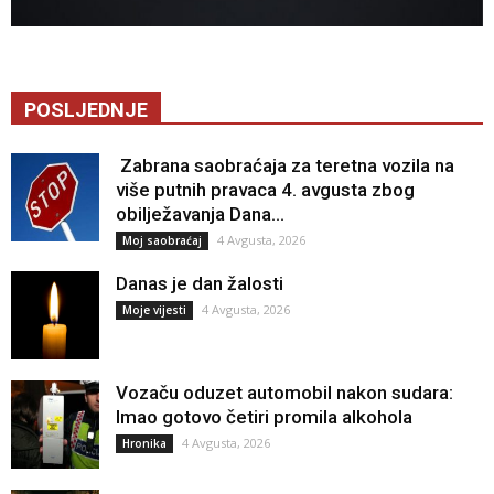
POSLJEDNJE
Zabrana saobraćaja za teretna vozila na
više putnih pravaca 4. avgusta zbog
obilježavanja Dana...
4 Avgusta, 2026
Moj saobraćaj
Danas je dan žalosti
4 Avgusta, 2026
Moje vijesti
Vozaču oduzet automobil nakon sudara:
Imao gotovo četiri promila alkohola
4 Avgusta, 2026
Hronika