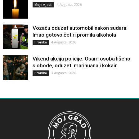
4 Avgusta, 2026
Moje vijesti
Vozaču oduzet automobil nakon sudara:
Imao gotovo četiri promila alkohola
4 Avgusta, 2026
Hronika
Vikend akcija policije: Osam osoba lišeno
slobode, oduzeti marihuana i kokain
3 Avgusta, 2026
Hronika