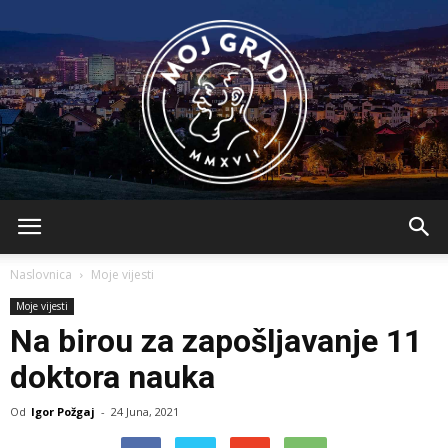
BLMojGrad
Naslovnica
Moje vijesti
Moje vijesti
Na birou za zapošljavanje 11
doktora nauka
Od
Igor Požgaj
-
24 Juna, 2021