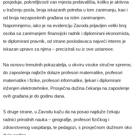
posjeduje, pokretljivosti van mjesta prebivališta, koliko je aktivna
u traženju posla, broja iskazanih potreba u tom zanimanju, kao i
od broja nezaposlenih građana sa istim zanimanjem.
Napominjemo, iako je na evidenciju Zavoda prijavljen veliki broj
osoba sa zanimanjem finansijski radnik i diplomirani ekonomista,
te diplomirani pravnik, od strane poslodavaca najveći interes je
iskazan upravo za njima – precizirali su iz ove ustanove.
Na osnovu trenutnih pokazatelja, u okviru visoke stručne spreme,
do zaposlenja najbrže dolaze profesori matematike, profesori
matematike i fizike, profesori informatike, ljekari i diplomirani
inženjeri elektrotehnike. Prosječna dužina čekanja na zaposlenje
ovih građana je do godinu dana.
S druge strane, u Zavodu kažu da na posao najduže čekaju
radnici prirodnih nauka – geografije, profesori fizičkog i
zdravstvenog vaspitanja, te pedagozi, s prosječnom dužinom oko