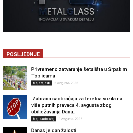
POSLJEDNJE
Privremeno zatvaranje šetališta u Srpskim
Toplicama
6 Avgusta, 2026
Moje vijesti
Zabrana saobraćaja za teretna vozila na
više putnih pravaca 4. avgusta zbog
obilježavanja Dana...
4 Avgusta, 2026
Moj saobraćaj
Danas je dan žalosti