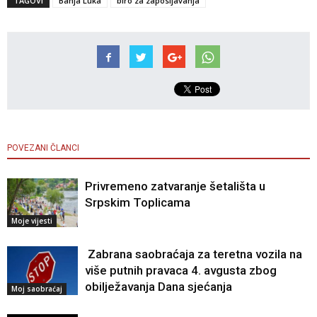
TAGOVI
Banja Luka
biro za zaposljavanja
POVEZANI ČLANCI
Privremeno zatvaranje šetališta u
Srpskim Toplicama
Moje vijesti
Zabrana saobraćaja za teretna vozila na
više putnih pravaca 4. avgusta zbog
obilježavanja Dana sjećanja
Moj saobraćaj