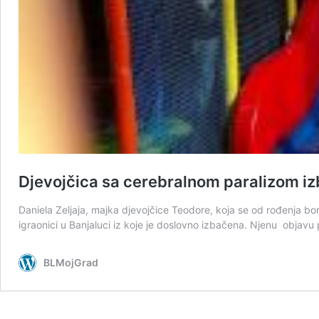
Djevojčica sa cerebralnom paralizom iz
Daniela Zeljaja, majka djevojčice Teodore, koja se od rođenja bo
igraonici u Banjaluci iz koje je doslovno izbačena. Njenu objavu p
BLMojGrad