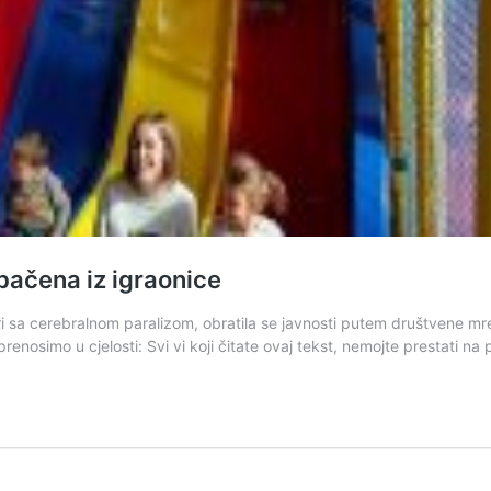
bačena iz igraonice
ri sa cerebralnom paralizom, obratila se javnosti putem društvene mr
renosimo u cjelosti: Svi vi koji čitate ovaj tekst, nemojte prestati na