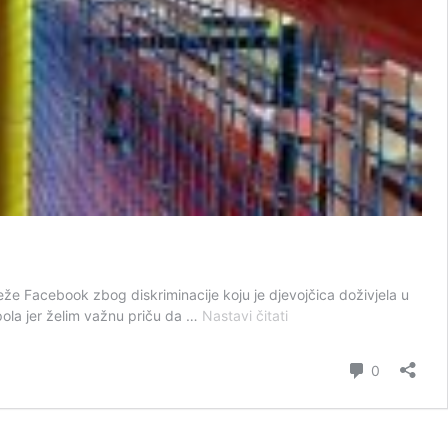
eže Facebook zbog diskriminacije koju je djevojčica doživjela u
Djevojčica
 pola jer želim važnu priču da …
Nastavi čitati
sa
cerebralnom
komentar
0
paralizom
izbačena
iz
igraonice