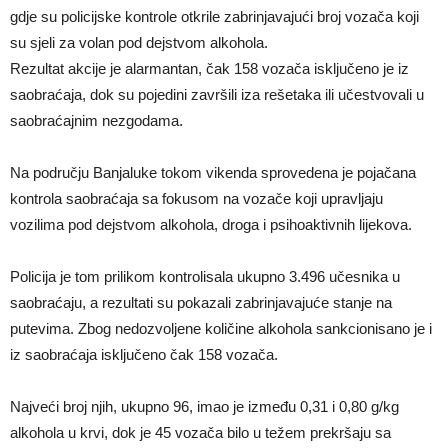
gdje su policijske kontrole otkrile zabrinjavajući broj vozača koji
su sjeli za volan pod dejstvom alkohola.
Rezultat akcije je alarmantan, čak 158 vozača isključeno je iz
saobraćaja, dok su pojedini završili iza rešetaka ili učestvovali u
saobraćajnim nezgodama.
Na području Banjaluke tokom vikenda sprovedena je pojačana
kontrola saobraćaja sa fokusom na vozače koji upravljaju
vozilima pod dejstvom alkohola, droga i psihoaktivnih lijekova.
Policija je tom prilikom kontrolisala ukupno 3.496 učesnika u
saobraćaju, a rezultati su pokazali zabrinjavajuće stanje na
putevima. Zbog nedozvoljene količine alkohola sankcionisano je i
iz saobraćaja isključeno čak 158 vozača.
Najveći broj njih, ukupno 96, imao je između 0,31 i 0,80 g/kg
alkohola u krvi, dok je 45 vozača bilo u težem prekršaju sa