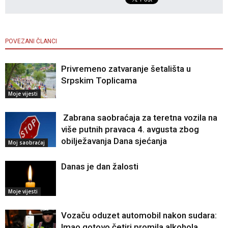
POVEZANI ČLANCI
Privremeno zatvaranje šetališta u
Srpskim Toplicama
Moje vijesti
Zabrana saobraćaja za teretna vozila na
više putnih pravaca 4. avgusta zbog
obilježavanja Dana sjećanja
Moj saobraćaj
Danas je dan žalosti
Moje vijesti
Vozaču oduzet automobil nakon sudara:
Imao gotovo četiri promila alkohola