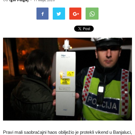
Pravi mali saobraćajni haos obilježio je protekli vikend u Banjaluci,