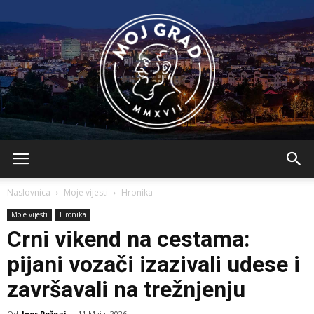
BLMojGrad
Naslovnica
Moje vijesti
Hronika
Moje vijesti
Hronika
Crni vikend na cestama:
pijani vozači izazivali udesе i
završavali na trežnjenju
Od
Igor Požgaj
-
11 Maja, 2026