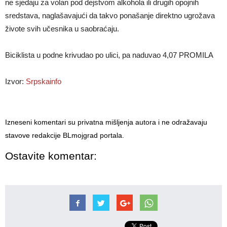
ne sjedaju za volan pod dejstvom alkohola ili drugih opojnih
sredstava, naglašavajući da takvo ponašanje direktno ugrožava
živote svih učesnika u saobraćaju.
Biciklista u podne krivudao po ulici, pa naduvao 4,07 PROMILA
Izvor:
Srpskainfo
Izneseni komentari su privatna mišljenja autora i ne odražavaju
stavove redakcije BLmojgrad portala.
Ostavite komentar: