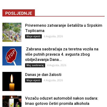
POSLJEDNJE
Privremeno zatvaranje šetališta u Srpskim
Toplicama
6 Avgusta, 2026
Moje vijesti
Zabrana saobraćaja za teretna vozila na
više putnih pravaca 4. avgusta zbog
obilježavanja Dana...
4 Avgusta, 2026
Moj saobraćaj
Danas je dan žalosti
4 Avgusta, 2026
Moje vijesti
Vozaču oduzet automobil nakon sudara:
Imao gotovo četiri promila alkohola