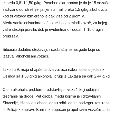
između 0,81 i 1,50 g/kg. Posebno alarmantno je da je 15 vozača
zadržano do istrežnjenja, jer su imali preko 1,5 g/kg alkohola, a
kod tri vozača izmjereno je čak više od 2 promila.
Među sankcionisanima našao se i jedan mladi vozač, za kojeg
važe strožija pravila, dok je evidentirano i dodatnih 15 drugih
prekršaja.
Situaciju dodatno otežavaju i saobraćajne nezgode koje su
izazvali alkoholisani vozači.
Tako su 9. maja uhapšena dva vozača nakon udesa, jedan iz
Čelinca sa 1,58 g/kg alkohola i drugi iz Laktaša sa čak 2,44 g/kg.
Osim alkohola, problem predstavljaju i vozači koji odbijaju
testiranje na droge. Pet osoba, među kojima je i državljanin
Slovenije, lišeno je slobode jer su odbili da se podvrgnu testiranju.
Iz Policijske uprave Banjaluka upućen je apel svim vozačima da